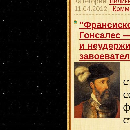
Категория:
Велик
11.04.2012
|
Комм
"Франсиск
Гонсалес 
и неудерж
завоевател
с
с
ф
с