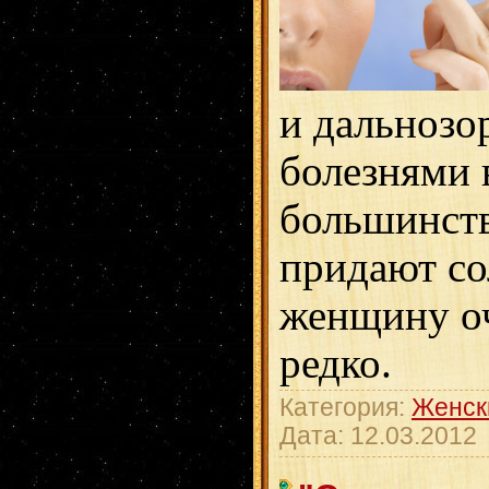
и дальнозо
болезнями 
большинст
придают со
женщину оч
редко.
Категория:
Женск
Дата:
12.03.2012