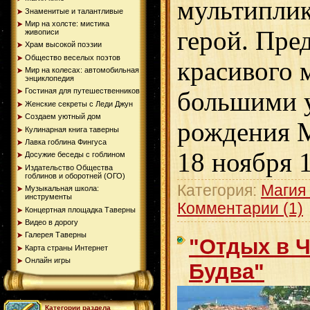
мультипли
Знаменитые и талантливые
Мир на холсте: мистика
герой. Пре
живописи
Храм высокой поэзии
Общество веселых поэтов
красивого 
Мир на колесах: автомобильная
энциклопедия
Гостиная для путешественников
большими 
Женские секреты с Леди Джун
Создаем уютный дом
рождения М
Кулинарная книга таверны
Лавка гоблина Фингуса
18 ноября 1
Досужие беседы с гоблином
Издательство Общества
гоблинов и оборотней (ОГО)
Категория:
Магия
Музыкальная школа:
инструменты
Комментарии (1)
Концертная площадка Таверны
Видео в дорогу
Галерея Таверны
"Отдых в Ч
Карта страны Интернет
Онлайн игры
Будва"
Категории раздела