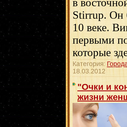
в восточно
Stirrup. Он
10 веке. В
первыми п
которые зд
Категория:
Город
18.03.2012
"Очки и ко
жизни жен