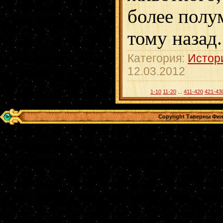
более полу
тому назад.
Категория:
Истор
12.03.2012
1-10
11-20
...
411-420
421-43
Copyright Таверны Фин