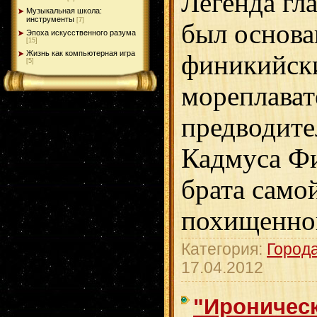
Легенда гла
Музыкальная школа:
инструменты
[7]
был основа
Эпоха искусственного разума
[15]
Жизнь как компьютерная игра
финикийск
[5]
мореплават
предводите
Кадмуса Ф
брата само
похищенно
Категория:
Город
17.04.2012
"Ироническ