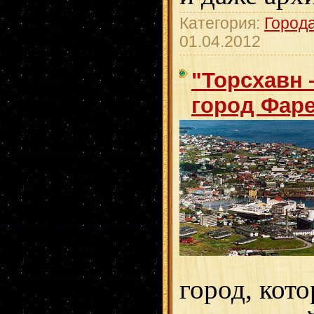
Категория:
Город
01.04.2012
"Торсхавн
город Фаре
город, кот