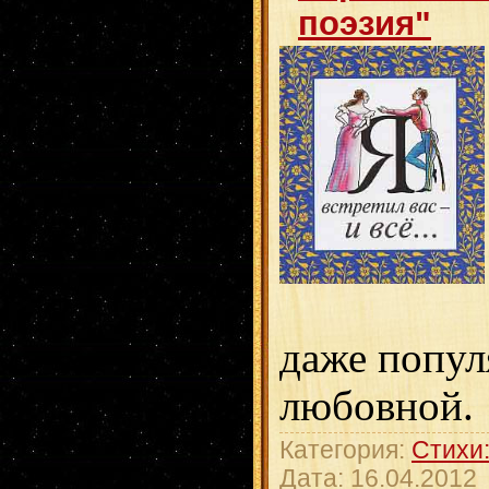
поэзия"
даже попул
любовной.
Категория:
Стихи:
Дата:
16.04.2012