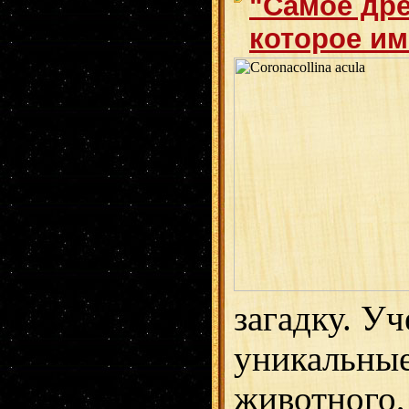
"Самое дре
которое им
загадку. У
уникальны
животного,