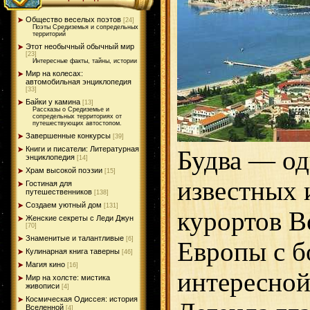
Общество веселых поэтов
[24]
Поэты Средиземья и сопредельных
территорий
Этот необычный обычный мир
[23]
Интересные факты, тайны, истории
Мир на колесах:
автомобильная энциклопедия
[33]
Байки у камина
[13]
Рассказы о Средиземье и
сопредельных территориях от
путешествующих автостопом.
Завершенные конкурсы
[39]
Книги и писатели: Литературная
Будва — од
энциклопедия
[14]
Храм высокой поэзии
[15]
известных 
Гостиная для
путешественников
[138]
Создаем уютный дом
[131]
курортов В
Женские секреты с Леди Джун
[70]
Знаменитые и талантливые
[6]
Европы с б
Кулинарная книга таверны
[46]
Магия кино
[16]
интересной
Мир на холсте: мистика
живописи
[4]
Космическая Одиссея: история
Вселенной
[4]