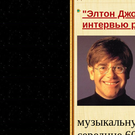
"Элтон Джо
интервью 
музыкальну