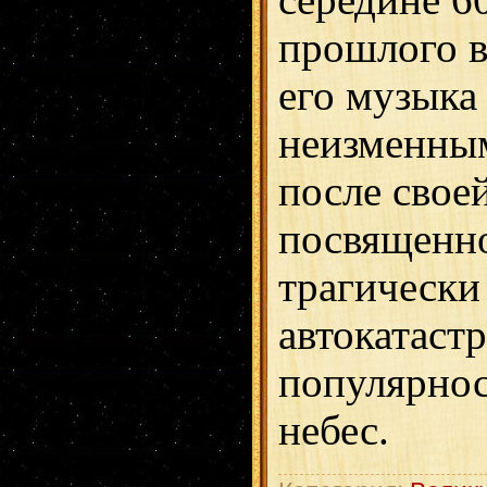
середине 6
прошлого в
его музыка
неизменным
после свое
посвященно
трагически
автокатастр
популярнос
небес.