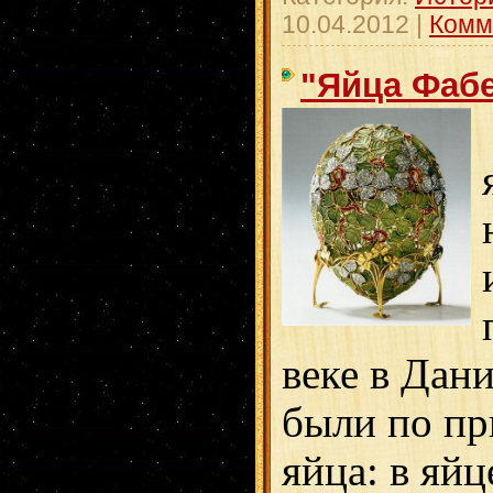
10.04.2012
|
Комм
"Яйца Фаб
веке в Дан
были по п
яйца: в яйц