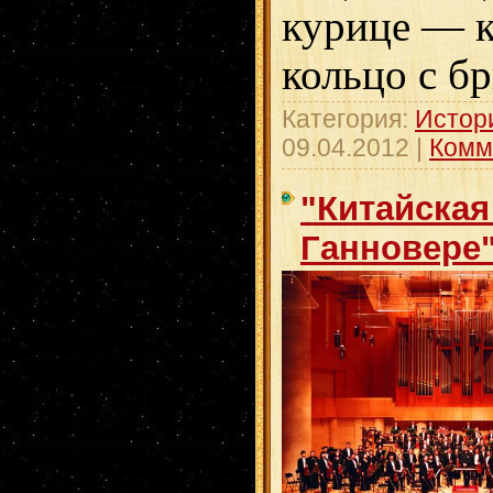
курице — к
кольцо с б
Категория:
Истор
09.04.2012
|
Комм
"Китайская
Ганновере