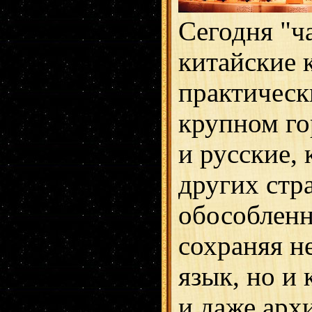
Сегодня "ч
китайские 
практическ
крупном го
и русские,
других стр
обособлен
сохраняя н
язык, но и 
и даже арх