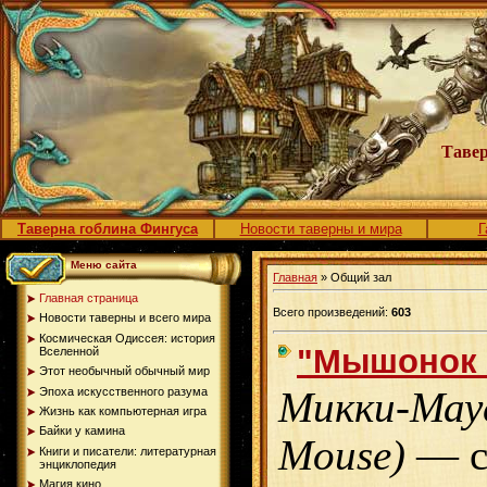
Тавер
Таверна гоблина Фингуса
Новости таверны и мира
Г
Меню сайта
Главная
» Общий зал
Главная страница
Всего произведений:
603
Новости таверны и всего мира
Космическая Одиссея: история
"Мышонок 
Вселенной
Этот необычный обычный мир
Эпоха искусственного разума
Микки-Маус
Жизнь как компьютерная игра
Байки у камина
Mouse)
— с
Книги и писатели: литературная
энциклопедия
Магия кино