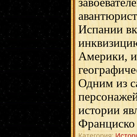
завоевателе
авантюрист
Испании вк
инквизицию
Америки, и
географиче
Одним из с
персонажей
истории яв
Франциско
Категория:
Истор