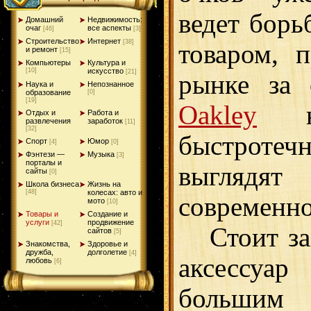
ведет борь
Домашний
Недвижимость:
очаг
все аспекты
[46]
[3]
Строительство
Интернет
[38]
товаром, 
и ремонт
[15]
Компьютеры
Культура и
[10]
искусство
[21]
рынке за 
Наука и
Непознанное
образование
[0]
[19]
Oakley
не
Отдых и
Работа и
развлечения
заработок
[11]
[32]
быстроте
Спорт
Юмор
[4]
[0]
Фэнтези —
Музыка
[3]
порталы и
выглядя
сайты
[0]
Школа бизнеса
Жизнь на
[48]
колесах: авто и
современно
мото
[10]
Товары и
Создание и
услуги
продвижение
[42]
Стоит зам
сайтов
[5]
Знакомства,
Здоровье и
дружба,
долголетие
[4]
аксессуа
любовь
[6]
больши