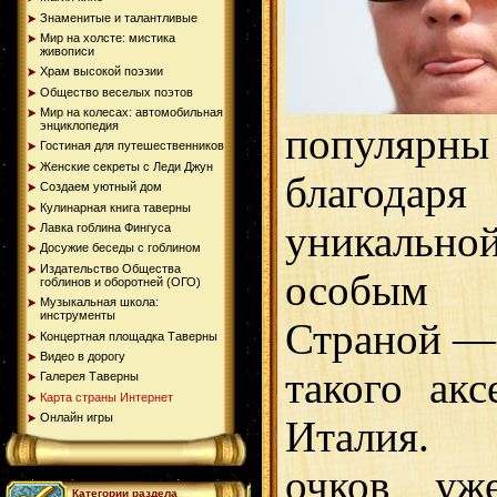
Знаменитые и талантливые
Мир на холсте: мистика
живописи
Храм высокой поэзии
Общество веселых поэтов
Мир на колесах: автомобильная
энциклопедия
популярны 
Гостиная для путешественников
Женские секреты с Леди Джун
благод
Создаем уютный дом
Кулинарная книга таверны
уникально
Лавка гоблина Фингуса
Досужие беседы с гоблином
Издательство Общества
особым 
гоблинов и оборотней (ОГО)
Музыкальная школа:
инструменты
Страной —
Концертная площадка Таверны
Видео в дорогу
такого акс
Галерея Таверны
Карта страны Интернет
Онлайн игры
Италия. 
очков уж
Категории раздела