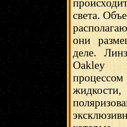
происход
света. Объ
располагаю
они разм
деле. Лин
Oakley 
процесс
жидко
поляризов
эксклюзив