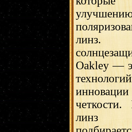
которые 
улучшени
поляризов
линз
солнцеза
Oakley — э
технолог
инновации
четкости.
линз а
подбир