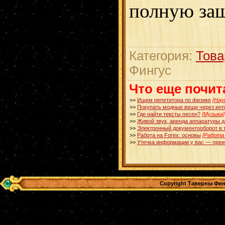
полную защ
Категория:
Това
Фингус
Что еще почит
>>
Ищем репетитора по физике
[Нау
>>
Покупать модные вещи через инт
>>
Где найти тексты песен?
[Музыка]
>>
Живой звук, аренда аппаратуры 
>>
Электронный документооборот в 
>>
Работа на Forex: основы
[Работа
>>
Утечка информации у вас — пре
Copyright Таверны Фин