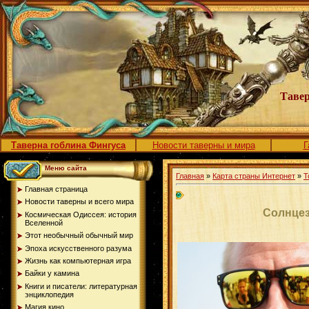
Тавер
Таверна гоблина Фингуса
Новости таверны и мира
Г
Меню сайта
Главная
»
Карта страны Интернет
»
Т
Главная страница
Новости таверны и всего мира
Солнцез
Космическая Одиссея: история
Вселенной
Этот необычный обычный мир
Эпоха искусственного разума
Жизнь как компьютерная игра
Байки у камина
Книги и писатели: литературная
энциклопедия
Магия кино