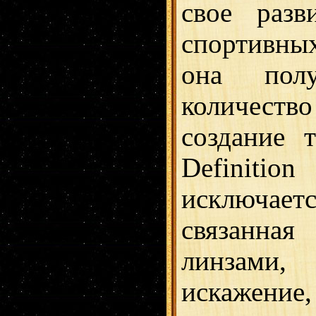
свое разв
спортивн
она полу
количест
создание 
Definitio
исключае
связанна
линзам
искажение,