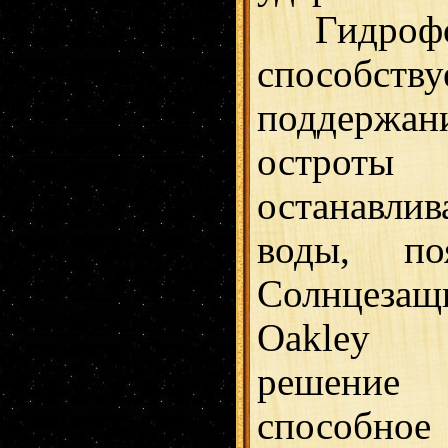
Гидрофоб
способству
поддержа
острот
останавлив
воды, по
Солнцез
Oakley
решени
способно