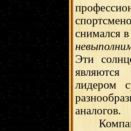
профессио
спортсмено
снимался в
невыполни
Эти солнц
являютс
лидером с
разнооб
аналогов.
Компани