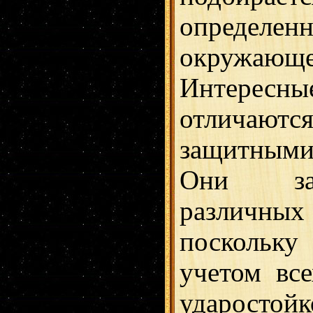
определе
окружа
Интересн
отлича
защитным
Они за
различ
поскольку
учетом все
ударостойк