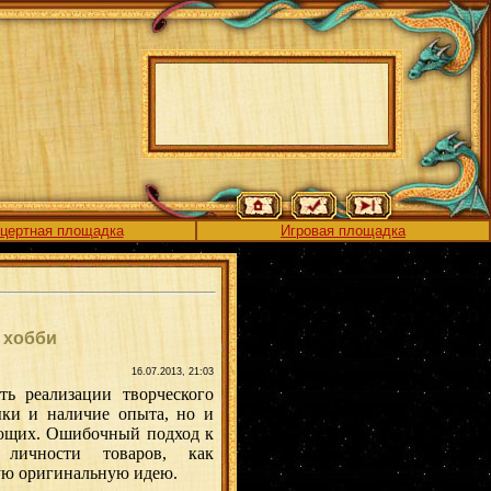
цертная площадка
Игровая площадка
 хобби
16.07.2013, 21:03
ь реализации творческого
ыки и наличие опыта, но и
ующих. Ошибочный подход к
 личности товаров, как
ую оригинальную идею.