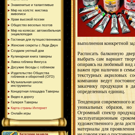
Знаменитые и талантливые
Мир на холсте: мистика
живописи
Храм высокой поэзии
Общество веселых поэтов
Мир на колесах: автомобильная
энциклопедия
Гостиная для путешественников
выполнения конкретной зад
Женские секреты с Леди Джун
Создаем уютный дом
Расписать балконную две
Кулинарная книга таверны
выбрать сам вариант твор
Лавка гоблина Фингуса
опираясь на любимый вид ж
Досужие беседы с гоблином
важен при наличии в семь
Издательство Общества
текстурных акриловых со
гоблинов и оборотней (ОГО)
компании ведут постоянн
Музыкальная школа:
заказчику продукция в д
инструменты
определенных единиц.
Концертная площадка Таверны
Видео в дорогу
Тенденции современного из
Галерея Таверны
уникальных образов, но
Карта страны Интернет
Огромный спектр продукци
Онлайн игры
эксплуатационным сроко
художественного дела дос
материалы для проявления
не говоря уже о постоянны
Категории раздела