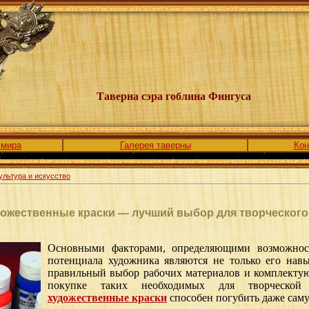
Таверна сэра гоблина Фингуса
 мира
Галерея таверны
Кон
ультура и искусство
ожественные краски — лучший выбор для творческого
Основными факторами, определяющими возможност
потенциала художника являются не только его нав
правильный выбор рабочих материалов и комплект
покупке таких необходимых для творческой
художественные краски
способен погубить даже сам