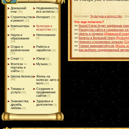
Домашний
Недвижимость:
очаг
все аспекты
[46]
[3]
Категория:
Культура и искусство
| До
Строительство
Интернет
[38]
и ремонт
[15]
Что еще почитать?
>>
Sound Forge будет надёжным по
Компьютеры
Культура и
[10]
искусство
>>
Раскрутка сайта в социальных се
[21]
>>
Цветы в подарок
[Домашний очаг
Наука и
Непознанное
>>
Билеты в Большой театр
[Культу
образование
[0]
[19]
>>
Немного о роликовых коньках
[Сп
>>
Тюнинг микроавтобусов
[Жизнь н
Отдых и
Работа и
>>
Как выбрать поддержанный авто
развлечения
заработок
[11]
[32]
Спорт
Юмор
[4]
[0]
Фэнтези —
Музыка
[3]
порталы и
сайты
[0]
Школа бизнеса
Жизнь на
[48]
колесах: авто и
мото
[10]
Товары и
Создание и
услуги
продвижение
[42]
сайтов
[5]
Знакомства,
Здоровье и
дружба,
долголетие
[4]
любовь
[6]