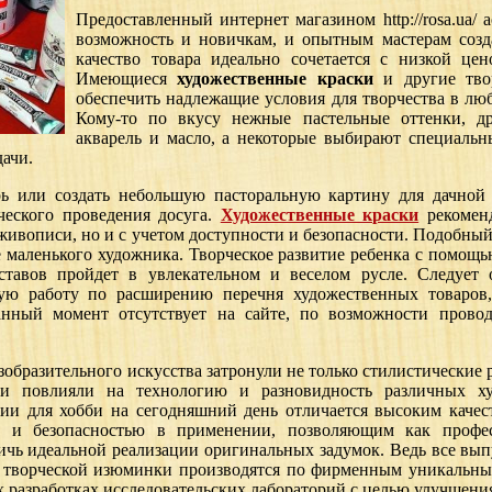
Предоставленный интернет магазином http://rosa.ua/
возможность и новичкам, и опытным мастерам созд
качество товара идеально сочетается с низкой це
Имеющиеся
художественные краски
и другие тво
обеспечить надлежащие условия для творчества в лю
Кому-то по вкусу нежные пастельные оттенки, д
акварель и масло, а некоторые выбирают специальн
ачи.
рь или создать небольшую пасторальную картину для дачно
ческого проведения досуга.
Художественные краски
рекоменд
ивописи, но и с учетом доступности и безопасности. Подобный
е маленького художника. Творческое развитие ребенка с помощ
ставов пройдет в увлекательном и веселом русле. Следует 
ую работу по расширению перечня художественных товаров,
анный момент отсутствует на сайте, по возможности провод
образительного искусства затронули не только стилистические 
 и повлияли на технологию и разновидность различных ху
и для хобби на сегодняшний день отличается высоким качес
м и безопасностью в применении, позволяющим как профе
тичь идеальной реализации оригинальных задумок. Ведь все в
 творческой изюминки производятся по фирменным уникальным
х разработках исследовательских лабораторий с целью улучшения