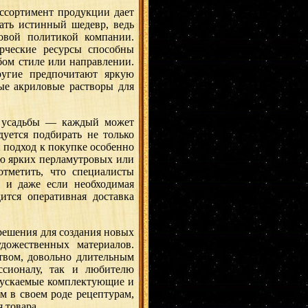
 ассортимент продукции дает
ать истинный шедевр, ведь
новой политикой компании.
рческие ресурсы способны
бом стиле или направлении.
ругие предпочитают яркую
ые акриловые растворы для
й усадьбы — каждый может
уется подбирать не только
 подход к покупке особенно
ью ярких перламутровых или
отметить, что специалисты
 и даже если необходимая
ится оперативная доставка
решения для создания новых
дожественных материалов.
твом, довольно длительным
ссионалу, так и любителю
ыпускаемые комплектующие и
 в своем роде рецептурам,
 товара.