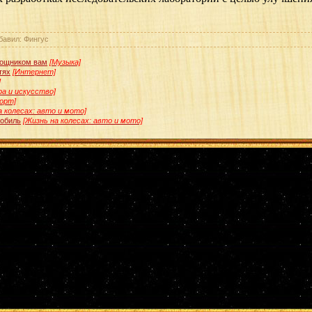
бавил: Фингус
мощником вам
[Музыка]
тях
[Интернет]
]
ра и искусство]
орт]
а колесах: авто и мото]
мобиль
[Жизнь на колесах: авто и мото]