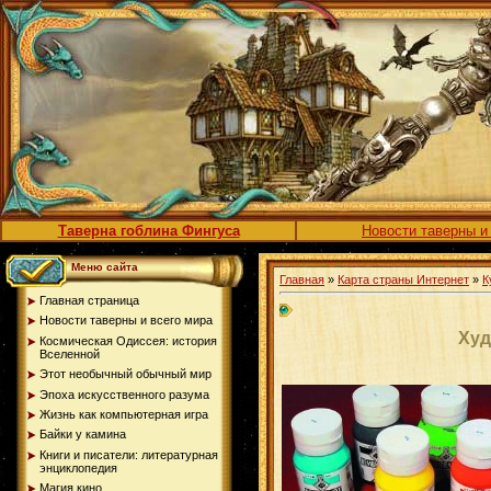
Таверна гоблина Фингуса
Новости таверны и
Меню сайта
Главная
»
Карта страны Интернет
»
К
Главная страница
Новости таверны и всего мира
Худ
Космическая Одиссея: история
Вселенной
Этот необычный обычный мир
Эпоха искусственного разума
Жизнь как компьютерная игра
Байки у камина
Книги и писатели: литературная
энциклопедия
Магия кино