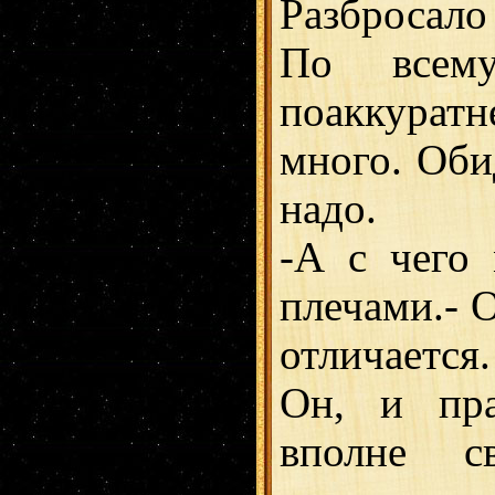
Разбросало
По всем
поаккуратне
много. Оби
надо.
-А с чего
плечами.- 
отличается
Он, и пра
вполне 