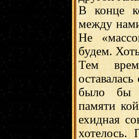
В конце к
между нами
Не «массо
будем. Хоть
Тем врем
оставалась
было бы п
памяти кой
ехидная сов
хотелось. 