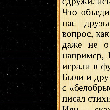
сдружились
Что объеди
нас друзь
вопрос, как
даже не о
например, 
играли в ф
Были и дру
с «белобры
писал стихи
Или, ск