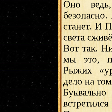
Оно ведь,
безопасно.
станет. И П
света сживё
Вот так. Н
мы это, п
Рыжих «ур
дело на том
Буквально
встретился