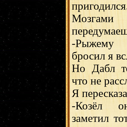
пригодилс
Мозгами
передумаеш
-Рыжему 
бросил я вс
Но Дабл т
что не рас
Я пересказа
-Козёл о
заметил то