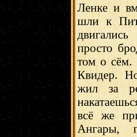
Ленке и вм
шли к Пит
двигались
просто бро
том о сём.
Квидер. Н
жил за ре
накатаешьс
всё же пр
Ангары, 