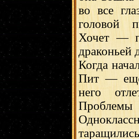
во все гла
головой 
Хочет — п
драконьей 
Когда начал
Пит — ещё
него отл
Проблем
Одноклас
таращилис