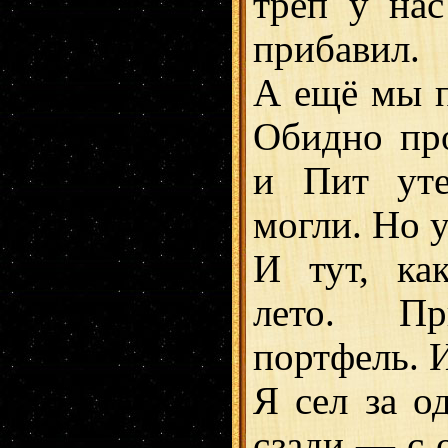
трёп у на
прибавил.
А ещё мы п
Обидно про
и Пит уте
могли. Но у
И тут, ка
лето. Пр
портфель. И
Я сел за о
сзади — с 