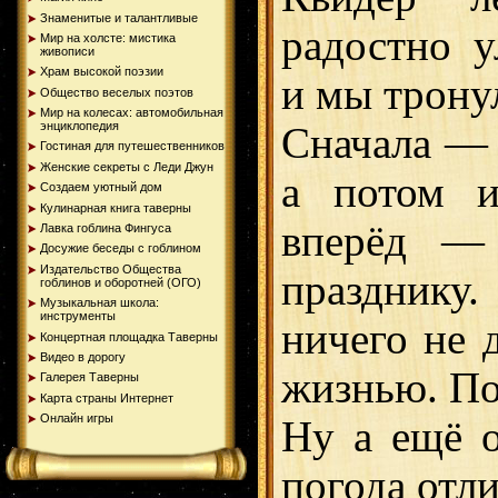
Знаменитые и талантливые
радостно у
Мир на холсте: мистика
живописи
Храм высокой поэзии
и мы тронул
Общество веселых поэтов
Мир на колесах: автомобильная
энциклопедия
Сначала — 
Гостиная для путешественников
Женские секреты с Леди Джун
а потом 
Создаем уютный дом
Кулинарная книга таверны
вперёд — 
Лавка гоблина Фингуса
Досужие беседы с гоблином
Издательство Общества
празднику
гоблинов и оборотней (ОГО)
Музыкальная школа:
инструменты
ничего не д
Концертная площадка Таверны
Видео в дорогу
жизнью. По
Галерея Таверны
Карта страны Интернет
Онлайн игры
Ну а ещё о
погода отли