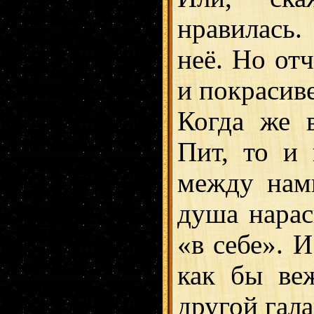
нравилась.
неё. Но от
и покрасив
Когда же 
Пит, то и 
между нам
душа нарас
«в себе». И
как бы веж
другой гала