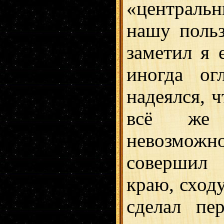
«центральн
нашу польз
заметил я 
иногда ог
надеялся, ч
всё же
невозмо
совершил 
краю, сход
сделал пе