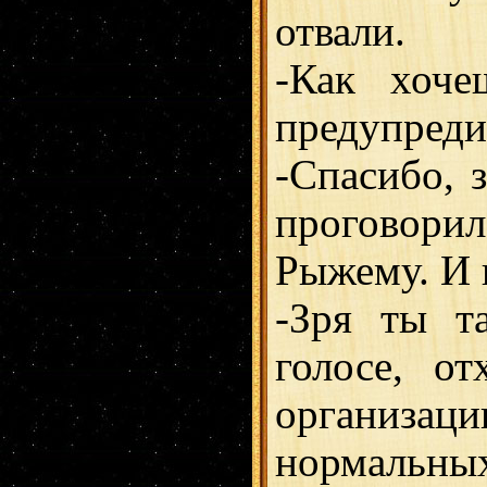
отвали.
-Как хоче
предупреди
-Спасибо, з
проговори
Рыжему. И п
-Зря ты т
голосе, о
организ
нормаль