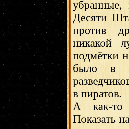
убранные,
Десяти Шт
против др
никакой л
подмётки н
было в 
разведчиков
в пиратов.
А как-то
Показать на