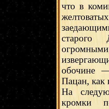
что в ком
желтоват
заедающи
старого 
огромным
извергаю
обочине —
Пацан, как
На следу
кромки 