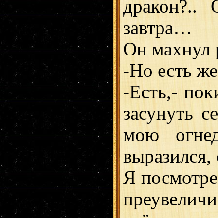
дракон?.. 
завтра…
Он махнул 
-Но есть же
-Есть,- пок
засунуть с
мою огне
выразился, 
Я посмотре
преувелич