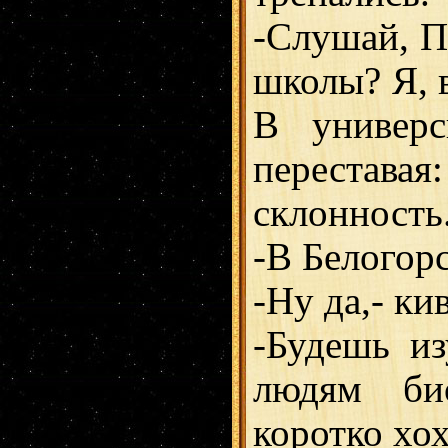
-Слушай, Пи
школы? Я, 
В универс
перестав
склонность.
-В Белогор
-Ну да,- ки
-Будешь из
людям био
коротко хох