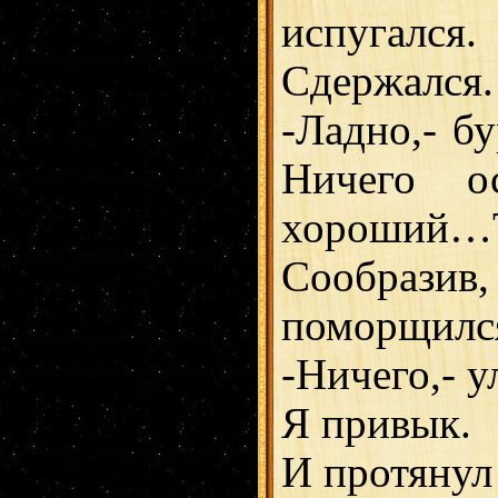
испугался
Сдержался.
-Ладно,- бу
Ничего о
хороший…
Сообразив
поморщилс
-Ничего,- у
Я привык.
И протянул 