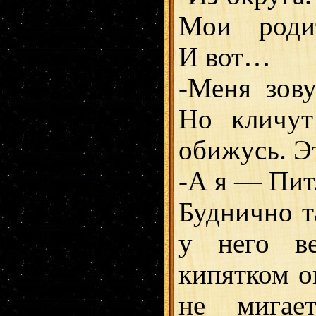
Мои родит
И вот…
-Меня зову
Но кличут
обижусь. Э
-А я — Пит
Буднично та
у него в
кипятком о
не мига