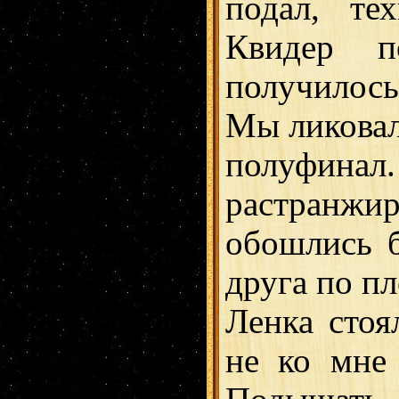
подал, те
Квидер по
получилось
Мы ликовал
полуфинал
растранжир
обошлись б
друга по пл
Ленка стоя
не ко мне