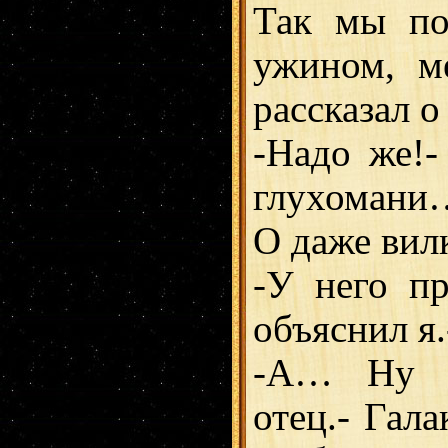
Так мы по
ужином, м
рассказал о
-Надо же!-
глухомани…
О даже вил
-У него п
объяснил я.
-А… Ну д
отец.- Гал