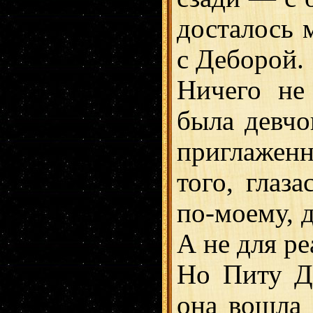
досталось 
с Деборой.
Ничего не 
была девчо
приглажен
того, глаза
по-моему, 
А не для р
Но Питу Де
она вошла 