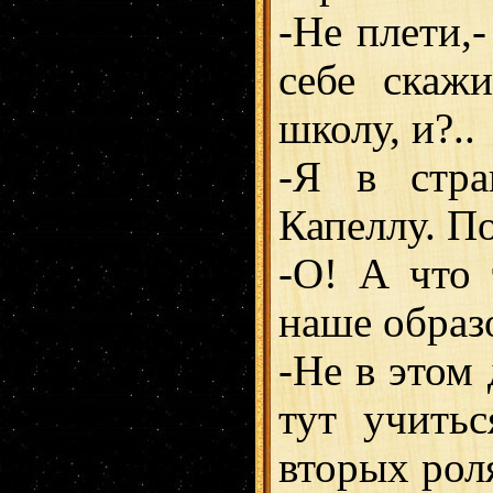
-Не плети,-
себе скаж
школу, и?..
-Я в стра
Капеллу. П
-О! А что 
наше образ
-Не в этом 
тут учитьс
вторых роля