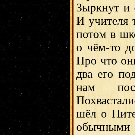
Зыркнут и 
И учителя 
потом в шк
о чём-то д
Про что он
два его п
нам пос
Похвастал
шёл о Пите
обычными 