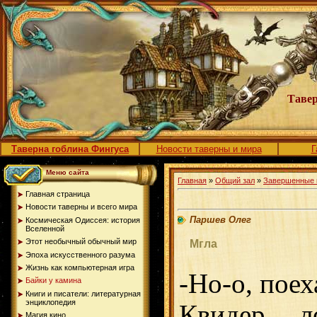
Тавер
Таверна гоблина Фингуса
Новости таверны и мира
Г
Меню сайта
Главная
»
Общий зал
»
Завершенные 
Главная страница
Новости таверны и всего мира
Паршев Олег
Космическая Одиссея: история
Вселенной
Этот необычный обычный мир
Мгла
Эпоха искусственного разума
Жизнь как компьютерная игра
-Но-о, поех
Байки у камина
Книги и писатели: литературная
энциклопедия
Квидер л
Магия кино