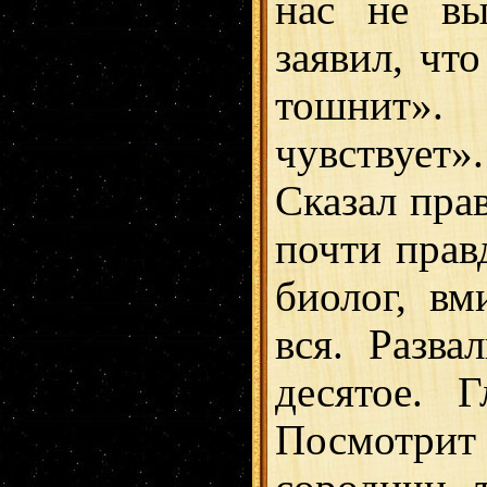
нас не вы
заявил, что
тошнит».
чувствует»
Сказал прав
почти прав
биолог, вм
вся. Разв
десятое. 
Посмотри