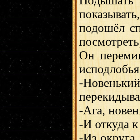
Подышать 
показыват
подошёл сп
посмотреть,
Он перемин
исподлобья.
-Новенький
перекидыва
-Ага, новен
-И откуда к
-Из округа.