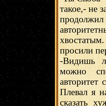
такое,- не 
продолжи
авторитетн
хвостатым.
просили пер
-Видишь л
можно сп
авторитет 
Плевал я н
сказать х