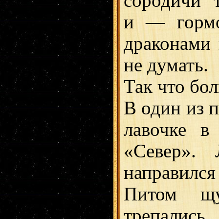
сородичи т
и — гормо
драконами
не думать.
Так что бол
В один из 
лавочке в
«Север». 
направил
Питом щ
трепались.