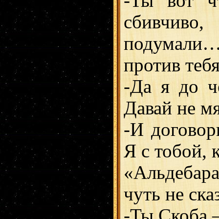
-Ты вот ч
сбивчиво,
подумали…
против теб
-Да я до ч
Давай не м
-И договор
Я с тобой, 
«Альдебара
чуть не ска
-Ты Скоба 