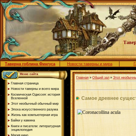
Тавер
Таверна гоблина Фингуса
Новости таверны и мира
Г
Меню сайта
Главная
»
Общий зал
»
Этот необычн
Главная страница
Новости таверны и всего мира
Космическая Одиссея: история
Самое древнее сущест
Вселенной
Этот необычный обычный мир
Эпоха искусственного разума
Жизнь как компьютерная игра
Байки у камина
Книги и писатели: литературная
энциклопедия
Магия кино