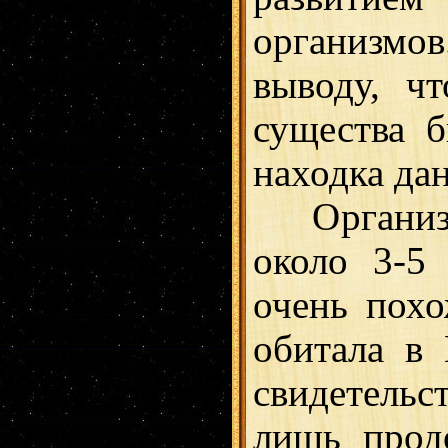
организмо
выводу, ч
существа 
находка да
Организм 
около 3-5
очень похо
обитала в
свидетельс
лишь прод