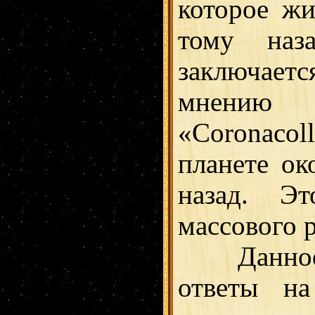
которое жи
тому наза
заключает
мнению
«Coronaco
планете ок
назад. Э
массового 
Данное о
ответы на