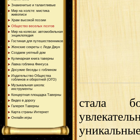
Знаменитые и талантливые
Мир на холсте: мистика
живописи
Храм высокой поэзии
Общество веселых поэтов
Мир на колесах: автомобильная
энциклопедия
Гостиная для путешественников
Женские секреты с Леди Джун
Создаем уютный дом
Кулинарная книга таверны
Лавка гоблина Фингуса
Досужие беседы с гоблином
Издательство Общества
гоблинов и оборотней (ОГО)
Музыкальная школа:
инструменты
Концертная площадка Таверны
стала б
Видео в дорогу
Галерея Таверны
Карта страны Интернет
увлекат
Онлайн игры
уникальны