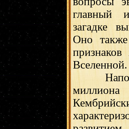
вопросы э
главный 
загадке в
Оно также
признаков
Вселенной.
Напомни
миллион
Кембрий
характер
развити