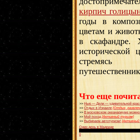
достопримечател
кирпич голицы
годы в компо
цветам и живот
в скафандре. 
исторической 
стремясь с
путешественник
Что еще почит
>>
Нью — Дели — удивительной крас
>>
Отдых в Израиле
[Отдых, развлеч
>>
В московском океанариуме можно 
>>
Мой поход
[Активный туризм]
>>
Выбираем автотуризм!
[Активный
Один день в Мадриде
00:04:10
0