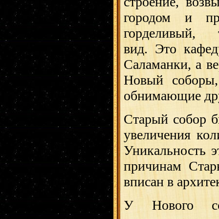
строение, воз
городом и п
горделивый, 
вид. Это кафе
Саламанки, а в
Новый соборы,
обнимающие дру
Старый собор бы
увеличения кол
Уникальность э
причинам Стар
вписан в архите
У Нового со