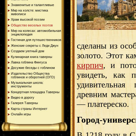
Знаменитые и талантливые
Мир на холсте: мистика
живописи
Храм высокой поэзии
Общество веселых поэтов
Мир на колесах: автомобильная
энциклопедия
Гостиная для путешественников
сделаны из осо
Женские секреты с Леди Джун
Создаем уютный дом
золото. Этот ка
Кулинарная книга таверны
кирпич
, и пот
Лавка гоблина Фингуса
Досужие беседы с гоблином
увидеть, как 
Издательство Общества
гоблинов и оборотней (ОГО)
удивительная 
Музыкальная школа:
инструменты
древним мастер
Концертная площадка Таверны
Видео в дорогу
— платереско.
Галерея Таверны
Карта страны Интернет
Онлайн игры
Город-универс
В 1218 году в 