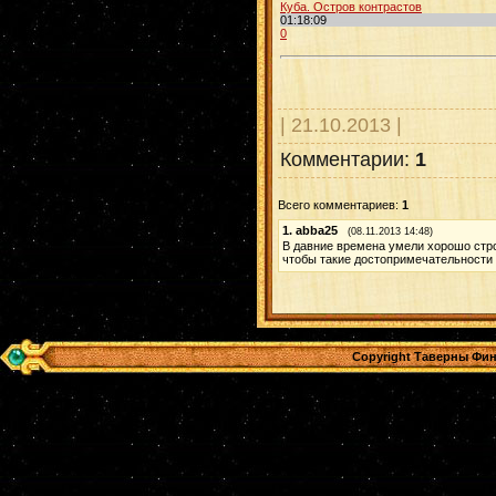
Куба. Остров контрастов
01:18:09
0
| 21.10.2013 |
Комментарии:
1
Всего комментариев:
1
1.
abba25
(08.11.2013 14:48)
В давние времена умели хорошо стро
чтобы такие достопримечательности 
Copyright Таверны Фин