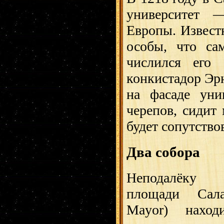
университет 
Европы. Известн
особы, что са
числился его
конкистадор Эр
на фасаде уни
черепов, сидит 
будет сопутствов
Два собора
Неподалёку
площади Сала
Mayor) наход