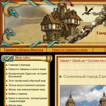
Тавер
Таверна гоблина Фингуса
Новости таверны и мира
Г
Меню сайта
Главная
»
Общий зал
»
Гостиная для 
Главная страница
Новости таверны и всего мира
Космическая Одиссея: история
Солнечный город Са
Вселенной
Этот необычный обычный мир
Эпоха искусственного разума
Жизнь как компьютерная игра
Байки у камина
Книги и писатели: литературная
энциклопедия
Магия кино