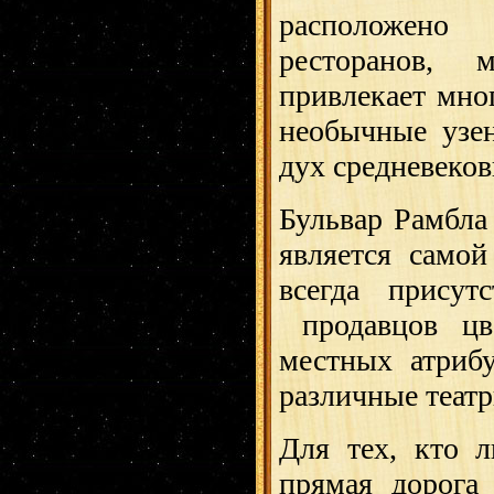
расположено
ресторанов, м
привлекает мно
необычные узен
дух средневеков
Бульвар Рамбла
является само
всегда присут
продавцов цве
местных атриб
различные театр
Для тех, кто л
прямая дорог