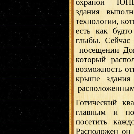
охраной ЮН
здания выпол
технологии, ко
есть как будт
глыбы. Сейчас
посещении Дом
который распо
возможность от
крыше здания
расположенным
Готический к
главным и по
посетить каж
Расположен он 