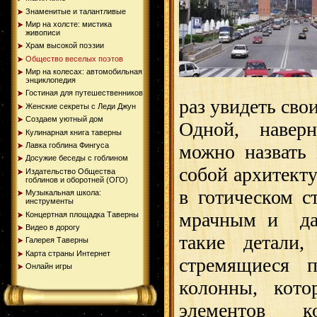
Знаменитые и талантливые
Мир на холсте: мистика
живописи
Храм высокой поэзии
Общество веселых поэтов
Мир на колесах: автомобильная
энциклопедия
Гостиная для путешественников
раз увидеть сво
Женские секреты с Леди Джун
Создаем уютный дом
Одной, наверно
Кулинарная книга таверны
можно назвать
Лавка гоблина Фингуса
Досужие беседы с гоблином
собой архитект
Издательство Общества
гоблинов и оборотней (ОГО)
в готическом с
Музыкальная школа:
инструменты
мрачным и да
Концертная площадка Таверны
Видео в дорогу
такие детал
Галерея Таверны
Карта страны Интернет
стремящиеся 
Онлайн игры
колонны, кот
элементов 