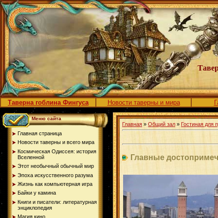
Тавер
Таверна гоблина Фингуса
Новости таверны и мира
Г
Меню сайта
Главная
»
Общий зал
»
Гостиная для 
Главная страница
Новости таверны и всего мира
Космическая Одиссея: история
Главные достоприме
Вселенной
Этот необычный обычный мир
Эпоха искусственного разума
Жизнь как компьютерная игра
Байки у камина
Книги и писатели: литературная
энциклопедия
Магия кино