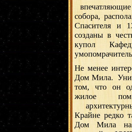
впечатляющие 
собора, распол
Спасителя и 
созданы в чест
купол Кафед
умопомрачительн
Не менее интер
Дом Мила.
Уник
том, что он о
жилое пом
архитектурн
Крайне редко т
Дом Мила на