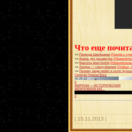
Что еще почит
>>
Природа Швейцарии
[Города и ст
>>
Анапа: дух рыцарства
[Удивитель
>>
Красоты реки Коппи
[Удивительны
>>
Лондон — город-феерия
[Отдых, 
>>
Почему люди любят и хотят путеш
Сенегал Поиски Бога
00:26:12
0
ЖИРОНА — ИСТОРИЧЕСКАЯ
ЖЕМЧУЖИНА КАТ...
00:02:57
0
| 15.11.2013 |