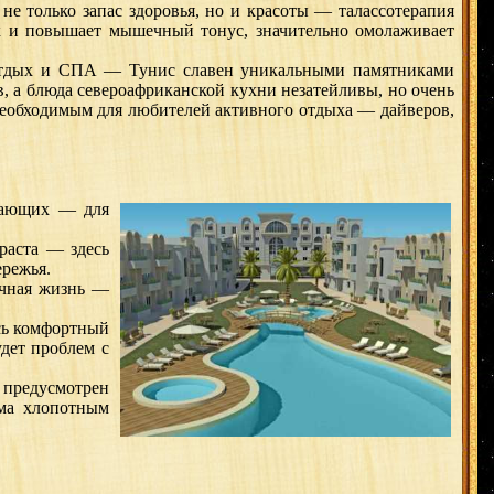
только запас здоровья, но и красоты — талассотерапия
ак и повышает мышечный тонус, значительно омолаживает
отдых и СПА — Тунис славен уникальными памятниками
в, а блюда североафриканской кухни незатейливы, но очень
еобходимым для любителей активного отдыха — дайверов,
хающих — для
раста — здесь
ережья.
очная жизнь —
сь комфортный
дет проблем с
 предусмотрен
ьма хлопотным