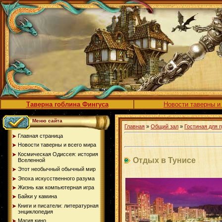
Таверна гоблина Фингуса
Новости таверны и
Меню сайта
Главная
»
Общий зал
»
Гостиная для 
Главная страница
Новости таверны и всего мира
Космическая Одиссея: история
Отдых в Тунисе
Вселенной
Этот необычный обычный мир
Эпоха искусственного разума
Жизнь как компьютерная игра
Байки у камина
Книги и писатели: литературная
энциклопедия
Магия кино