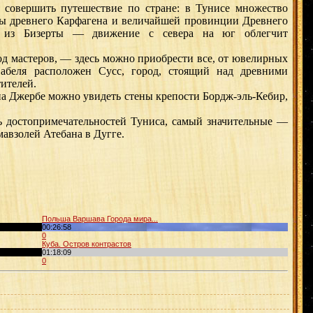
овершить путешествие по стране: в Тунисе множество
ы древнего Карфагена и величайшей провинции Древнего
, из Бизерты — движение с севера на юг облегчит
д мастеров, — здесь можно приобрести все, от ювелирных
беля расположен Сусс, город, стоящий над древними
тителей.
на Джербе можно увидеть стены крепости Бордж-эль-Кебир,
достопримечательностей Туниса, самый значительные —
авзолей Атебана в Дугге.
Польша Варшава Города мира...
00:26:58
0
Куба. Остров контрастов
01:18:09
0