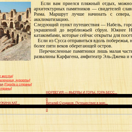
Если вам приелся пляжный отдых, можно с
архитектурных памятников — свидетелей слав
Рима. Маршрут лучше начинать с севера
акклиматизацию.
Следующий пункт путешествия — Набель, горо
украшений до верблюжьей сбруи. Южнее На
катакомбами, которые сейчас открыты для посе
Если из Сусса отправиться вдоль побережья, 
более пяти веков оберегающей остров.
Перечисленные памятники лишь малая часть 
развалины Карфагена, амфитеатр Эль-Джема и м
е места]
влечения, курорты]
ая
[Города и страны]
 страны]
НОРВЕГИЯ — ФЬЕРДЫ И ГОРЫ. ГОРА БЕСС...
00:03:04
0
ИНА КАТ...
Виталий Сундаков. Путешествие в мир...
00:49:06
0