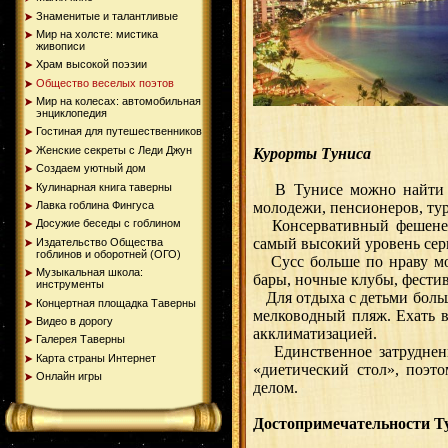
Знаменитые и талантливые
Мир на холсте: мистика
живописи
Храм высокой поэзии
Общество веселых поэтов
Мир на колесах: автомобильная
энциклопедия
Гостиная для путешественников
Женские секреты с Леди Джун
Курорты Туниса
Создаем уютный дом
Кулинарная книга таверны
В Тунисе можно найти к
молодежи, пенсионеров, тур
Лавка гоблина Фингуса
Консервативный фешенебе
Досужие беседы с гоблином
самый высокий уровень сер
Издательство Общества
гоблинов и оборотней (ОГО)
Сусс больше по нраву мо
Музыкальная школа:
бары, ночные клубы, фестив
инструменты
Для отдыха с детьми боль
Концертная площадка Таверны
мелководный пляж. Ехать в
Видео в дорогу
акклиматизацией.
Галерея Таверны
Единственное затруднени
Карта страны Интернет
«диетический стол», поэт
Онлайн игры
делом.
Достопримечательности Т