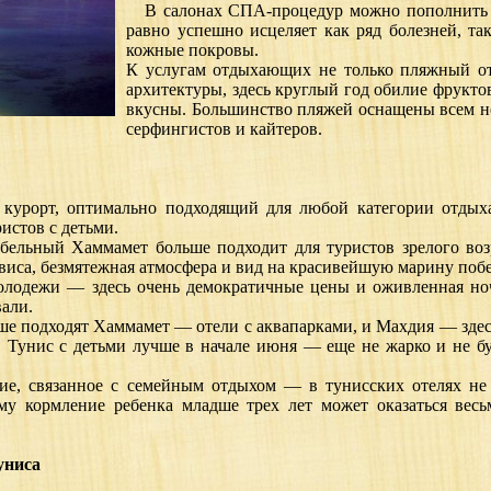
В салонах СПА-процедур можно пополнить не 
равно успешно исцеляет как ряд болезней, т
кожные покровы.
К услугам отдыхающих не только пляжный 
архитектуры, здесь круглый год обилие фрукто
вкусны. Большинство пляжей оснащены всем н
серфингистов и кайтеров.
урорт, оптимально подходящий для любой категории отды
истов с детьми.
льный Хаммамет больше подходит для туристов зрелого воз
виса, безмятежная атмосфера и вид на красивейшую марину поб
лодежи — здесь очень демократичные цены и оживленная н
али.
ше подходят Хаммамет — отели с аквапарками, и Махдия — зде
 Тунис с детьми лучше в начале июня — еще не жарко и не бу
е, связанное с семейным отдыхом — в тунисских отелях не
ому кормление ребенка младше трех лет может оказаться вес
униса