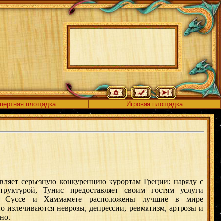
цертная площадка
Игровая площадка
ляет серьезную конкуренцию курортам Греции: наряду с
руктурой, Тунис предоставляет своим гостям услуги
 В Суссе и Хаммамете расположены лучшие в мире
о излечиваются неврозы, депрессии, ревматизм, артрозы и
но.