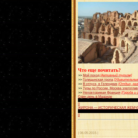
Что еще почитать?
>>
Мой поход
[Активный туризм]
>>
Голицынская тропа
[Удивительны
>>
В отпуск, в Геленджик
[Отдых, раз
>>
Туры по России. Москва златоглав
>>
Неповторимая Франция
[Города и
Один день в Мадриде
00:04:10
0
ЖИРОНА — ИСТОРИЧЕСКАЯ ЖЕМЧУЖ
00:02:57
0
| 06.05.2015 |