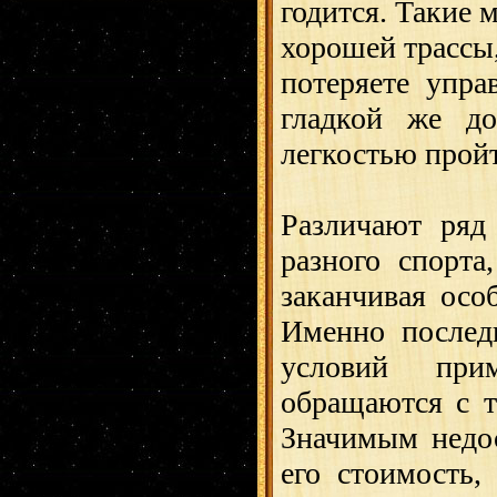
годится. Такие
хорошей трассы,
потеряете упра
гладкой же д
легкостью прой
Различают ря
разного спорта
заканчивая осо
Именно послед
условий прим
обращаются с т
Значимым недос
его стоимость,