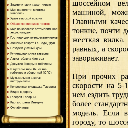
шоссейном ве
Знаменитые и талантливые
машиной, можн
Мир на холсте: мистика
живописи
Храм высокой поэзии
Главными качес
Общество веселых поэтов
тонкие, почти 
Мир на колесах: автомобильная
энциклопедия
жесткая вилка.
Гостиная для путешественников
Женские секреты с Леди Джун
равных, а скоро
Создаем уютный дом
Кулинарная книга таверны
завораживает.
Лавка гоблина Фингуса
Досужие беседы с гоблином
Издательство Общества
гоблинов и оборотней (ОГО)
При прочих ра
Музыкальная школа:
инструменты
скорости на 5-
Концертная площадка Таверны
Видео в дорогу
нем ездить труд
Галерея Таверны
более стандарт
Карта страны Интернет
Онлайн игры
модель. Если 
городу, то шос