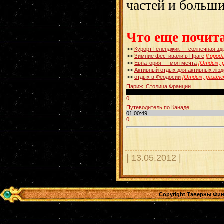
частей и больш
Что еще почит
>>
Курорт Геленджик — солнечная зд
>>
Зимние фестивали в Праге
[Город
>>
Евпатория — моя мечта
[Отдых, 
>>
Активный отдых для активных люд
>>
отдых в Феодосии
[Отдых, развле
Париж. Столица Франции
00:02:12
0
Путеводитель по Канаде
01:00:49
0
| 13.05.2012 |
Copyright Таверны Фин