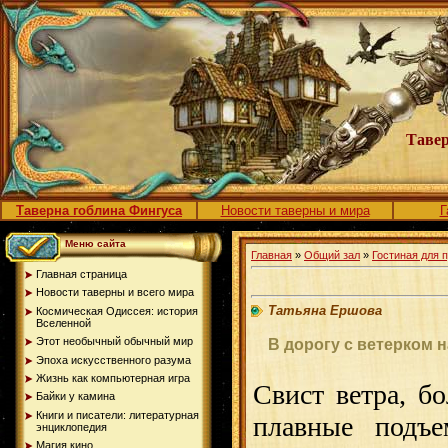
Тавер
Таверна гоблина Фингуса
Новости таверны и мира
Г
Меню сайта
Главная
»
Общий зал
»
Гостиная для 
Главная страница
Новости таверны и всего мира
Татьяна Ершова
Космическая Одиссея: история
Вселенной
Этот необычный обычный мир
В дорогу с ветерком 
Эпоха искусственного разума
Жизнь как компьютерная игра
Свист ветра, б
Байки у камина
Книги и писатели: литературная
плавные подъ
энциклопедия
Магия кино