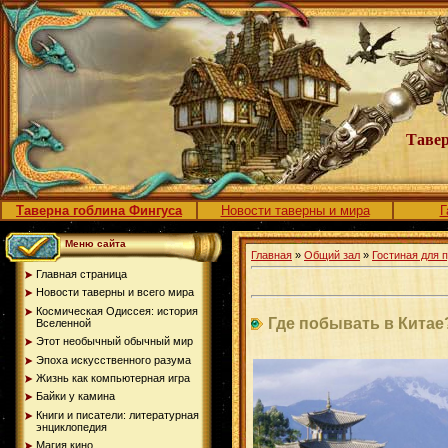
Тавер
Таверна гоблина Фингуса
Новости таверны и мира
Г
Меню сайта
Главная
»
Общий зал
»
Гостиная для 
Главная страница
Новости таверны и всего мира
Космическая Одиссея: история
Где побывать в Китае
Вселенной
Этот необычный обычный мир
Эпоха искусственного разума
Жизнь как компьютерная игра
Байки у камина
Книги и писатели: литературная
энциклопедия
Магия кино