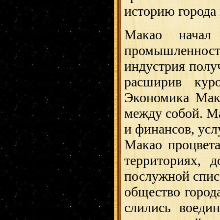
историю города 
Макао начал 
промышленнос
индустрия получ
расширив кур
Экономика Мака
между собой. Ма
и финансов, усл
Макао процвета
территориях, д
послужной списо
общество город
слились воеди