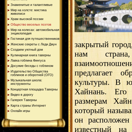
Знаменитые и талантливые
Мир на холсте: мистика
живописи
Храм высокой поэзии
Общество веселых поэтов
Мир на колесах: автомобильная
энциклопедия
Гостиная для путешественников
закрытый город
Женские секреты с Леди Джун
Создаем уютный дом
нам страна,
Кулинарная книга таверны
взаимоотноше
Лавка гоблина Фингуса
Досужие беседы с гоблином
предлагает о
Издательство Общества
гоблинов и оборотней (ОГО)
культуры. В ю
Музыкальная школа:
инструменты
Хайнань. Его
Концертная площадка Таверны
Видео в дорогу
размерам Хай
Галерея Таверны
Карта страны Интернет
который называ
Онлайн игры
он расположен
известный на