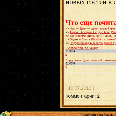
новых гостей в 
Что еще почит
>>
Нью — Дели — удивительной крас
>>
Тироль. Австрия: Сердце Альп
[От
>>
Достопримечательности Турции. 
>>
Отдых в Египте
[Города и страны]
>>
Недорогой отдых в Керчи
[Отдых, 
Путеводитель по Канаде
01:00:49
0
Португалия (туристический путеводит.
01:00:54
0
| 10.07.2013 |
Комментарии:
2
Copyright Таверны Фин