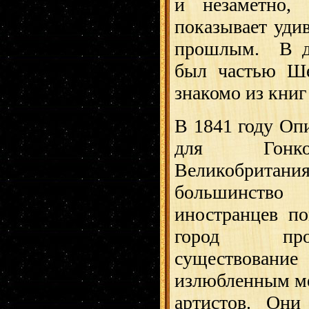
и незаметно, 
показывает уди
прошлым. В др
был частью Ше
знакомо из книг
В 1841 году Оп
для Гонкон
Великобритани
большинств
иностранцев п
город про
существов
излюбленным ме
артистов. Они