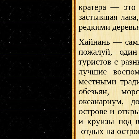
кратера — это
застывшая лава
редкими деревь
Хайнань — самы
пожалуй, оди
туристов с разн
лучшие воспом
местными тради
обезьян, морс
океанариум, д
острове и откр
и круизы под в
отдых на остров