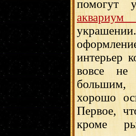
помогут у
аквариум
украшении
оформлен
интерьер 
вовсе не 
большим,
хорошо ос
Первое, ч
кроме р