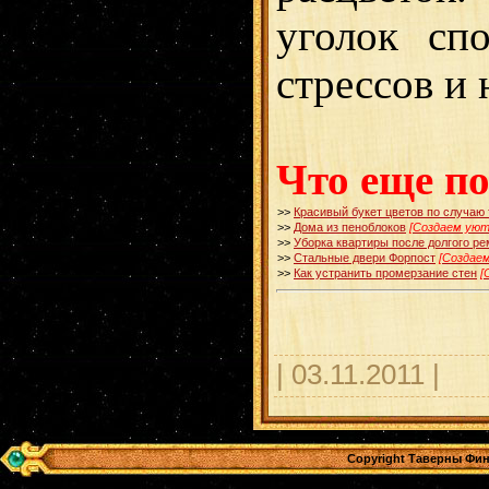
уголок сп
стрессов и 
Что еще п
>>
Красивый букет цветов по случаю
>>
Дома из пеноблоков
[Создаем уют
>>
Уборка квартиры после долгого р
>>
Стальные двери Форпост
[Создае
>>
Как устранить промерзание стен
[
| 03.11.2011 |
Copyright Таверны Фин