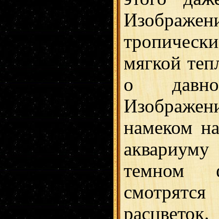
Изображе
тропически
мягкой теп
о давно
Изображе
намеком н
аквариуму 
темном 
смотрят
расцветок