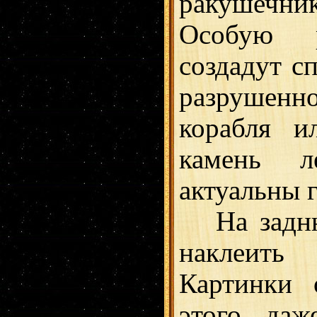
ракушечни
Особую р
создадут с
разрушен
корабля и
камень л
актуальны 
На заднюю
наклеить
Картинки 
этого даж