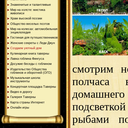
Знаменитые и талантливые
Мир на холсте: мистика
живописи
Храм высокой поэзии
Общество веселых поэтов
Мир на колесах: автомобильная
энциклопедия
Гостиная для путешественников
Женские секреты с Леди Джун
Создаем уютный дом
Кулинарная книга таверны
Лавка гоблина Фингуса
Досужие беседы с гоблином
смотрим но
Издательство Общества
гоблинов и оборотней (ОГО)
полчаса 
Музыкальная школа:
инструменты
Концертная площадка Таверны
домашне
Видео в дорогу
Галерея Таверны
Карта страны Интернет
подсветкой
Онлайн игры
рыбами по