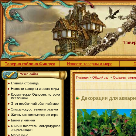
Тавер
Таверна гоблина Фингуса
Новости таверны и мира
Г
Меню сайта
Главная
»
Общий зал
»
Создаем уютн
Главная страница
Новости таверны и всего мира
Космическая Одиссея: история
Декорации для аквар
Вселенной
Этот необычный обычный мир
Эпоха искусственного разума
Жизнь как компьютерная игра
Байки у камина
Книги и писатели: литературная
энциклопедия
Магия кино