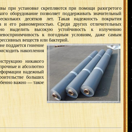
ы при установке скрепляются при помощи разогретого
ского оборудование позволяет поддерживать значительный
ескольких десятков лет. Такая надежность покрытия
а и его равномерностью. Среди других отличительных
жно выделить высокую устойчивость к излучению
невосприимчивость к погодным условиям, даже самым
рессивных веществ или бактерий.
не поддается гниение
оисходить накопления
струкцию никакого
 прочные и абсолютно
деформации надежный
роительстве больших
обенно важно — такое