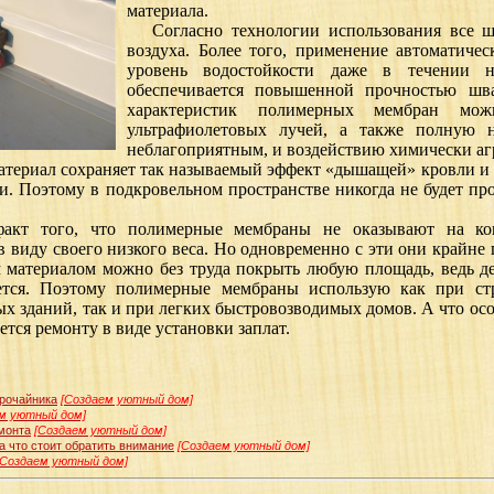
материала.
Согласно технологии использования все шв
воздуха. Более того, применение автоматиче
уровень водостойкости даже в течении н
обеспечивается повышенной прочностью шв
характеристик полимерных мембран мо
ультрафиолетовых лучей, а также полную 
неблагоприятным, и воздействию химически аг
ериал сохраняет так называемый эффект «дышащей» кровли и 
и. Поэтому в подкровельном пространстве никогда не будет пр
т того, что полимерные мембраны не оказывают на кон
в виду своего низкого веса. Но одновременно с эти они крайне
 материалом можно без труда покрыть любую площадь, ведь 
ется. Поэтому полимерные мембраны использую как при ст
 зданий, так и при легких быстровозводимых домов. А что ос
ется ремонту в виде установки заплат.
трочайника
[Создаем уютный дом]
м уютный дом]
емонта
[Создаем уютный дом]
 что стоит обратить внимание
[Создаем уютный дом]
[Создаем уютный дом]