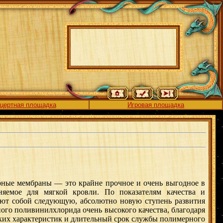
цертная площадка
Игровая площадка
ые мембраны — это крайне прочное и очень выгодное в
яемое для мягкой кровли. По показателям качества и
ют собой следующую, абсолютно новую ступень развития
ного поливинилхлорида очень высокого качества, благодаря
ских характеристик и длительный срок службы полимерного