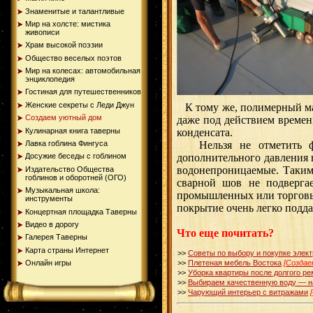
Знаменитые и талантливые
Мир на холсте: мистика
живописи
Храм высокой поэзии
Общество веселых поэтов
Мир на колесах: автомобильная
энциклопедия
Гостиная для путешественников
Женские секреты с Леди Джун
К тому же, полимерный мат
Создаем уютный дом
даже под действием времен
Кулинарная книга таверны
конденсата.
Нельзя не отметить фак
Лавка гоблина Фингуса
дополнительного давления 
Досужие беседы с гоблином
водонепроницаемые. Таким
Издательство Общества
гоблинов и оборотней (ОГО)
сварной шов не подверга
Музыкальная школа:
промышленных или торговых
инструменты
покрытие очень легко подда
Концертная площадка Таверны
Видео в дорогу
Что еще почитать?
Галерея Таверны
Карта страны Интернет
>>
Советы по выбору и покупке элек
>>
Плетеная мебель Востока
[Создае
Онлайн игры
>>
Уборка квартиры после долгого р
>>
Выбираем качественную воду — на
>>
Чарующий интерьер с витражами