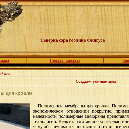
Таверна сэра гоблина Фингуса
 мира
Галерея таверны
Кон
ый дом
Создаем уютный дом
ы для кровли
Полимерные мембраны для кровли. Полимерн
экономическом отношении покрытие, примен
надежности полимерные мембраны представля
технологий. Ведь их изготавливают из эластич
чему обеспечивается постоянство технологиче