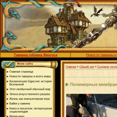
Таверна гоблина Фингуса
Новости таверны и
Меню сайта
Главная
»
Общий зал
»
Создаем уютн
Главная страница
Новости таверны и всего мира
Космическая Одиссея: история
Полимерные мембран
Вселенной
Этот необычный обычный мир
Эпоха искусственного разума
Жизнь как компьютерная игра
Байки у камина
Книги и писатели: литературная
энциклопедия
Магия кино