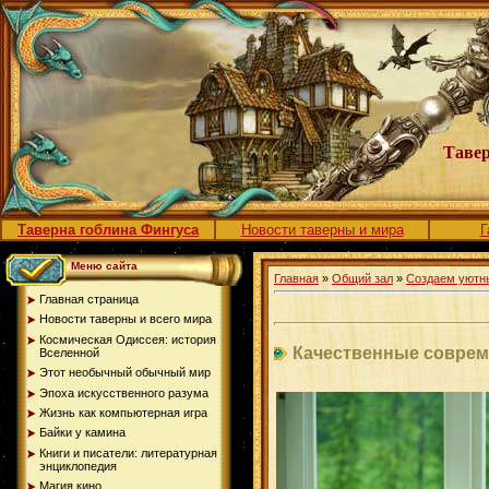
Тавер
Таверна гоблина Фингуса
Новости таверны и мира
Г
Меню сайта
Главная
»
Общий зал
»
Создаем уютн
Главная страница
Новости таверны и всего мира
Космическая Одиссея: история
Качественные соврем
Вселенной
Этот необычный обычный мир
Эпоха искусственного разума
Жизнь как компьютерная игра
Байки у камина
Книги и писатели: литературная
энциклопедия
Магия кино