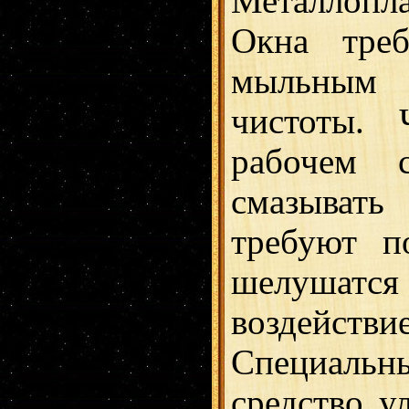
Металлопла
Окна треб
мыльным 
чистоты. 
рабочем с
смазыват
требуют п
шелушат
воздейст
Специаль
средство у