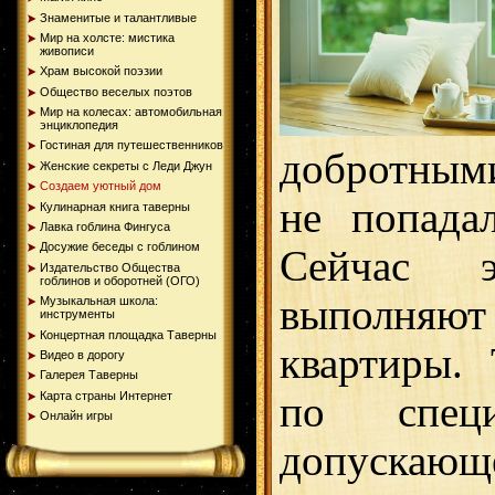
Знаменитые и талантливые
Мир на холсте: мистика
живописи
Храм высокой поэзии
Общество веселых поэтов
Мир на колесах: автомобильная
энциклопедия
Гостиная для путешественников
добротными
Женские секреты с Леди Джун
Создаем уютный дом
не попада
Кулинарная книга таверны
Лавка гоблина Фингуса
Досужие беседы с гоблином
Сейчас 
Издательство Общества
гоблинов и оборотней (ОГО)
выполняю
Музыкальная школа:
инструменты
Концертная площадка Таверны
квартиры. 
Видео в дорогу
Галерея Таверны
Карта страны Интернет
по специ
Онлайн игры
допускаю