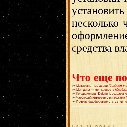
установить
несколько 
оформлени
средства в
Что еще п
>>
Межкомнатные двери
[Создаем у
>>
Моя дача — моя крепость
[Создае
>>
Кондиционеры Delonghi: создаем 
>>
Чарующий интерьер с витражами
>>
Почему фарфоровые статуэтки п