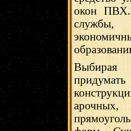
окон ПВХ.
службы,
экономи
образовани
Выбирая
придумат
конструкц
арочных, 
прямоугол