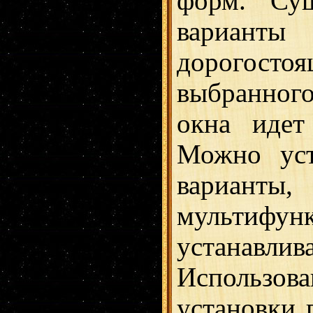
форм. Сущ
вариант
дорогост
выбранного
окна идет
Можно уст
вариа
мультифун
устанавли
Использов
установки 