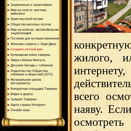
Знаменитые и талантливые
Мир на холсте: мистика
живописи
Храм высокой поэзии
Общество веселых поэтов
Мир на колесах: автомобильная
энциклопедия
Гостиная для путешественников
конкретную
Женские секреты с Леди Джун
Создаем уютный дом
жилого, и
Кулинарная книга таверны
Лавка гоблина Фингуса
Досужие беседы с гоблином
интернет
Издательство Общества
гоблинов и оборотней (ОГО)
действите
Музыкальная школа:
инструменты
Концертная площадка Таверны
всего осмо
Видео в дорогу
Галерея Таверны
Карта страны Интернет
наяву. Есл
Онлайн игры
осмотрет