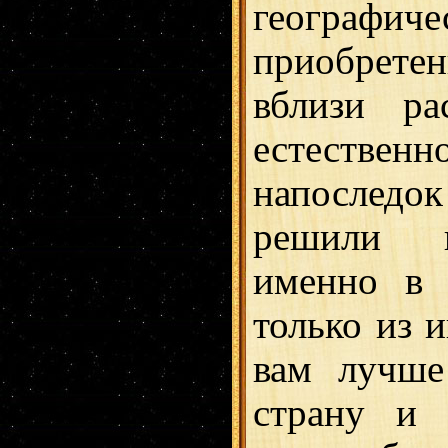
географ
приобрете
вблизи ра
естествен
напоследо
решили п
именно в 
только из и
вам лучше
страну и 