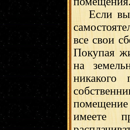
помещения
Если вы р
самостояте
все свои с
Покупая жи
на земель
никакого 
собствен
помещение
имеете п
расплачиват