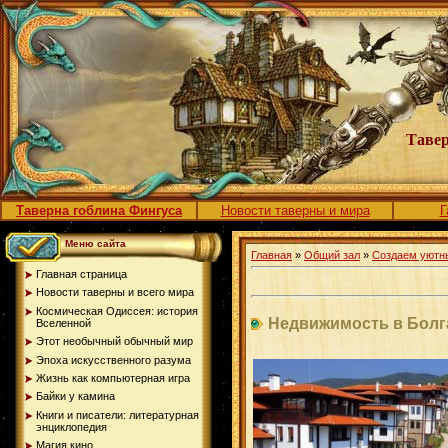
Тавер
Таверна гоблина Фингуса
Новости таверны и мира
Г
Меню сайта
Главная
»
Общий зал
»
Создаем уютн
Главная страница
Новости таверны и всего мира
Космическая Одиссея: история
Недвижимость в Болг
Вселенной
Этот необычный обычный мир
Эпоха искусственного разума
Жизнь как компьютерная игра
Байки у камина
Книги и писатели: литературная
энциклопедия
Магия кино