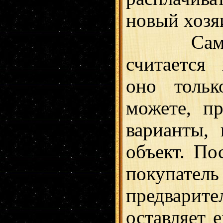
новый хозя
Самым в
считается
оно тольк
можете, п
варианты,
объект. По
покупа
предварит
оставляет 