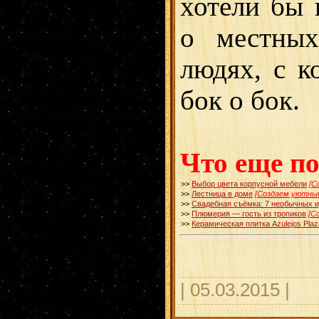
хотели бы 
о местных
людях, с к
бок о бок.
Что еще п
>>
Выбор цвета корпусной мебели
[С
>>
Лестница в доме
[Создаем уютный
>>
Свадебная съёмка: 7 необычных и
>>
Плюмерия — гость из тропиков
[С
>>
Керамическая плитка Azulejos Plaz
| 05.03.2015 |