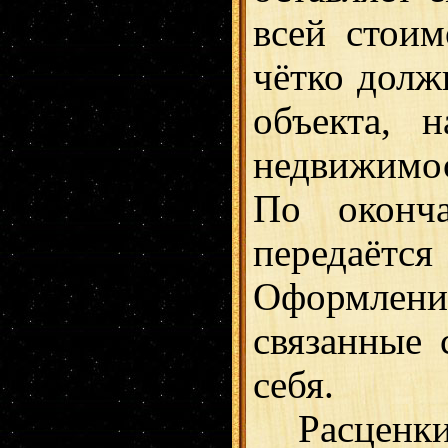
всей стоим
чётко долж
объекта, 
недвижимос
По оконча
передаёт
Оформление
связанные 
себя.
Расценки