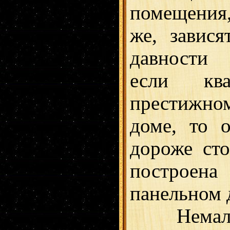
помещения
же, завися
давности 
если кв
престижн
доме, то 
дороже сто
построена 
панельном 
Немалова