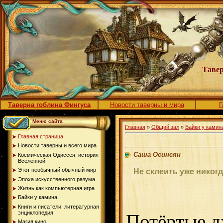
Тавер
Таверна гоблина Фингуса
Новости таверны и мира
Г
Меню сайта
Главная
»
Общий зал
»
Байки у камин
Главная страница
Новости таверны и всего мира
Саша Осинсян
Космическая Одиссея: история
Вселенной
Этот необычный обычный мир
Не склеить уже никогд
Эпоха искусственного разума
Жизнь как компьютерная игра
Байки у камина
Книги и писатели: литературная
энциклопедия
Потёртые д
Магия кино