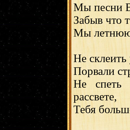
Мы песни В
Забыв что т
Мы летнюю 
Не склеить 
Порвали стр
Не спеть 
рассвете,
Тебя больше