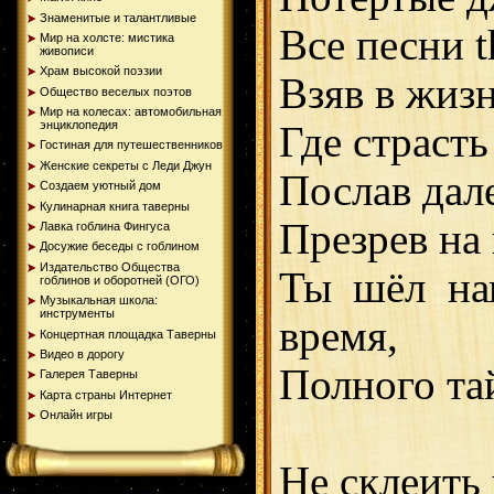
Знаменитые и талантливые
Все песни t
Мир на холсте: мистика
живописи
Храм высокой поэзии
Взяв в жизн
Общество веселых поэтов
Мир на колесах: автомобильная
энциклопедия
Где страсть
Гостиная для путешественников
Женские секреты с Леди Джун
Послав дал
Создаем уютный дом
Кулинарная книга таверны
Презрев на 
Лавка гоблина Фингуса
Досужие беседы с гоблином
Издательство Общества
Ты шёл на
гоблинов и оборотней (ОГО)
Музыкальная школа:
инструменты
время,
Концертная площадка Таверны
Видео в дорогу
Полного та
Галерея Таверны
Карта страны Интернет
Онлайн игры
Не склеить 