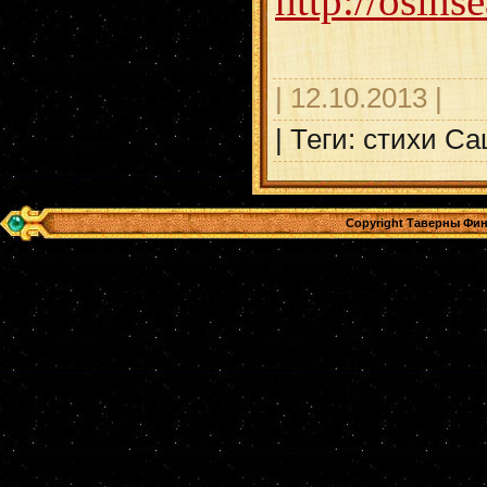
http://osins
| 12.10.2013 |
| Теги: стихи С
Copyright Таверны Фин