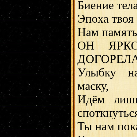
Биение тела
Эпоха твоя 
Нам память 
ОН ЯРК
ДОГОРЕЛА
Улыбку н
маску,
Идём лишь
споткнутьс
Ты нам пока