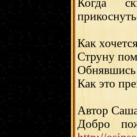
Когда с
прикоснутьс
Как хочется
Струну поме
Обнявшись з
Как это пре
Автор Саша
Добро по