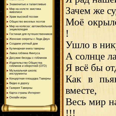
Знаменитые и талантливые
Зачем же су
Мир на холсте: мистика
живописи
Храм высокой поэзии
Моё окрылё
Общество веселых поэтов
Мир на колесах: автомобильная
энциклопедия
!
Гостиная для путешественников
Женские секреты с Леди Джун
Ушло в ник
Создаем уютный дом
Кулинарная книга таверны
А солнце ла
Лавка гоблина Фингуса
Досужие беседы с гоблином
Издательство Общества
Я всё бы от
гоблинов и оборотней (ОГО)
Музыкальная школа:
инструменты
Как в пь
Концертная площадка Таверны
Видео в дорогу
вместе,
Галерея Таверны
Карта страны Интернет
Онлайн игры
Весь мир н
!!!