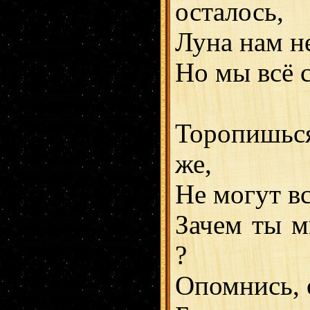
осталось,
Луна нам не
Но мы всё сп
Торопишьс
же,
Не могут вс
Зачем ты м
?
Опомнись, о