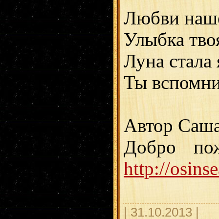
Любви наше
Улыбка твоя
Луна стала 
Ты вспомнил
Автор Саша
Добро по
http://osins
| 31.10.2013 |