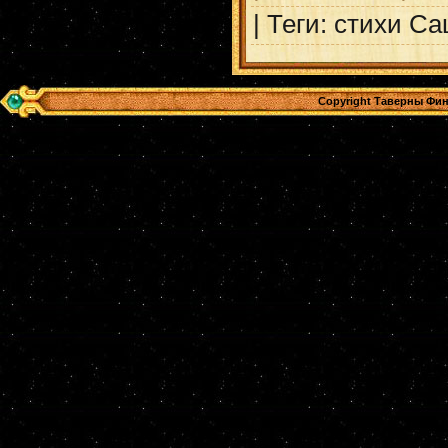
| Теги: стихи С
Copyright Таверны Фин