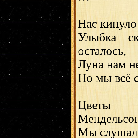
Нас кинуло 
Улыбка ск
осталось,
Луна нам не
Но мы всё сп
Цветы 
Мендельсон
Мы слушали