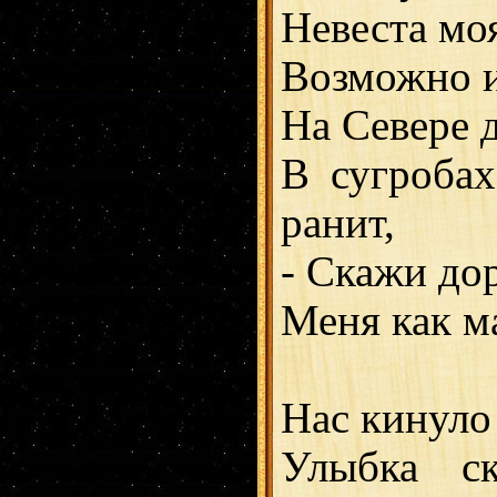
Невеста моя
Возможно и
На Севере 
В сугроба
ранит,
- Скажи дор
Меня как м
Нас кинуло 
Улыбка ск