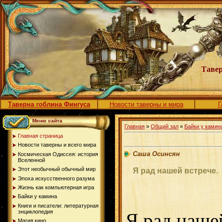
Тавер
Таверна гоблина Фингуса
Новости таверны и мира
Г
Меню сайта
Главная
»
Общий зал
»
Байки у камин
Главная страница
Новости таверны и всего мира
Саша Осинсян
Космическая Одиссея: история
Вселенной
Этот необычный обычный мир
Я рад нашей встрече.
Эпоха искусственного разума
Жизнь как компьютерная игра
Байки у камина
Книги и писатели: литературная
энциклопедия
Я рад нашей
Магия кино