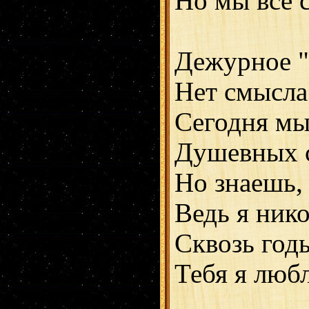
Но мы всё сп
Дежурное "л
Нет смысла
Сегодня мы 
Душевных с
Но знаешь,
Ведь я нико
Сквозь годы
Тебя я любл