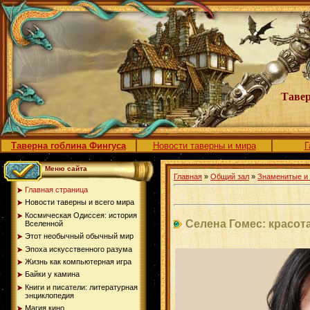
Тавер
Таверна гоблина Фингуса
Новости таверны и мира
Г
Меню сайта
Главная
»
Общий зал
»
Знаменитые и
Главная страница
Новости таверны и всего мира
Космическая Одиссея: история
Селена Гомес: красот
Вселенной
Этот необычный обычный мир
Эпоха искусственного разума
Жизнь как компьютерная игра
Байки у камина
Книги и писатели: литературная
энциклопедия
Магия кино