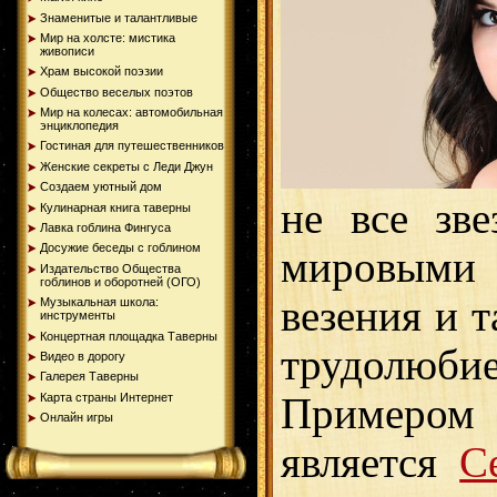
Знаменитые и талантливые
Мир на холсте: мистика
живописи
Храм высокой поэзии
Общество веселых поэтов
Мир на колесах: автомобильная
энциклопедия
Гостиная для путешественников
Женские секреты с Леди Джун
Создаем уютный дом
не все зве
Кулинарная книга таверны
Лавка гоблина Фингуса
Досужие беседы с гоблином
мировыми 
Издательство Общества
гоблинов и оборотней (ОГО)
везения и 
Музыкальная школа:
инструменты
Концертная площадка Таверны
трудолюби
Видео в дорогу
Галерея Таверны
Карта страны Интернет
Примером
Онлайн игры
является
С