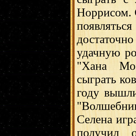
Норрисом. 
появлять
достаточно
удачную ро
"Хана Мо
сыграть ков
году вышл
"Волшебни
Селена игр
получил о