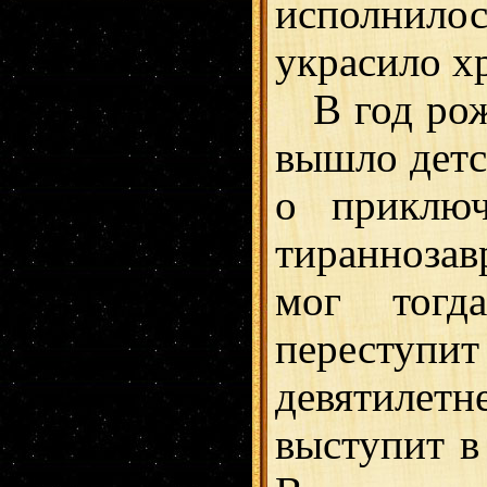
исполнило
украсило х
В год рож
вышло детс
о приключ
тираннозав
мог тогд
переступи
девятилет
выступит в