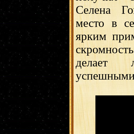
Селена Го
место в с
ярким прим
скромност
делает 
успешными