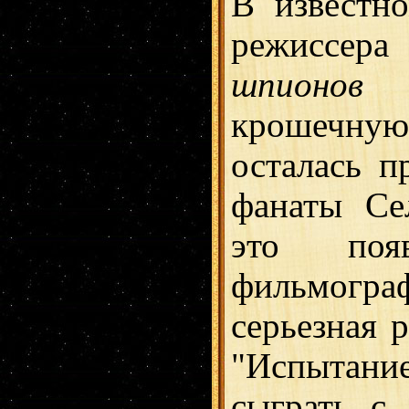
В известн
режиссера
шпионов
крошечную
осталась п
фанаты Се
это поя
фильмогр
серьезная 
"Испытани
сыграть с