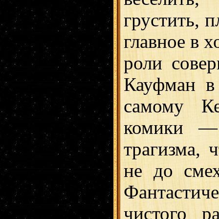
грустить, п
главное в х
роли сове
Кауфман в
самому К
комики —
трагизма, 
не до смех
Фантастич
чистого р