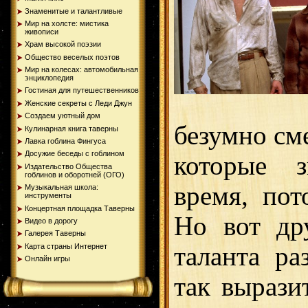
Знаменитые и талантливые
Мир на холсте: мистика
живописи
Храм высокой поэзии
Общество веселых поэтов
Мир на колесах: автомобильная
энциклопедия
Гостиная для путешественников
Женские секреты с Леди Джун
Создаем уютный дом
безумно см
Кулинарная книга таверны
Лавка гоблина Фингуса
Досужие беседы с гоблином
которые з
Издательство Общества
гоблинов и оборотней (ОГО)
время, пот
Музыкальная школа:
инструменты
Концертная площадка Таверны
Но вот дру
Видео в дорогу
Галерея Таверны
Карта страны Интернет
таланта ра
Онлайн игры
так вырази