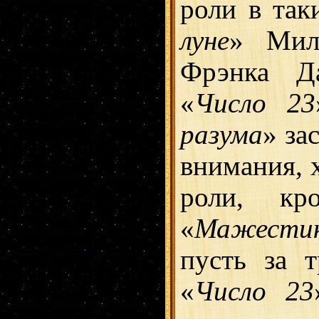
роли в так
луне
» Мил
Фрэнка Да
«
Число 23
разума
» за
внимания, х
роли, кр
«
Мажести
пусть за 
«
Число 23