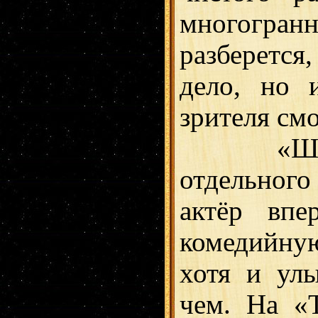
многогран
разберется,
дело, но 
зрителя смо
«Шоу Тр
отдельного
актёр впе
комедийну
хотя и ул
чем. На «