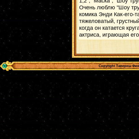
1,2", "Маска", "Шоу Тр
Очень люблю "Шоу трум
комика Энди Как-его-т
тяжеловатый, грустный
когда он катается кру
актриса, играющая его
Copyright Таверны Фин