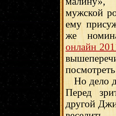
малину»,
мужской ро
ему присуж
же номи
онлайн 201
вышепереч
посмотреть 
Но дело да
Перед зри
другой Джи
веселить,