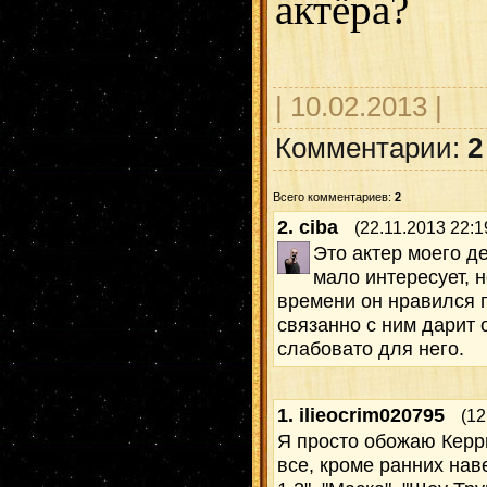
актёра?
| 10.02.2013 |
Комментарии:
2
Всего комментариев:
2
2.
ciba
(22.11.2013 22:1
Это актер моего де
мало интересует, н
времени он нравился п
связанно с ним дарит 
слабовато для него.
1.
ilieocrim020795
(12
Я просто обожаю Керри
все, кроме ранних нав