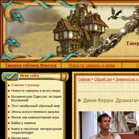
Тавер
Таверна гоблина Фингуса
Новости таверны и мира
Г
Меню сайта
Главная
»
Общий зал
»
Знаменитые и
Главная страница
Новости таверны и всего мира
Космическая Одиссея: история
Джим Керри. Драмати
Вселенной
Этот необычный обычный мир
Эпоха искусственного разума
Жизнь как компьютерная игра
Байки у камина
Книги и писатели: литературная
энциклопедия
Магия кино