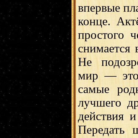
впервые пла
конце. Акт
простого ч
снимается в
Не подозр
мир — это
самые род
лучшего др
действия и
Передать 