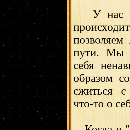
У нас ес
происходи
позволяем 
пути. Мы 
себя ненав
образом со
сжиться с
что-то о себ
Когда я "