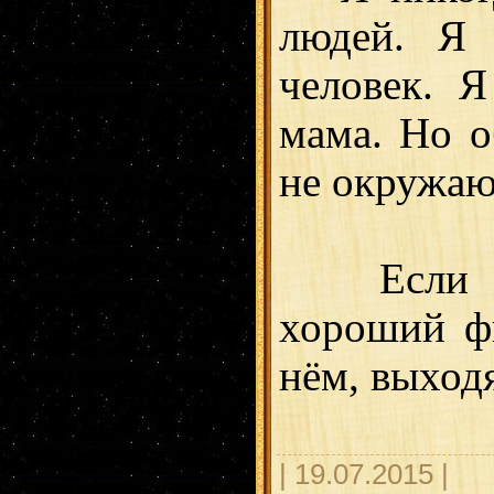
людей. Я 
человек. 
мама. Но о
не окружа
Если вы 
хороший ф
нём, выходя
| 19.07.2015 |