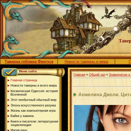
Тавер
Таверна гоблина Фингуса
Новости таверны и мира
Г
Меню сайта
Главная
»
Общий зал
»
Знаменитые и
Главная страница
Новости таверны и всего мира
Космическая Одиссея: история
Анжелина Джоли. Цит
Вселенной
Этот необычный обычный мир
Эпоха искусственного разума
Жизнь как компьютерная игра
Байки у камина
Книги и писатели: литературная
энциклопедия
Магия кино