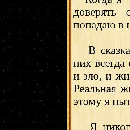
доверять 
попадаю в 
В сказках
них всегда 
и зло, и ж
Реальная ж
этому я пы
Я никогда