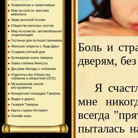
Знаменитые и талантливые
Мир на холсте: мистика
живописи
Храм высокой поэзии
Общество веселых поэтов
Мир на колесах: автомобильная
энциклопедия
Гостиная для путешественников
Боль и стр
Женские секреты с Леди Джун
Создаем уютный дом
дверям, бе
Кулинарная книга таверны
Лавка гоблина Фингуса
Досужие беседы с гоблином
Издательство Общества
гоблинов и оборотней (ОГО)
Я счастли
Музыкальная школа:
инструменты
Концертная площадка Таверны
мне никог
Видео в дорогу
Галерея Таверны
Карта страны Интернет
всегда "пря
Онлайн игры
пыталась н