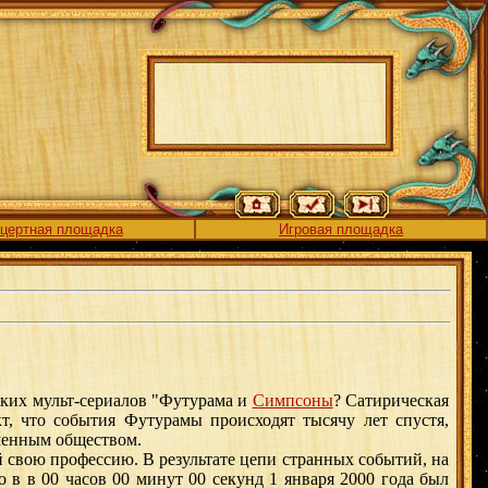
цертная площадка
Игровая площадка
ских мульт-сериалов "Футурама и
Симпсоны
? Сатирическая
кт, что события Футурамы происходят тысячу лет спустя,
еменным обществом.
вою профессию. В результате цепи странных событий, на
в в 00 часов 00 минут 00 секунд 1 января 2000 года был