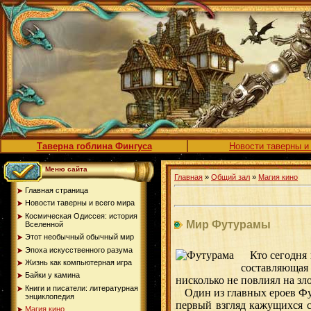
Таверна гоблина Фингуса
Новости таверны и
Меню сайта
Главная
»
Общий зал
»
Магия кино
Главная страница
Новости таверны и всего мира
Космическая Одиссея: история
Мир Футурамы
Вселенной
Этот необычный обычный мир
Эпоха искусственного разума
Кто сегодня н
Жизнь как компьютерная игра
составляющая 
Байки у камина
нисколько не повлиял на з
Книги и писатели: литературная
Один из главных ероев Фу
энциклопедия
первый взгляд кажущихся с
Магия кино