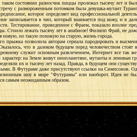
 таком состоянии разносчик пиццы пролежал тысячу лет и бы
тречу с размороженным потомком была девушка-мутант Туранга
предписание, которое определяет вид профессиональной деятель
ние записывается в чип, который вшивается под кожу, и в да
ости. Тестирование, проведенное с Фраем, показало вполне пре
. Стоило лежать тысячу лет в анабиозе! Филипп Фрай, не дожид
я новую, но такую похожую на старую, жизнь города.
 прыжка позволила авторам сериала пародировать и высмеив
Оказалось, что в далеком будущем перед человечеством стоят 
прежнему служит основным развлечением, Интернет все так ж
 характер: на Земле живут инопланетяне, мутанты и ленивые г
еделяли их и тысячу лет назад. Правда, в будущем они существу
ыми. В Футураме даже присутствуют ссылки на Симпсонов. Одн
визионным шоу в мире "Футурамы" или наоборот. Идея не был
тся самым неожиданным образом.