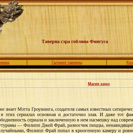
Таверна сэра гоблина Фингуса
 мира
Галерея таверны
Кон
Магия кино
е знает Мэтта Гроунинга, создателя самых известных сатириче
в этих сериалах основная и достаточно злая. И даже тот фа
лободневность сериала и заключенную в нем насмешку над совр
турамы — Филипп Джей Фрай, разносчик пиццы, ненавидящий с
лучайными, Филипп Фрай попал в криогенную камеру и ровно 