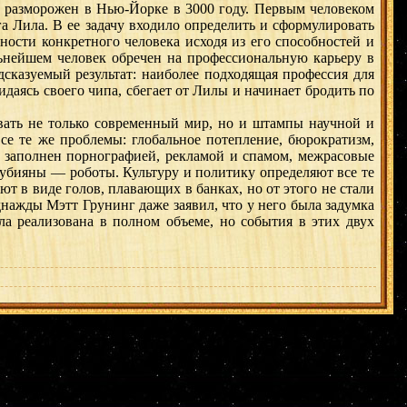
л разморожен в Нью-Йорке в 3000 году. Первым человеком
 Лила. В ее задачу входило определить и сформулировать
ности конкретного человека исходя из его способностей и
льнейшем человек обречен на профессиональную карьеру в
дсказуемый результат: наиболее подходящая профессия для
аясь своего чипа, сбегает от Лилы и начинает бродить по
ать не только современный мир, но и штампы научной и
все те же проблемы: глобальное потепление, бюрократизм,
е заполнен порнографией, рекламой и спамом, межрасовые
рубияны — роботы. Культуру и политику определяют все те
ют в виде голов, плавающих в банках, но от этого не стали
ажды Мэтт Грунинг даже заявил, что у него была задумка
а реализована в полном объеме, но события в этих двух