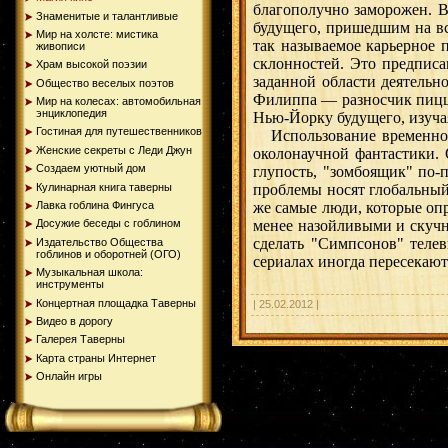
благополучно заморожен. В
Знаменитые и талантливые
будущего, пришедшим на вс
Мир на холсте: мистика
так называемое карьерное 
живописи
склонностей. Это предписа
Храм высокой поэзии
заданной области деятельн
Общество веселых поэтов
Филиппа — разносчик пиццы
Мир на колесах: автомобильная
энциклопедия
Нью-Йорку будущего, изуча
Гостиная для путешественников
Использование временного
Женские секреты с Леди Джун
околонаучной фантастики. 
Создаем уютный дом
глупость, "зомбоящик" по-
Кулинарная книга таверны
проблемы носят глобальный
же самые люди, которые опр
Лавка гоблина Фингуса
менее назойливыми и скучн
Досужие беседы с гоблином
сделать "Симпсонов" теле
Издательство Общества
гоблинов и оборотней (ОГО)
сериалах иногда пересекаю
Музыкальная школа:
инструменты
Концертная площадка Таверны
| 25.02.2012 |
Видео в дорогу
Галерея Таверны
Карта страны Интернет
Онлайн игры