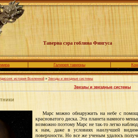
Таверна сэра гоблина Фингуса
 мира
Галерея таверны
Кон
диссея: история Вселенной
»
Звезды и звездные системы
Звезды и звездные системы
утники
Марс можно обнаружить на небе с помощью
красноватого диска. Эта планета намного меньш
возможно поэтому Марс не так-то легко наблюда
к нам, даже в условиях наилучшей видимо
поверхности. Но все же ученым удалось полу