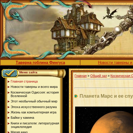
Таверна гоблина Фингуса
Новости таверны и
Меню сайта
Главная
»
Общий зал
»
Космическая О
Главная страница
Новости таверны и всего мира
Космическая Одиссея: история
Планета Марс и ее сп
Вселенной
Этот необычный обычный мир
Эпоха искусственного разума
Жизнь как компьютерная игра
Байки у камина
Книги и писатели: литературная
энциклопедия
Магия кино