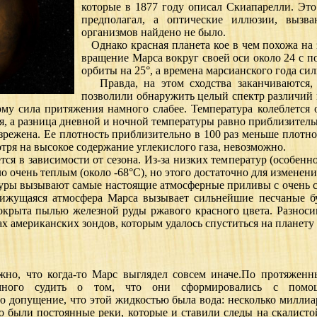
которые в 1877 году описал Скиапарелли. Эт
предполагал, а оптические иллюзии, вызв
организмов найдено не было.
Однако красная планета кое в чем похожа на 
вращение Марса вокруг своей оси около 24 с п
орбиты на 25°, а времена марсианского года сил
Правда, на этом сходства заканчиваются, 
позволили обнаружить целый спектр различий 
му сила притяжения намного слабее. Температура колеблется о
я, а разница дневной и ночной температуры равно приблизитель
зрежена. Ее плотность приблизительно в 100 раз меньше плотн
тря на высокое содержание углекислого газа, невозможно.
 в зависимости от сезона. Из-за низких температур (особенно
о очень теплым (около -68°С), но этого достаточно для изменен
ры вызывают самые настоящие атмосферные приливы с очень с
вижущаяся атмосфера Марса вызывает сильнейшие песчаные бу
крыта пылью железной руды ржавого красного цвета. Разносим
х американских зондов, которым удалось спуститься на планету
о, что когда-то Марс выглядел совсем иначе.По протяжен
ного судить о том, что они сформировались с помо
о допущение, что этой жидкостью была вода: несколько миллиа
 были постоянные реки, которые и ставили следы на скалисто