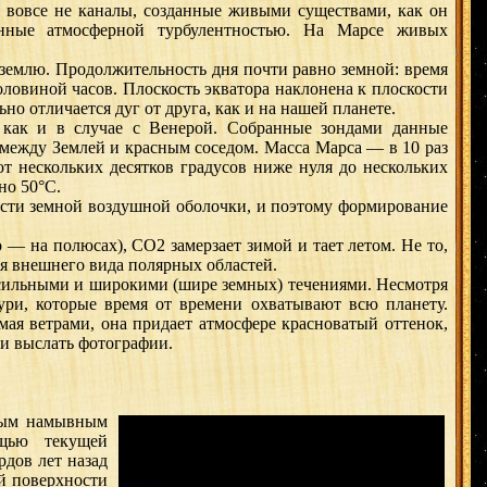
о вовсе не каналы, созданные живыми существами, как он
анные атмосферной турбулентностью. На Марсе живых
землю. Продолжительность дня почти равно земной: время
оловиной часов. Плоскость экватора наклонена к плоскости
ьно отличается дуг от друга, как и на нашей планете.
как и в случае с Венерой. Собранные зондами данные
между Землей и красным соседом. Масса Марса — в 10 раз
т нескольких десятков градусов ниже нуля до нескольких
но 50°С.
ости земной воздушной оболочки, и поэтому формирование
 — на полюсах), CO2 замерзает зимой и тает летом. Не то,
ия внешнего вида полярных областей.
ильными и широкими (шире земных) течениями. Несмотря
ри, которые время от времени охватывают всю планету.
ая ветрами, она придает атмосфере красноватый оттенок,
 и выслать фотографии.
ным намывным
щью текущей
рдов лет назад
й поверхности