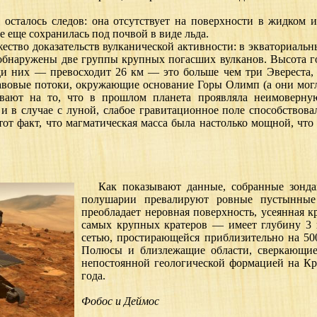
сталось следов: она отсутствует на поверхности в жидком и
е еще сохранилась под почвой в виде льда.
тво доказательств вулканической активности: в экваториальн
 обнаружены две группы крупных погасших вулканов. Высота
ди них — превосходит 26 км — это больше чем три Эвереста,
лавовые потоки, окружающие основание Горы Олимп (а они мог
ывают на то, что в прошлом планета проявляла неимоверн
 и в случае с луной, слабое гравитационное поле способствов
тот факт, что магматическая масса была настолько мощной, что
Как показывают данные, собранные зондам
полушарии превалируют ровные пустынные
преобладает неровная поверхность, усеянная 
самых крупных кратеров — имеет глубину 3 к
сетью, простирающейся приблизительно на 50
Полюсы и близлежащие области, сверкающие и
непостоянной геологической формацией на Кра
года.
Фобос и Деймос