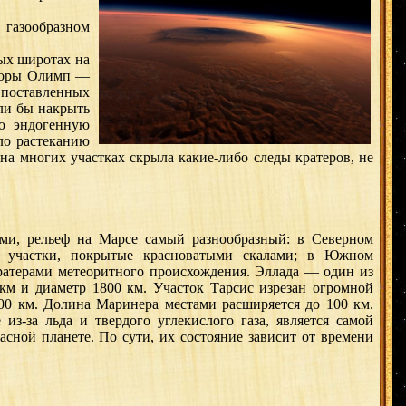
 газообразном
ых широтах на
 горы Олимп —
 поставленных
ли бы накрыть
ую эндогенную
ало растеканию
 на многих участках скрыла какие-либо следы кратеров, не
и, рельеф на Марсе самый разнообразный: в Северном
 участки, покрытые красноватыми скалами; в Южном
кратерами метеоритного происхождения. Эллада — один из
м и диаметр 1800 км. Участок Тарсис изрезан огромной
00 км. Долина Маринера местами расширяется до 100 км.
з-за льда и твердого углекислого газа, является самой
сной планете. По сути, их состояние зависит от времени