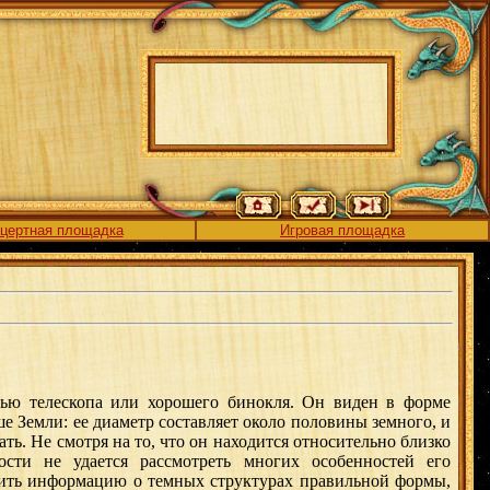
цертная площадка
Игровая площадка
 телескопа или хорошего бинокля. Он виден в форме
е Земли: ее диаметр составляет около половины земного, и
ть. Не смотря на то, что он находится относительно близко
сти не удается рассмотреть многих особенностей его
чить информацию о темных структурах правильной формы,