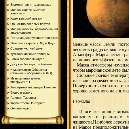
Знаменитые и талантливые
Мир на холсте: мистика
живописи
Храм высокой поэзии
Общество веселых поэтов
Мир на колесах: автомобильная
энциклопедия
Гостиная для путешественников
Женские секреты с Леди Джун
меньше массы Земли, поэто
Создаем уютный дом
десятков градусов выше нул
Кулинарная книга таверны
Атмосфера Марса весьма ра
парникового эффекта, несмо
Лавка гоблина Фингуса
Масса атмосферы изменяется
Досужие беседы с гоблином
чтобы марсианское лето был
Издательство Общества
гоблинов и оборотней (ОГО)
Сильные скачки температу
Музыкальная школа:
на свою разреженность, д
инструменты
Поверхность пустынна и по
Концертная площадка Таверны
хорошо заметного на снимка
Видео в дорогу
Галерея Таверны
Геология
Карта страны Интернет
Онлайн игры
И все же вполне возможн
каньонам и равнинам м
жидкости.Наиболее вероятн
на Марсе предположительно