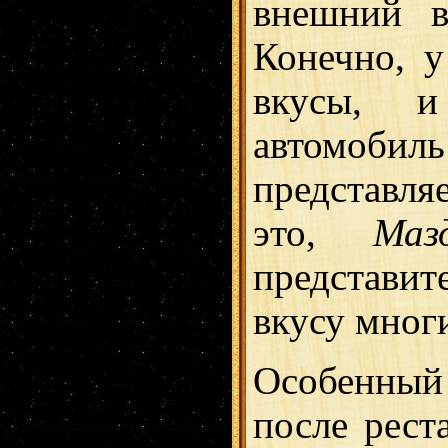
внешний в
Конечно, у
вкусы, и
автомоб
представляе
это,
Ма
представи
вкусу мног
Особенный
после рест