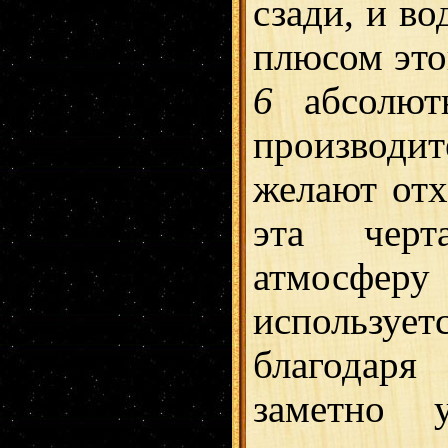
сзади, и во
плюсом это
6
абсолютн
производи
желают отх
эта черт
атмосферу
используе
благодаря
заметно 