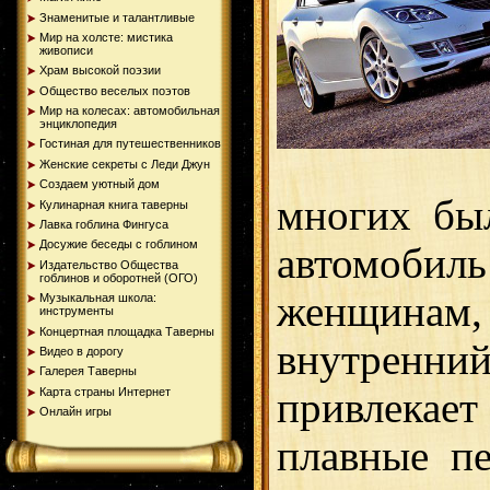
Знаменитые и талантливые
Мир на холсте: мистика
живописи
Храм высокой поэзии
Общество веселых поэтов
Мир на колесах: автомобильная
энциклопедия
Гостиная для путешественников
Женские секреты с Леди Джун
Создаем уютный дом
многих б
Кулинарная книга таверны
Лавка гоблина Фингуса
Досужие беседы с гоблином
автомобил
Издательство Общества
гоблинов и оборотней (ОГО)
женщина
Музыкальная школа:
инструменты
Концертная площадка Таверны
внутрен
Видео в дорогу
Галерея Таверны
Карта страны Интернет
привлекает
Онлайн игры
плавные п