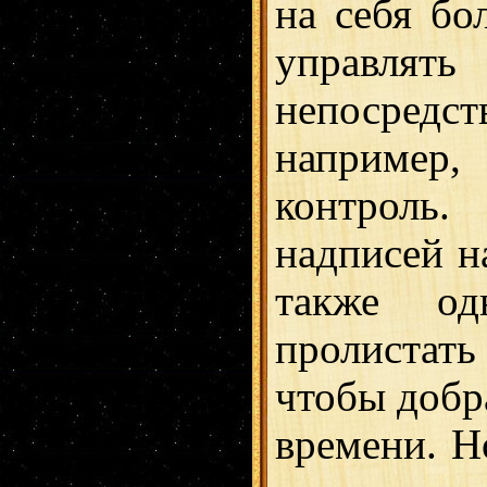
на себя бо
управл
непосред
например
контроль
надписей н
также о
пролистать
чтобы добра
времени. Н