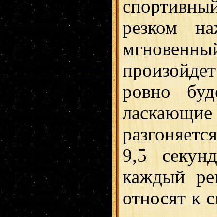
спортивны
резком на
мгновен
произойдет
ровно буд
ласкающие у
разгоняетс
9,5 секун
каждый ре
относят к 