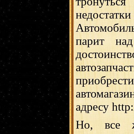
тронутьс
недостатк
Автомобил
парит над
достоинс
автозапча
приобрес
автомагази
адресу http:
Но, все