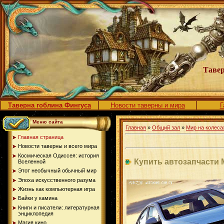
Тавер
Таверна гоблина Фингуса
Новости таверны и мира
Г
Меню сайта
Главная
»
Общий зал
»
Мир на колеса
Главная страница
Новости таверны и всего мира
Космическая Одиссея: история
Купить автозапчасти 
Вселенной
Этот необычный обычный мир
Эпоха искусственного разума
Жизнь как компьютерная игра
Байки у камина
Книги и писатели: литературная
энциклопедия
Магия кино