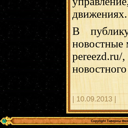
управлен
движениях.
В публику
новостные м
pereezd.ru
новостного
| 10.09.2013 |
Copyright Таверны Фин