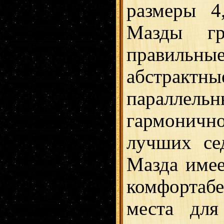
размеры 4
Мазды гр
правиль
абстрак
параллель
гармонич
лучших се
Мазда имее
комфортабе
места для