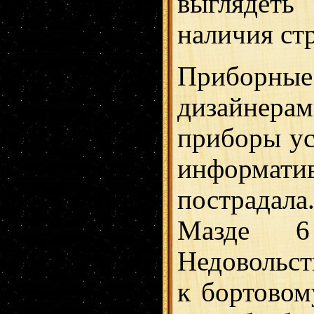
выглядеть
наличия ст
Приборн
дизайнерам
приборы ус
информат
пострадала
Мазде 6
Недовольст
к бортовом