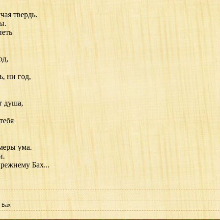
чая твердь.
ы.
петь
од,
ь, ни год,
т душа,
тебя
меры ума.
и.
режнему Бах...
, Бах