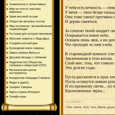
Знаменитые и талантливые
У тебя есть вечность — певу
Мир на холсте: мистика
У меня — твои белые пальц
живописи
Они тоже умеют протяжно 
Храм высокой поэзии
И дерзко смеяться.
Общество веселых поэтов
Мир на колесах: автомобильная
энциклопедия
За спиною твоей опадает св
Гостиная для путешественников
Открывается новое небо.
Женские секреты с Леди Джун
Осязаем лишь звук, а ни ден
Создаем уютный дом
Что проходят во имя хлеба.
Кулинарная книга таверны
Лавка гоблина Фингуса
В старомодной комнате спи
Досужие беседы с гоблином
Заключенная в тело виолы.
Издательство Общества
Спой мне, тень, что томило 
гоблинов и оборотней (ОГО)
Эти долгие годы.
Музыкальная школа:
инструменты
Пусть рассыпятся в прах хи
Концертная площадка Таверны
Пусть останутся ловкие рук
Видео в дорогу
И по-прежнему свечи... по п
Галерея Таверны
Вдохновенные звуки...
Карта страны Интернет
Онлайн игры
| 01.10.2010 |
| Теги: свечи, тело, тень, Виола, душа