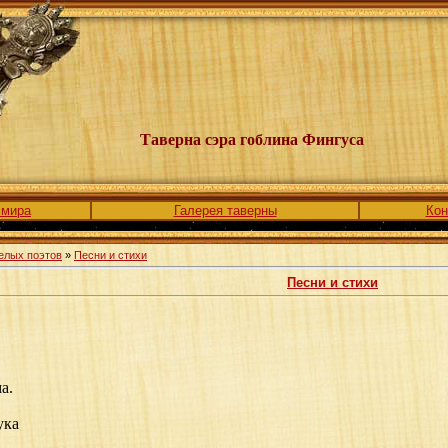
Таверна сэра гоблина Фингуса
 мира
Галерея таверны
Кон
елых поэтов
»
Песни и стихи
Песни и стихи
а.
ука