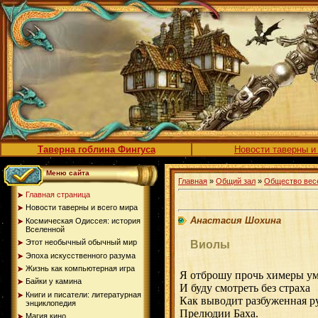
Таверна гоблина Фингуса
Новости таверны и
Меню сайта
Главная
»
Общий зал
»
Общество вес
Главная страница
Новости таверны и всего мира
Анастасия Шохина
Космическая Одиссея: история
Вселенной
Этот необычный обычный мир
Виолы
Эпоха искусственного разума
Жизнь как компьютерная игра
Я отброшу прочь химеры ум
Байки у камина
И буду смотреть без страха
Книги и писатели: литературная
Как выводит разбуженная р
энциклопедия
Прелюдии Баха.
Магия кино