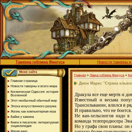
Таверна гоблина Фингуса
Новости таверны и
Меню сайта
Главная
»
Лавка гоблина Фингуса
»
Кн
Главная страница
Джон Маркс "Страна клыков
Новости таверны и всего мира
Космическая Одиссея: история
Дракула все еще мертв и до
Вселенной
Известный и весьма попу
Этот необычный обычный мир
Трансильвании, влился в ря
Эпоха искусственного разума
И правильно, что не боится.
Жизнь как компьютерная игра
Не ван-хельсингов надо в
Байки у камина
команда телепродюсера Эва
Книги и писатели: литературная
Но у графа свои планы: он 
энциклопедия
гораздо более грандиозны и,
Магия кино