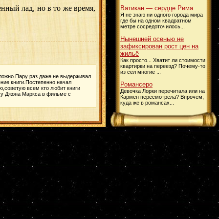
ный лад, но в то же время,
Ватикан — сердце Рима
Я не знаю ни одного города мира
где бы на одном квадратном
метре сосредоточилось...
Нынешней осенью не
зафиксирован рост цен на
жильё
Как просто... Хватит ли стоимости
квартирки на переезд? Почему-то
из сел многие ...
сложно.Пару раз даже не выдерживал
ение книги.Постепенно начал
Романсеро
ею,советую всем кто любит книги
Девочка Лорки перечитала или на
игу Джона Маркса в фильме с
Кармен пересмотрела? Впрочем,
куда же в романсах...