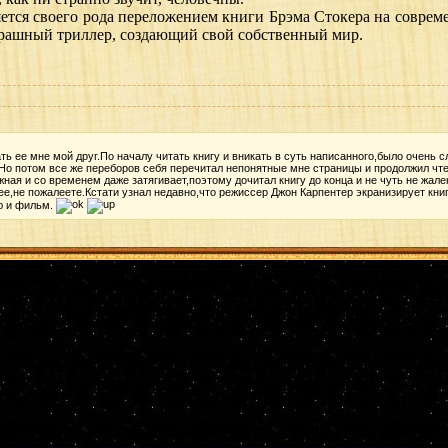
тся своего рода переложением книги Брэма Стокера на современ
трашный триллер, создающий свой собственный мир.
ь ее мне мой друг.По началу читать книгу и вникать в суть написанного,было очень 
.Но потом все же переборов себя перечитал непонятные мне страницы и продолжил чт
ожная и со временем даже затягивает,поэтому дочитал книгу до конца и не чуть не жал
 ее,не пожалеете.Кстати узнал недавно,что режиссер Джон Карпентер экранизирует кн
ю и фильм.