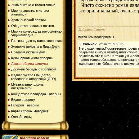
Чисто сюжетно роман являе
Знаменитые и талантливые
это оригинальный, очень с
Мир на холсте: мистика
живописи
Храм высокой поэзии
Общество веселых поэтов
Добавил: Фингус
Мир на колесах: автомобильная
энциклопедия
Всего комментариев:
1
Гостиная для путешественников
1.
Pal4ikov
(26.09.2010 14:17)
Женские секреты с Леди Джун
Неплохая книга.Посоветовал прочитат
закрывал книгу и откладывал чтение
Создаем уютный дом
замечать что книга ни такая уж и сл
Кулинарная книга таверны
такого жанра обязательно прочитать
одноименным.Обязательно посмотр
Лавка гоблина Фингуса
Досужие беседы с гоблином
Издательство Общества
гоблинов и оборотней (ОГО)
Музыкальная школа:
инструменты
Концертная площадка Таверны
Видео в дорогу
Галерея Таверны
Карта страны Интернет
Онлайн игры
Категории раздела