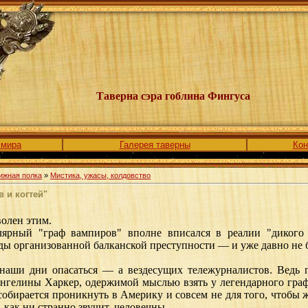
Таверна сэра гоблина Фингуса
 мира
Галерея таверны
Кон
ижная полка
»
Мистика, ужасы, колдовство
 и когтей"
волен этим.
лярный "граф вампиров" вполне вписался в реалии "дикого 
ды организованной балканской преступности — и уже давно не 
 наши дни опасаться — а вездесущих тележурналистов. Ведь 
нгелины Харкер, одержимой мыслью взять у легендарного граф
собирается проникнуть в Америку и совсем не для того, чтобы
 как ни странно звучит, человечны.