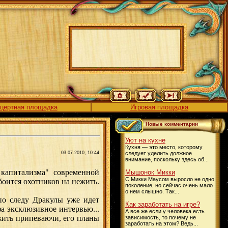
цертная площадка
Игровая площадка
Новые комментарии
Уют на кухне
Кухня — это место, которому
03.07.2010, 10:44
следует уделить должное
внимание, поскольку здесь об...
капитализма" современной
Мышонок Микки
С Микки Маусом выросло не одно
боится охотников на нежить.
поколение, но сейчас очень мало
о нем слышно. Так...
по следу Дракулы уже идет
Как заработать на игре?
а эксклюзивное интервью...
А все же если у человека есть
 жить припеваючи, его планы
зависимость, то почему не
заработать на этом? Ведь...