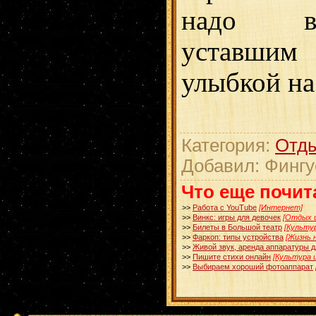
надо в
уставши
улыбкой на
Категория:
Отды
Добавил: Фингу
Что еще почит
>>
Работа с YouTube
[Интернет]
>>
Винкс: игры для девочек
[Отдых и
>>
Билеты в Большой театр
[Культу
>>
Фаркоп: типы устройства
[Жизнь 
>>
Живой звук, аренда аппаратуры 
>>
Пишите стихи онлайн
[Культура 
>>
Выбираем хороший фотоаппарат