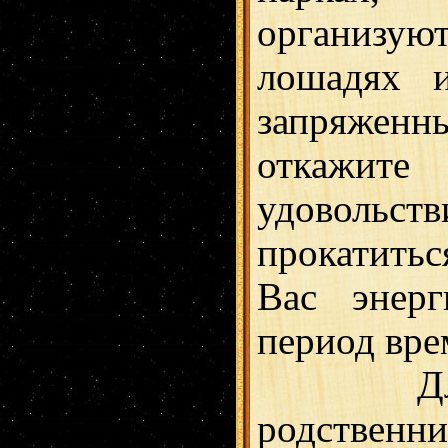
организу
лошадях 
запряж
откажи
удовольс
прокатить
Вас энер
период вре
Для 
родственн