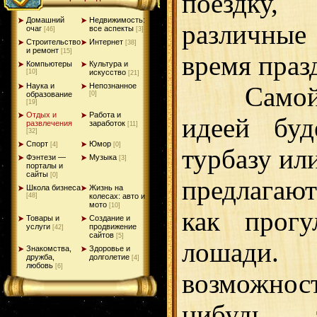
поездк
Домашний
Недвижимость:
различные
очаг
все аспекты
[46]
[3]
Строительство
Интернет
[38]
и ремонт
[15]
время праз
Компьютеры
Культура и
[10]
искусство
[21]
Наука и
Непознанное
Самой з
образование
[0]
[19]
Отдых и
Работа и
идеей буд
развлечения
заработок
[11]
[32]
Спорт
Юмор
[4]
[0]
турбазу ил
Фэнтези —
Музыка
[3]
порталы и
сайты
[0]
предлагаю
Школа бизнеса
Жизнь на
[48]
колесах: авто и
мото
[10]
как прог
Товары и
Создание и
услуги
продвижение
[42]
сайтов
[5]
лошади
Знакомства,
Здоровье и
дружба,
долголетие
[4]
любовь
[6]
возможност
нибудь,