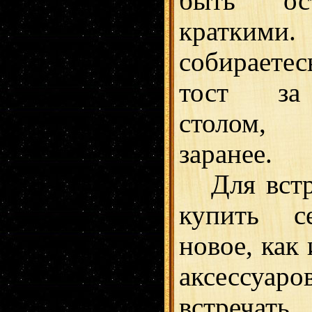
быть ос
кратки
собирает
тост за
столом, 
заранее.
Для встре
купить с
новое, как
аксессуаро
встречат