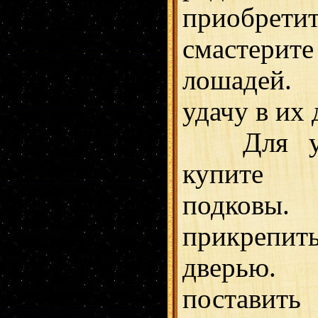
приобр
смастери
лошадей.
удачу в их 
Для укр
купите 
подковы
прикрепи
дверью
постави