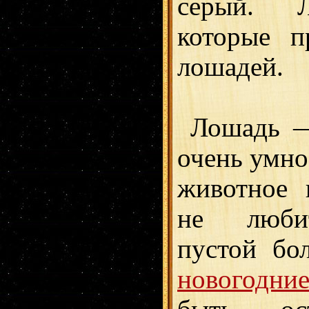
серый. Л
которые п
лошадей.
Лошадь 
очень умно
животное 
не люби
пустой бо
новогодни