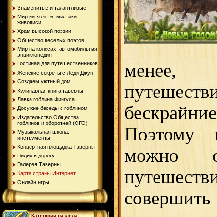
Знаменитые и талантливые
Мир на холсте: мистика
живописи
Храм высокой поэзии
Общество веселых поэтов
Мир на колесах: автомобильная
энциклопедия
менее,
Гостиная для путешественников
Женские секреты с Леди Джун
Создаем уютный дом
путешестви
Кулинарная книга таверны
Лавка гоблина Фингуса
бескрайн
Досужие беседы с гоблином
Издательство Общества
гоблинов и оборотней (ОГО)
Поэтому 
Музыкальная школа:
инструменты
Концертная площадка Таверны
можно о
Видео в дорогу
Галерея Таверны
путеше
Карта страны Интернет
Онлайн игры
соверши
Категории раздела