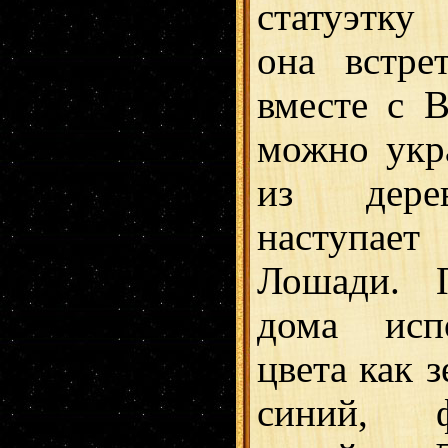
статуэтку
она встре
вместе с 
можно укр
из дерев
наступает
Лошади. 
дома исп
цвета как 
синий, 