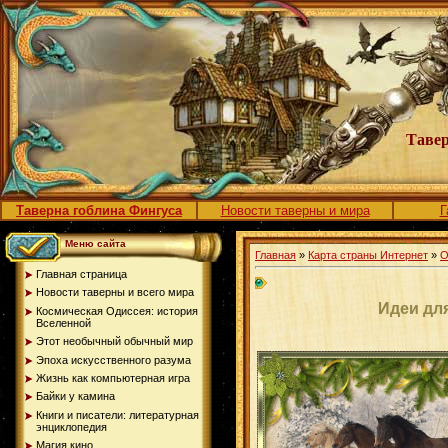
Тавер
Таверна гоблина Фингуса
Новости таверны и мира
Г
Меню сайта
Главная
»
Карта страны Интернет
»
О
Главная страница
Новости таверны и всего мира
Идеи для
Космическая Одиссея: история
Вселенной
Этот необычный обычный мир
Эпоха искусственного разума
Жизнь как компьютерная игра
Байки у камина
Книги и писатели: литературная
энциклопедия
Магия кино