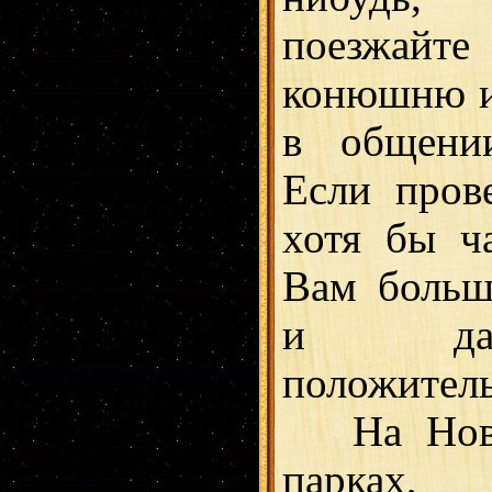
поезжайт
конюшню и
в общени
Если пров
хотя бы ча
Вам больш
и дас
положител
На Новый
парках,