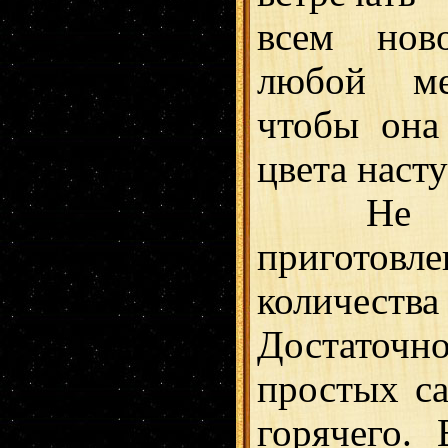
всем нов
любой ме
чтобы она 
цвета наст
Не уто
приготов
количе
Достаточ
простых са
горячего.