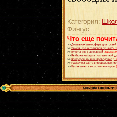
Категория:
Школ
Фингус
Что еще почит
>>
Домашняя атмосфера для гостей 
>>
Зачем нужна тепловая пушка?
[Т
>>
Букеты роз с доставкой
[Знакомс
>>
Рыбалка на карпа поплавочной у
>>
Конференции и их проведение
[Ш
>>
Раскрутка сайта в социальных се
>>
Как вылечить горло ингалятором
Copyright Таверны Фин