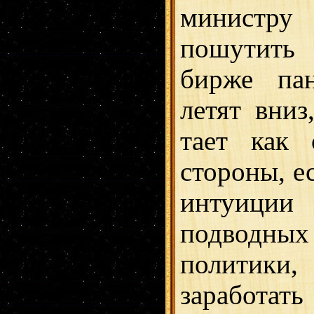
минист
пошутить
бирже пан
летят вниз
тает как 
стороны, е
интуиц
подводных
политик
заработать