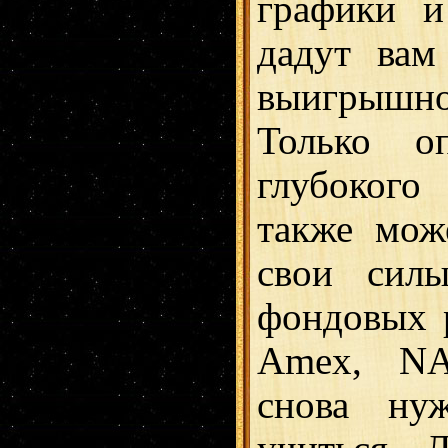
графики 
дадут вам
выигрышн
Только о
глубоког
также мож
свои сил
фондовых 
Amex, N
снова ну