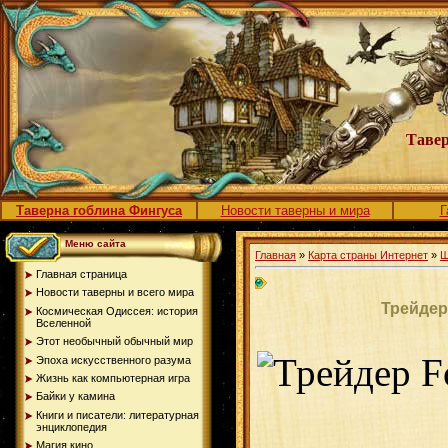
Тавер
Таверна гоблина Фингуса
Новости таверны и мира
Г
Меню сайта
Главная
»
Карта страны Интернет
»
Ш
Главная страница
Новости таверны и всего мира
Трейдер
Космическая Одиссея: история
Вселенной
Этот необычный обычный мир
Эпоха искусственного разума
Жизнь как компьютерная игра
Байки у камина
Книги и писатели: литературная
энциклопедия
Магия кино