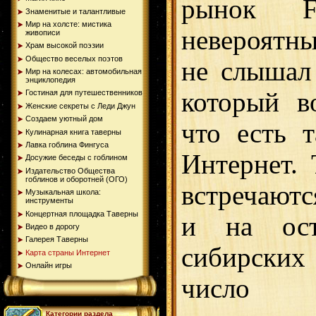
рынок 
Знаменитые и талантливые
Мир на холсте: мистика
невероятн
живописи
Храм высокой поэзии
Общество веселых поэтов
не слышал 
Мир на колесах: автомобильная
энциклопедия
который в
Гостиная для путешественников
Женские секреты с Леди Джун
Создаем уютный дом
что есть т
Кулинарная книга таверны
Лавка гоблина Фингуса
Интернет.
Досужие беседы с гоблином
Издательство Общества
гоблинов и оборотней (ОГО)
встречаются
Музыкальная школа:
инструменты
Концертная площадка Таверны
и на ост
Видео в дорогу
Галерея Таверны
сибирски
Карта страны Интернет
Онлайн игры
число с
Категории раздела