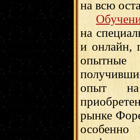
на всю ост
Обучени
на специал
и онлайн, 
опытны
получивш
опыт н
приобрете
рынке Фор
особенно 