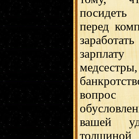
посидеть
перед ком
заработ
зарплату
медсест
банкрот
вопрос
обусловл
вашей уд
толщино