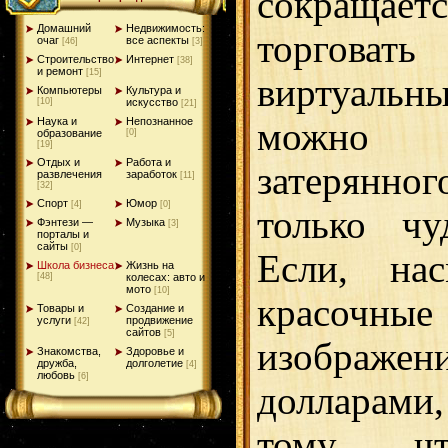
сокращ
Домашний
Недвижимость:
торгова
очаг
все аспекты
[46]
[3]
Строительство
Интернет
[38]
и ремонт
[15]
виртуаль
Компьютеры
Культура и
[10]
искусство
[21]
Наука и
Непознанное
можно 
образование
[0]
[19]
Отдых и
Работа и
затерянно
развлечения
заработок
[11]
[32]
Спорт
Юмор
[4]
[0]
только чу
Фэнтези —
Музыка
[3]
порталы и
сайты
[0]
Если, на
Школа бизнеса
Жизнь на
[48]
колесах: авто и
мото
[10]
красочн
Товары и
Создание и
услуги
продвижение
[42]
сайтов
[5]
изображе
Знакомства,
Здоровье и
дружба,
долголетие
[4]
любовь
[6]
долларам
тому, чт