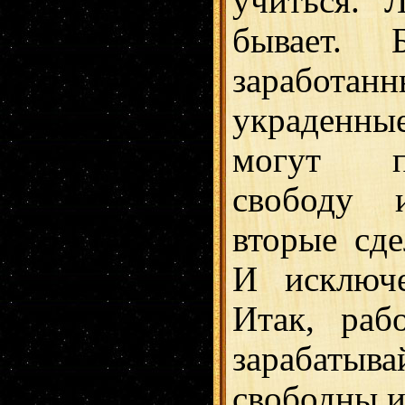
учиться. 
бывает. 
зараб
украденные
могут п
свободу 
вторые сде
И исключе
Итак, рабо
зарабаты
свободны и