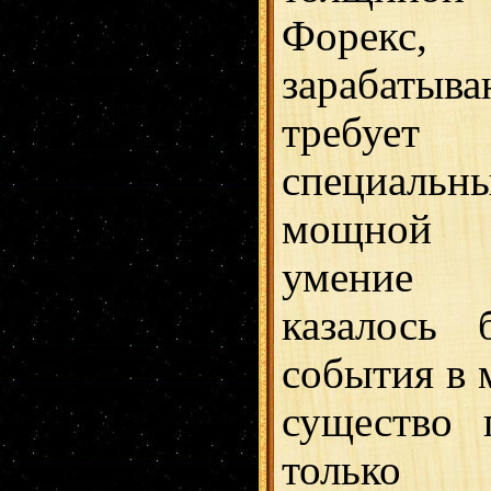
Форекс,
зарабаты
требуе
специальн
мощной 
умение а
казалось 
события в 
существо 
только к