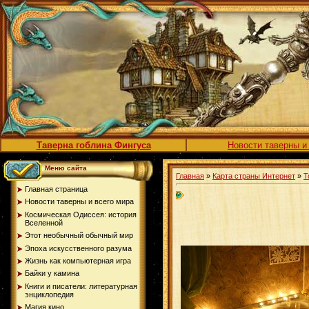
Таверна гоблина Фингуса
Новости таверны и
Меню сайта
Главная
»
Карта страны Интернет
»
Т
Главная страница
Новости таверны и всего мира
Космическая Одиссея: история
Вселенной
Этот необычный обычный мир
Эпоха искусственного разума
Жизнь как компьютерная игра
Байки у камина
Книги и писатели: литературная
энциклопедия
Магия кино