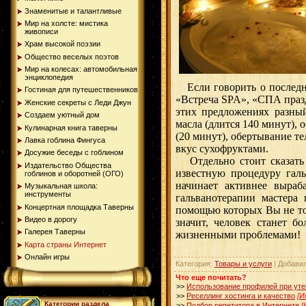
Знаменитые и талантливые
Мир на холсте: мистика
живописи
Храм высокой поэзии
Общество веселых поэтов
Мир на колесах: автомобильная
энциклопедия
Если говорить о последне
Гостиная для путешественников
«Встреча SPA», «СПА празд
Женские секреты с Леди Джун
этих предложениях разны
Создаем уютный дом
масла (длится 140 минут),
Кулинарная книга таверны
(20 минут), обертывание те
Лавка гоблина Фингуса
вкус сухофруктами.
Досужие беседы с гоблином
Отдельно стоит сказать 
Издательство Общества
известную процедуру галь
гоблинов и оборотней (ОГО)
начинает активнее выраб
Музыкальная школа:
инструменты
гальванотерапии мастера 
Концертная площадка Таверны
помощью которых Вы не тол
Видео в дорогу
значит, человек станет 
Галерея Таверны
жизненными проблемами!
Карта страны Интернет
Онлайн игры
Категория:
Товары и услуги
| Добавил
Что еще почитать?
>>
Использование профилей при уте
>>
Реселлинг хостинга и качество
[И
Категории раздела
>>
Подбор репетитора в Интернете
[