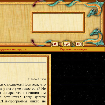
цертная площадка
Игровая площадка
01.09.2016, 15:58
ь с подарком? Боитесь, что
 у него уже такое есть? Не
о испаряются в непонятном
 останется? Тогда дарите
т СПА-программы никто не