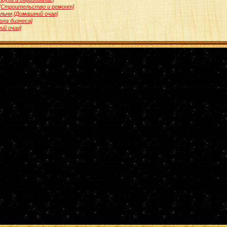
[Строительство и ремонт]
альни
[Домашний очаг]
ола бизнеса]
ий очаг]