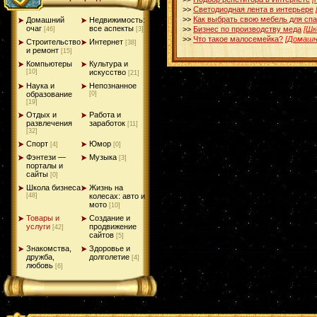
>>
Светодиодная лента в интерьере
>>
Как выбрать свою мебель для сп
Домашний
Недвижимость:
очаг
все аспекты
>>
Бизнес по производству меда
[Шк
[46]
[3]
>>
Что такое малосемейка?
[Домашн
Строительство
Интернет
[38]
и ремонт
[15]
Компьютеры
Культура и
[10]
искусство
[21]
Наука и
Непознанное
образование
[0]
[19]
Отдых и
Работа и
развлечения
заработок
[11]
[32]
Спорт
Юмор
[4]
[0]
Фэнтези —
Музыка
[3]
порталы и
сайты
[0]
Школа бизнеса
Жизнь на
[48]
колесах: авто и
мото
[10]
Товары и
Создание и
услуги
продвижение
[42]
сайтов
[5]
Знакомства,
Здоровье и
дружба,
долголетие
[4]
любовь
[6]