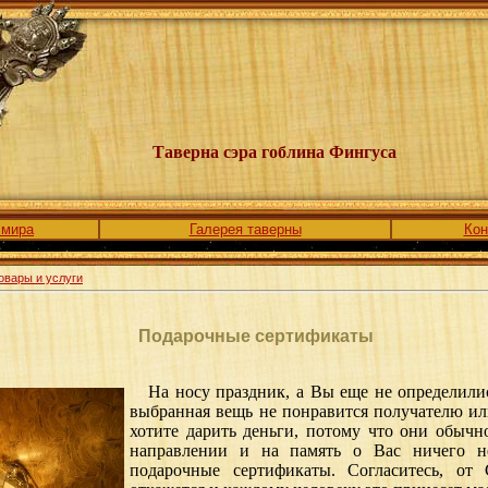
Таверна сэра гоблина Фингуса
 мира
Галерея таверны
Кон
овары и услуги
Подарочные сертификаты
На носу праздник, а Вы еще не определилис
выбранная вещь не понравится получателю или
хотите дарить деньги, потому что они обычн
направлении и на память о Вас ничего не
подарочные сертификаты. Согласитесь, о