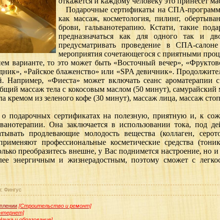
откажется и каждому человеку это принесет ма
Подарочные сертификаты на СПА-программы
как массаж, косметология, пилинг, обертыва
брови, гальванотерапию. Кстати, такие под
предназначаться как для одного так и д
предусматривать проведение в СПА-салоне 
мероприятия сочетающегося с приятными проц
м варианте, то это может быть «Восточный вечер», «Фруктов
ник», «Райское блаженство» или «SPA девичник». Продолжитель
й. Например, «Фиеста» может включать сеанс ароматерапии
 общий массаж тела с кокосовым маслом (50 минут), самурайский
ла кремом из зеленого кофе (30 минут), массаж лица, массаж сто
о подарочных сертификатах на полезную, приятную и, к сож
ванотерапии. Она заключается в использовании тока, под де
атывать продлевающие молодость вещества (коллаген, серот
применяют профессиональные косметические средства (тоники
ько преобразитесь внешне, у Вас поднимется настроение, но и 
более энергичным и жизнерадостным, поэтому сможет с легк
: Фингус
плении
[Строительство и ремонт]
нтернет]
Наука и образование]