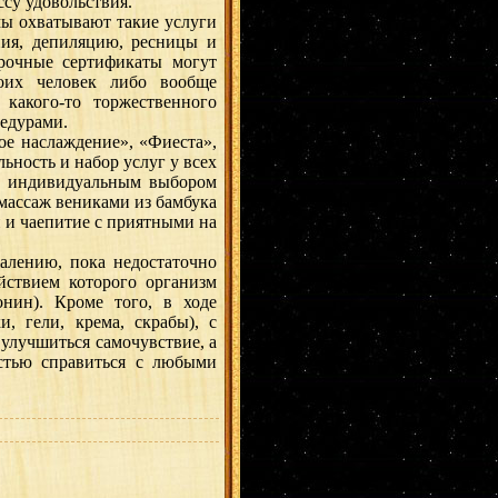
ссу удовольствия.
 охватывают такие услуги
ния, депиляцию, ресницы и
арочные сертификаты могут
воих человек либо вообще
какого-то торжественного
едурами.
ое наслаждение», «Фиеста»,
ность и набор услуг у всех
 с индивидуальным выбором
 массаж вениками из бамбука
п и чаепитие с приятными на
алению, пока недостаточно
йствием которого организм
онин). Кроме того, в ходе
, гели, крема, скрабы), с
улучшиться самочувствие, а
остью справиться с любыми