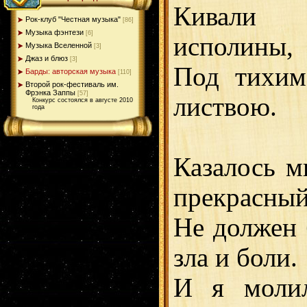
Кивали 
Рок-клуб "Честная музыка"
[86]
Музыка фэнтези
[6]
исполины,
Музыка Вселенной
[3]
Джаз и блюз
[3]
Под тихим
Барды: авторская музыка
[110]
Второй рок-фестиваль им.
Фрэнка Заппы
[57]
листвою.
Конкурс состоялся в августе 2010
года
Казалось м
прекрасны
Не должен 
зла и боли.
И я молил