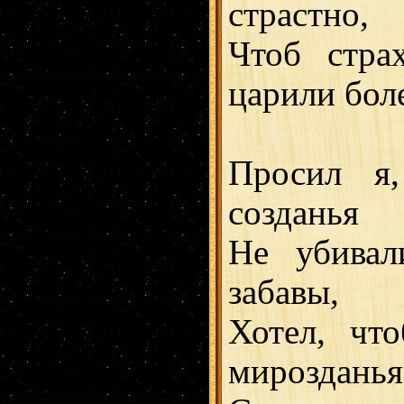
страстно,
Чтоб стра
царили бол
Просил я
созданья
Не убивал
забавы,
Хотел, чт
мирозданья