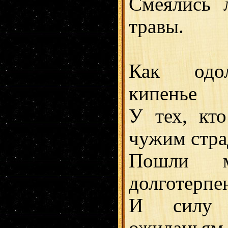
Смеялись 
травы.
Как одол
кипенье
У тех, кт
чужим стра
Пошли м
долготерпе
И силу 
ожиданьям