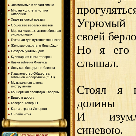
Знаменитые и талантливые
прогулятьс
Мир на холсте: мистика
живописи
Угрюмый 
Храм высокой поэзии
Общество веселых поэтов
Мир на колесах: автомобильная
своей берло
энциклопедия
Гостиная для путешественников
Но я его 
Женские секреты с Леди Джун
Создаем уютный дом
Кулинарная книга таверны
слышал.
Лавка гоблина Фингуса
Досужие беседы с гоблином
Издательство Общества
гоблинов и оборотней (ОГО)
Музыкальная школа:
Стоял я п
инструменты
Концертная площадка Таверны
Видео в дорогу
долины
Галерея Таверны
Карта страны Интернет
И изумл
Онлайн игры
синевою.
Категории раздела