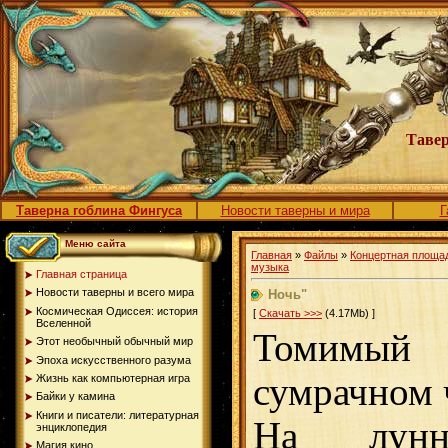
Тавер
Таверна гоблина Фингуса
Новости таверны и мира
Г
Меню сайта
Главная
»
Файлы
»
Концертная площа
музыка
Главная страница
Новости таверны и всего мира
Ночь"
Космическая Одиссея: история
[
Скачать >>>
(4.17Mb) ]
Вселенной
Томимы
Этот необычный обычный мир
Эпоха искусственного разума
сумрачном 
Жизнь как компьютерная игра
Байки у камина
Книги и писатели: литературная
На лун
энциклопедия
Магия кино