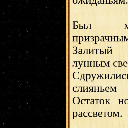
Был м
призрачным
Залитый
лунным све
Сдружили
слияньем
Остаток н
рассветом.