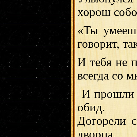
хорош собо
«Ты умееш
говорит, та
И тебя не
всегда со м
И прошли н
обид.
Догорели с
дворца.