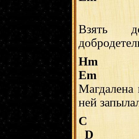
Взять д
добродетел
Hm
Em
Магдалена 
ней запылал
C
D