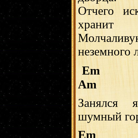
Отчего ис
хранит
Молчали
неземного 
Em
Am
Занялся 
шумный гор
Em