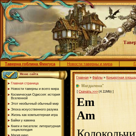
Тавер
Таверна гоблина Фингуса
Новости таверны и мира
Г
Меню сайта
Главная
»
Файлы
»
Концертная площа
Главная страница
Магдалена"
Новости таверны и всего мира
[
Скачать >>>
(4.11Mb) ]
Космическая Одиссея: история
Em
Вселенной
Этот необычный обычный мир
Эпоха искусственного разума
Am
Жизнь как компьютерная игра
Байки у камина
Книги и писатели: литературная
Колокольч
энциклопедия
Магия кино