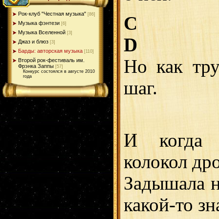
Рок-клуб "Честная музыка"
[86]
C
Музыка фэнтези
[6]
Музыка Вселенной
[3]
D
Джаз и блюз
[3]
Барды: авторская музыка
[110]
Но как тр
Второй рок-фестиваль им.
Фрэнка Заппы
[57]
Конкурс состоялся в августе 2010
года
шаг.
И когда 
колокол дро
Задышала н
какой-то зн