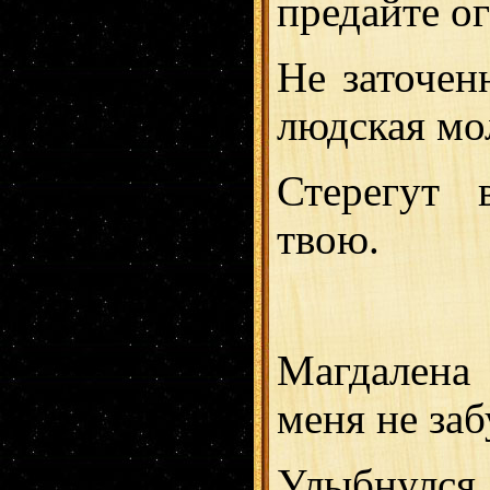
предайте о
Не заточен
людская мо
Стерегут 
твою.
Магдален
меня не заб
Улыбнулся 