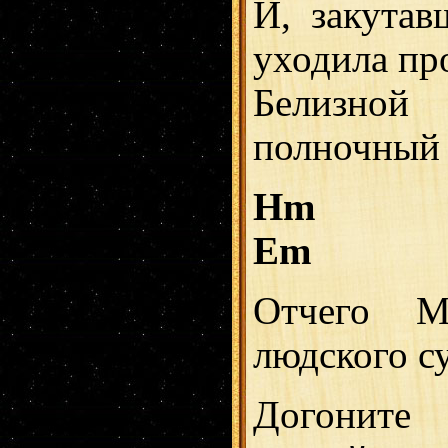
И, закутав
уходила пр
Белизно
полночный 
Hm
Em
Отчего М
людского с
Догоните