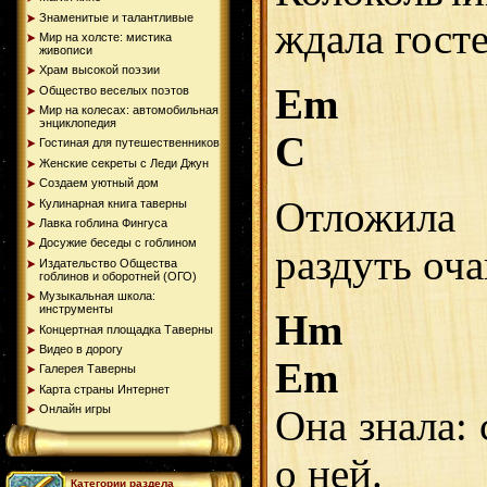
Знаменитые и талантливые
ждала госте
Мир на холсте: мистика
живописи
Храм высокой поэзии
Em
Общество веселых поэтов
Мир на колесах: автомобильная
энциклопедия
C
Гостиная для путешественников
Женские секреты с Леди Джун
Создаем уютный дом
Отложила
Кулинарная книга таверны
Лавка гоблина Фингуса
Досужие беседы с гоблином
раздуть оча
Издательство Общества
гоблинов и оборотней (ОГО)
Музыкальная школа:
инструменты
Hm
Концертная площадка Таверны
Видео в дорогу
Em
Галерея Таверны
Карта страны Интернет
Онлайн игры
Она знала:
о ней.
Категории раздела