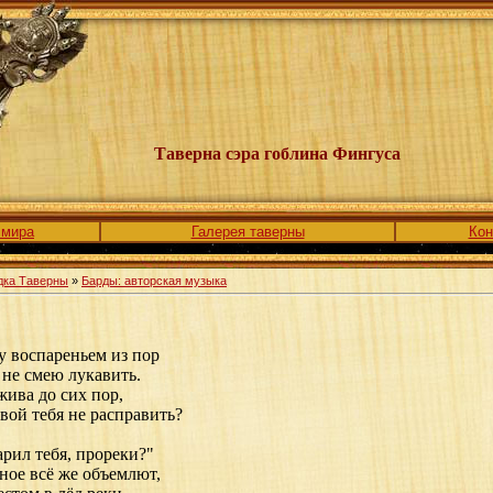
Таверна сэра гоблина Фингуса
 мира
Галерея таверны
Кон
дка Таверны
»
Барды: авторская музыка
 воспареньем из пор
, не смею лукавить.
жива до сих пор,
вой тебя не расправить?
арил тебя, прореки?"
ное всё же объемлют,