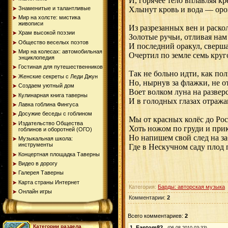
И, горячее тело вплавляя кр
Знаменитые и талантливые
Хлынут кровь и вода — оро
Мир на холсте: мистика
живописи
Из разрезанных вен и раско
Храм высокой поэзии
Золотые ручьи, отливая нам 
Общество веселых поэтов
И последний оракул, сверша
Мир на колесах: автомобильная
Очертил по земле семь круг
энциклопедия
Гостиная для путешественников
Так не больно идти, как полз
Женские секреты с Леди Джун
Но, нырнув за флажки, не от
Создаем уютный дом
Воет волком луна на развер
Кулинарная книга таверны
И в голодных глазах отраж
Лавка гоблина Фингуса
Досужие беседы с гоблином
Мы от красных колёс до Рос
Издательство Общества
Хоть ножом по груди и при
гоблинов и оборотней (ОГО)
Но напишем свой след на з
Музыкальная школа:
инструменты
Где в Нескучном саду плод
Концертная площадка Таверны
Видео в дорогу
Галерея Таверны
Карта страны Интернет
Категория:
Барды: авторская музыка
Онлайн игры
Комментарии:
2
Всего комментариев:
2
Категории раздела
1.
Fantom82
(06.08.2010 03:33)