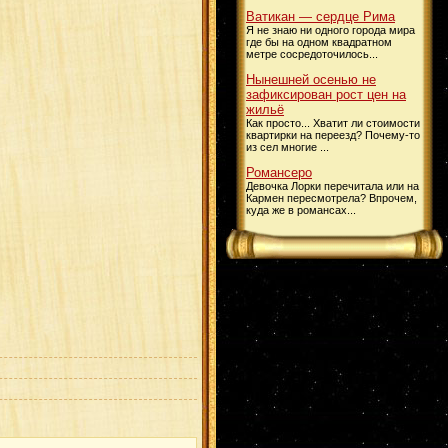
Ватикан — сердце Рима
Я не знаю ни одного города мира
где бы на одном квадратном
метре сосредоточилось...
Нынешней осенью не
зафиксирован рост цен на
жильё
Как просто... Хватит ли стоимости
квартирки на переезд? Почему-то
из сел многие ...
Романсеро
Девочка Лорки перечитала или на
Кармен пересмотрела? Впрочем,
куда же в романсах...