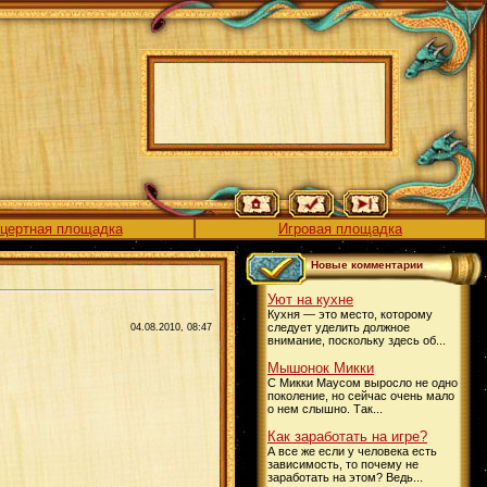
цертная площадка
Игровая площадка
Новые комментарии
Уют на кухне
Кухня — это место, которому
следует уделить должное
04.08.2010, 08:47
внимание, поскольку здесь об...
Мышонок Микки
С Микки Маусом выросло не одно
поколение, но сейчас очень мало
о нем слышно. Так...
Как заработать на игре?
А все же если у человека есть
зависимость, то почему не
заработать на этом? Ведь...