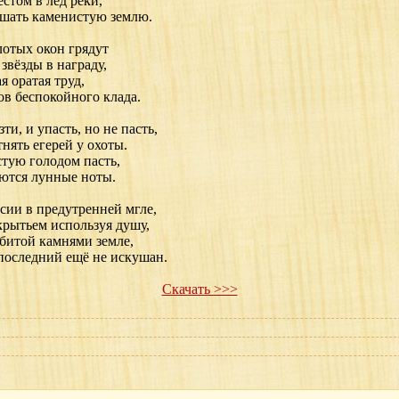
естом в лёд реки,
шать каменистую землю.
лотых окон грядут
звёзды в награду,
я оратая труд,
ов беспокойного клада.
ти, и упасть, но не пасть,
нять егерей у охоты.
стую голодом пасть,
аются лунные ноты.
сии в предутренней мгле,
крытьем используя душу,
абитой камнями земле,
 последний ещё не искушан.
Скачать >>>