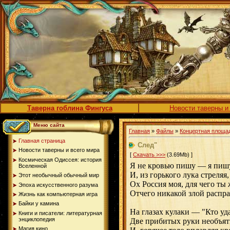
Таверна гоблина Фингуса
Новости таверны и
Меню сайта
Главная
»
Файлы
»
Концертная площа
Главная страница
След"
Новости таверны и всего мира
[
Скачать >>>
(3.69Mb) ]
Космическая Одиссея: история
Я не кровью пишу — я пишу
Вселенной
И, из горького лука стреляя
Этот необычный обычный мир
Ох Россия моя, для чего ты 
Эпоха искусственного разума
Отчего никакой злой распра
Жизнь как компьютерная игра
Байки у камина
На глазах кулаки — "Кто уд
Книги и писатели: литературная
энциклопедия
Две прибитых руки необъят
Магия кино