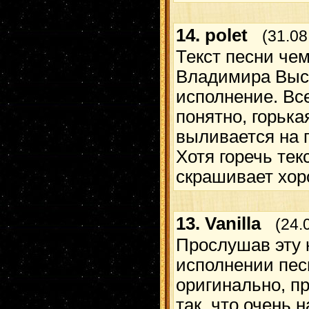
14.
polet
(31.08
Текст песни чем
Владимира Высо
исполнение. Вс
понятно, горька
выливается на 
Хотя горечь тек
скрашивает хор
13.
Vanilla
(24.
Прослушав эту 
исполнении пес
оригинально, п
так, что очень н