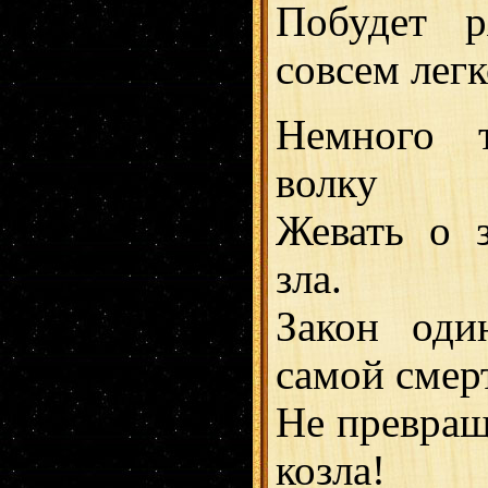
Побудет р
совсем легко
Немного т
волку
Жевать о 
зла.
Закон оди
самой смер
Не превращ
козла!