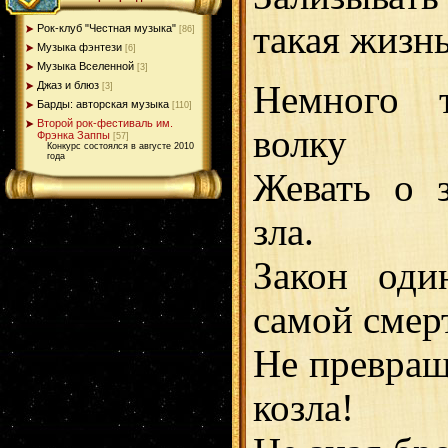
такая жизнь
Рок-клуб "Честная музыка"
[86]
Музыка фэнтези
[6]
Музыка Вселенной
[3]
Немного т
Джаз и блюз
[3]
Барды: авторская музыка
[110]
Второй рок-фестиваль им.
волку
Фрэнка Заппы
[57]
Конкурс состоялся в августе 2010
года
Жевать о 
зла.
Закон оди
самой смер
Не превращ
козла!