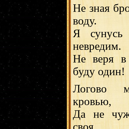
Не зная бр
воду.
Я сунусь
невредим.
Не веря в
буду один!
Логово м
кровью,
Да не чуж
своя.