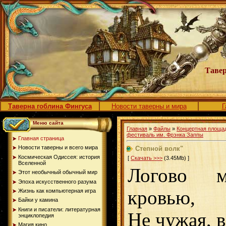
Тавер
Таверна гоблина Фингуса
Новости таверны и мира
Г
Меню сайта
Главная
»
Файлы
»
Концертная площа
фестиваль им. Фрэнка Заппы
Главная страница
Новости таверны и всего мира
Степной волк"
Космическая Одиссея: история
[
Скачать >>>
(3.45Mb) ]
Вселенной
Логово м
Этот необычный обычный мир
Эпоха искусственного разума
кровью,
Жизнь как компьютерная игра
Байки у камина
Книги и писатели: литературная
Не чужая, в
энциклопедия
Магия кино