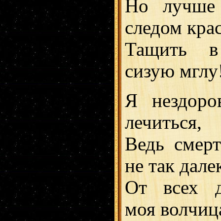
Но лучше 
следом кра
Тащить в
сизую мглу
Я нездоро
лечиться,
Ведь смерт
не так дале
От всех д
моя волчиц