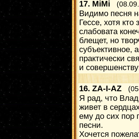
17.
MiMi
(08.09
Видимо песня 
Гессе, хотя кто
слабовата конеч
блещет, но твор
субъективное, 
практически свя
и совершенству
16.
ZA-I-AZ
(05
Я рад, что Вла
живет в сердца
ему до сих пор
песни.
Хочется пожела