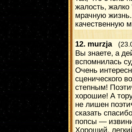
жалость, жалко '
мрачную жизнь.
качественную м
12.
murzja
(23.
Вы знаете, а д
вспомнилась су
Очень интересн
сценического в
степным! Поэти
хорошие! А тору 
не лишен поэти
сказать спасибо
попсы — извини
Хороший, легки