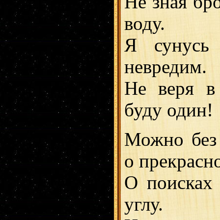
Не зная бр
воду.
Я сунусь
невредим.
Не веря в
буду один!
Можно без 
о прекрасн
О поисках 
углу.