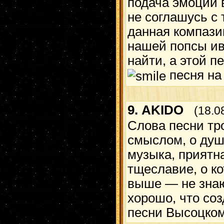
подача эмоций 
не соглашусь с 
данная компази
нашей попсы ив
найти, а этой п
песня на 
9.
AKIDO
(18.0
Слова песни тро
смыслом, о душ
музыка, приятна
тщеславие, о к
выше — не знаю
хорошо, что со
песни Высоцком