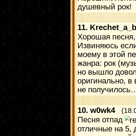
душевный рок!
11.
Krechet_a_
Хорошая песня,
Извиняюсь если 
моему в этой п
жанра: рок (муз
но вышло довол
оригинально, в
не получилось
10.
w0wk4
(18.
Песня отпад
отличные на 5,