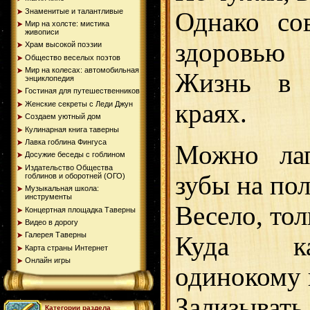
Знаменитые и талантливые
Однако со
Мир на холсте: мистика
живописи
здоровью
Храм высокой поэзии
Общество веселых поэтов
Мир на колесах: автомобильная
Жизнь в 
энциклопедия
Гостиная для путешественников
краях.
Женские секреты с Леди Джун
Создаем уютный дом
Кулинарная книга таверны
Лавка гоблина Фингуса
Можно ла
Досужие беседы с гоблином
Издательство Общества
зубы на пол
гоблинов и оборотней (ОГО)
Музыкальная школа:
инструменты
Весело, то
Концертная площадка Таверны
Видео в дорогу
Галерея Таверны
Куда к
Карта страны Интернет
Онлайн игры
одинокому 
Зализыват
Категории раздела