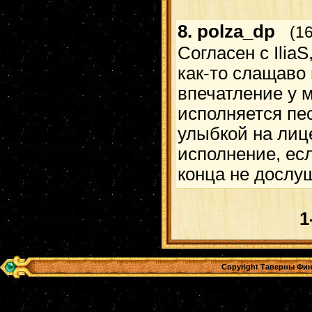
8.
polza_dp
(1
Согласен с IliaS
как-то слащаво
впечатление у м
исполняется пес
улыбкой на лице
исполнение, ес
конца не дослу
1
Copyright Таверны Фин