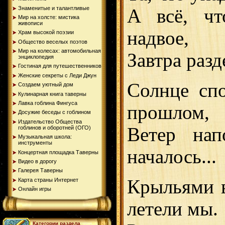
Знаменитые и талантливые
А всё, чт
Мир на холсте: мистика
живописи
надвое,
Храм высокой поэзии
Общество веселых поэтов
Мир на колесах: автомобильная
Завтра разд
энциклопедия
Гостиная для путешественников
Женские секреты с Леди Джун
Солнце сп
Создаем уютный дом
Кулинарная книга таверны
Лавка гоблина Фингуса
прошлом,
Досужие беседы с гоблином
Издательство Общества
Ветер нап
гоблинов и оборотней (ОГО)
Музыкальная школа:
инструменты
началось...
Концертная площадка Таверны
Видео в дорогу
Галерея Таверны
Крыльями в
Карта страны Интернет
Онлайн игры
летели мы.
Категории раздела