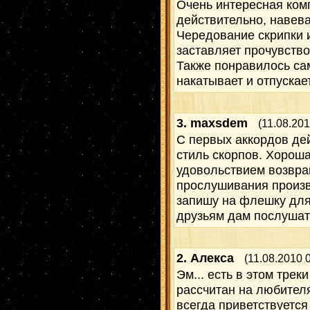
Очень интересная ком
действительно, навев
Чередование скрипки 
заставляет прочувство
Также понравилось са
накатывает и отпускает
3.
maxsdem
(11.08.201
С первых аккордов де
стиль скорпов. Хорош
удовольствием возвр
прослушивания произв
запишу на флешку для
друзьям дам послушат
2.
Алекса
(11.08.2010 
Эм... есть в этом трек
рассчитан на любителя
всегда приветствуетс