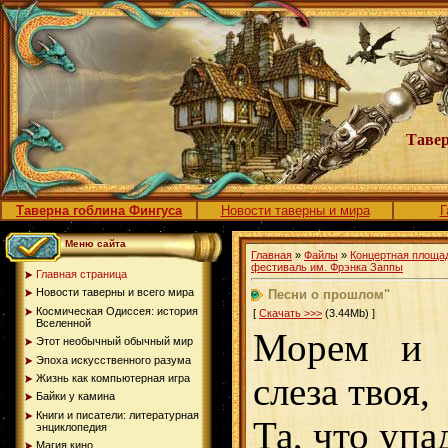
Тавер
Таверна гоблина Фингуса
Новости таверны и мира
Г
Меню сайта
Главная
»
Файлы
»
Концертная площа
фестиваль им. Фрэнка Заппы
Главная страница
Новости таверны и всего мира
Песни о прошлом"
Космическая Одиссея: история
[
Скачать >>>
(3.44Mb) ]
Вселенной
Морем и 
Этот необычный обычный мир
Эпоха искусственного разума
слеза твоя,
Жизнь как компьютерная игра
Байки у камина
Книги и писатели: литературная
Та, что упа
энциклопедия
Магия кино