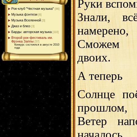
Руки вспом
Рок-клуб "Честная музыка"
[86]
Знали, вс
Музыка фэнтези
[6]
Музыка Вселенной
[3]
намерено,
Джаз и блюз
[3]
Барды: авторская музыка
[110]
Второй рок-фестиваль им.
Сможем р
Фрэнка Заппы
[57]
Конкурс состоялся в августе 2010
года
двоих.
А теперь
Солнце по
прошлом,
Ветер нап
началось...