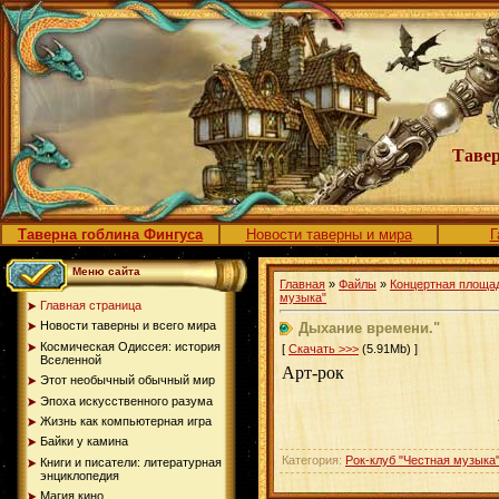
Тавер
Таверна гоблина Фингуса
Новости таверны и мира
Г
Меню сайта
Главная
»
Файлы
»
Концертная площа
музыка"
Главная страница
Новости таверны и всего мира
Дыхание времени."
Космическая Одиссея: история
[
Скачать >>>
(5.91Mb) ]
Вселенной
Арт-рок
Этот необычный обычный мир
Эпоха искусственного разума
Жизнь как компьютерная игра
Байки у камина
Категория:
Рок-клуб "Честная музыка
Книги и писатели: литературная
энциклопедия
Магия кино