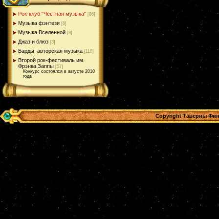
Рок-клуб "Честная музыка"
[86]
Музыка фэнтези
[6]
Музыка Вселенной
[3]
Джаз и блюз
[3]
Барды: авторская музыка
[110]
Второй рок-фестиваль им.
Фрэнка Заппы
[57]
Конкурс состоялся в августе 2010
года
Copyright Таверны Фин