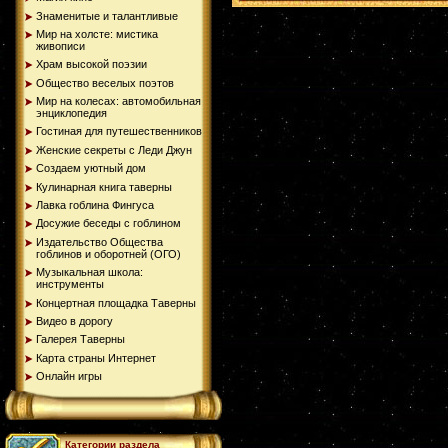
Знаменитые и талантливые
Мир на холсте: мистика
живописи
Храм высокой поэзии
Общество веселых поэтов
Мир на колесах: автомобильная
энциклопедия
Гостиная для путешественников
Женские секреты с Леди Джун
Создаем уютный дом
Кулинарная книга таверны
Лавка гоблина Фингуса
Досужие беседы с гоблином
Издательство Общества
гоблинов и оборотней (ОГО)
Музыкальная школа:
инструменты
Концертная площадка Таверны
Видео в дорогу
Галерея Таверны
Карта страны Интернет
Онлайн игры
Категории раздела