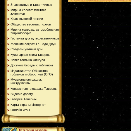
Знаменитые и талантливые
Мир на холсте: мистика
живописи
Храм высокой поэзии
Общество веселых поэтов
Мир на колесах: автомобильная
энциклопедия
Гостиная для путешественников
Женские секреты с Леди Джун
Создаем уютный дом
Кулинарная книга таверны
Лавка гоблина Фингуса
Досужие беседы с гоблином
Издательство Общества
гоблинов и оборотней (ОГО)
Музыкальная школа:
инструменты
Концертная площадка Таверны
Видео в дорогу
Галерея Таверны
Карта страны Интернет
Онлайн игры
Категории раздела