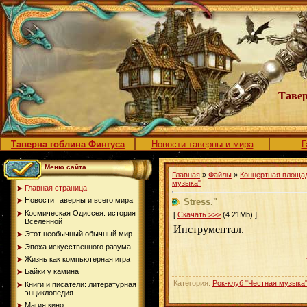
Тавер
Таверна гоблина Фингуса
Новости таверны и мира
Г
Меню сайта
Главная
»
Файлы
»
Концертная площа
музыка"
Главная страница
Новости таверны и всего мира
Stress."
Космическая Одиссея: история
[
Скачать >>>
(4.21Mb) ]
Вселенной
Инструментал.
Этот необычный обычный мир
Эпоха искусственного разума
Жизнь как компьютерная игра
Байки у камина
Категория:
Рок-клуб "Честная музыка
Книги и писатели: литературная
энциклопедия
Магия кино