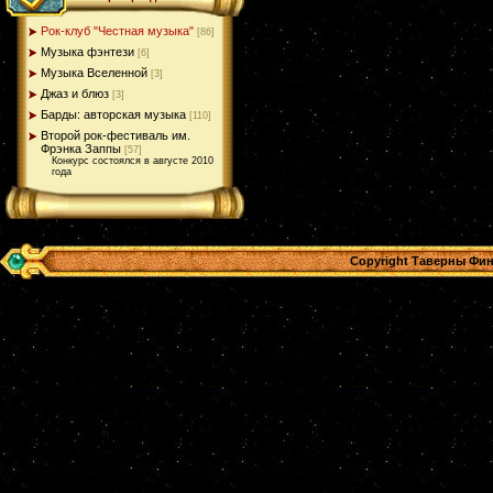
Рок-клуб "Честная музыка"
[86]
Музыка фэнтези
[6]
Музыка Вселенной
[3]
Джаз и блюз
[3]
Барды: авторская музыка
[110]
Второй рок-фестиваль им.
Фрэнка Заппы
[57]
Конкурс состоялся в августе 2010
года
Copyright Таверны Фин