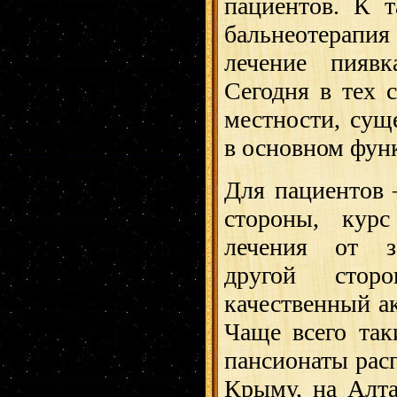
пациентов. К 
бальнеотерапи
лечение пияв
Сегодня в тех 
местности, сущ
в основном фун
Для пациентов 
стороны, курс
лечения от з
другой сто
качественный а
Чаще всего так
пансионаты рас
Крыму, на Алта