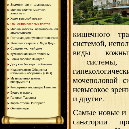
Знаменитые и талантливые
Мир на холсте: мистика
живописи
Храм высокой поэзии
Общество веселых поэтов
Мир на колесах: автомобильная
кишечного тра
энциклопедия
Гостиная для путешественников
системой, непол
Женские секреты с Леди Джун
Создаем уютный дом
виды кожных 
Кулинарная книга таверны
системы, р
Лавка гоблина Фингуса
Досужие беседы с гоблином
гинекологиче
Издательство Общества
гоблинов и оборотней (ОГО)
мочеполовой с
Музыкальная школа:
инструменты
невысокое зрен
Концертная площадка Таверны
Видео в дорогу
и другие.
Галерея Таверны
Карта страны Интернет
Онлайн игры
Самые новые и 
санатории пр