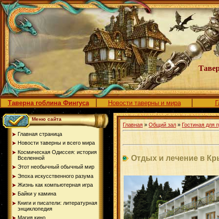
Тавер
Таверна гоблина Фингуса
Новости таверны и мира
Г
Меню сайта
Главная
»
Общий зал
»
Гостиная для 
Главная страница
Новости таверны и всего мира
Космическая Одиссея: история
Отдых и лечение в Кр
Вселенной
Этот необычный обычный мир
Эпоха искусственного разума
Жизнь как компьютерная игра
Байки у камина
Книги и писатели: литературная
энциклопедия
Магия кино