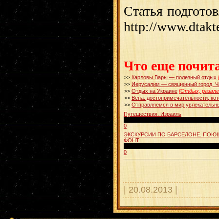
Статья подгото
http://www.dtakt
Что еще почит
>>
Карловы Вары — полезный отдых
>>
Иерусалим — священный город. Ч
>>
Отдых на Украине
[Отдых, развле
>>
Вена: достопримечательности, ко
>>
Отправляемся в мир увлекательн
Путешествия. Израиль
00:54:39
0
ЭКСКУРСИИ ПО БАРСЕЛОНЕ. ПОЮ
ФОНТ...
00:02:51
0
| 20.08.2013 |