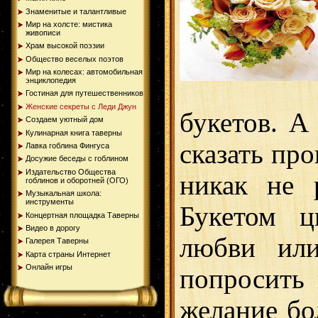
Знаменитые и талантливые
Мир на холсте: мистика
живописи
Храм высокой поэзии
Общество веселых поэтов
Мир на колесах: автомобильная
энциклопедия
Гостиная для путешественников
Женские секреты с Леди Джун
букетов. А
Создаем уютный дом
Кулинарная книга таверны
сказать пр
Лавка гоблина Фингуса
Досужие беседы с гоблином
Издательство Общества
никак не 
гоблинов и оборотней (ОГО)
Музыкальная школа:
инструменты
Букетом ц
Концертная площадка Таверны
Видео в дорогу
любви или
Галерея Таверны
Карта страны Интернет
Онлайн игры
попросить
желание бо