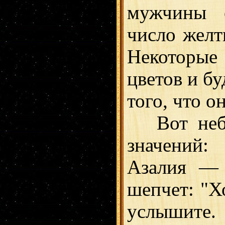
мужчины с
число желт
Некоторые
цветов и бу
того, что о
Вот небол
значений:
Азалия — 
шепчет: "Хо
услышите.