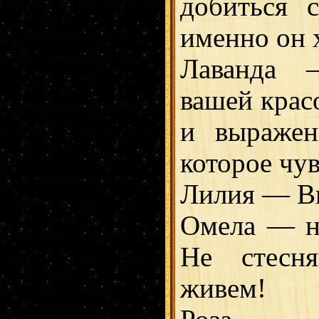
добиться с
именно он 
Лаванда 
вашей крас
и выражен
которое чув
Лилия — Вы
Омела — на
Не стесня
живем!