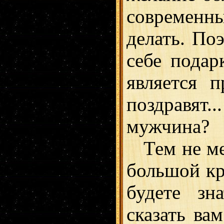
современн
делать. По
себе подар
является п
поздравят
мужчина?
Тем не мен
большой кр
будете зн
сказать ва