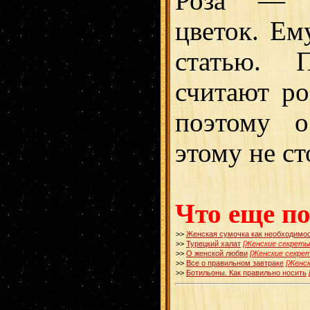
Роза — с
цветок. Ем
статью. 
считают ро
поэтому о
этому не ст
Что еще п
>>
Женская сумочка как необходимо
>>
Турецкий халат
[Женские секреты
>>
О женской любви
[Женские секре
>>
Все о правильном завтраке
[Женск
>>
Ботильоны. Как правильно носить