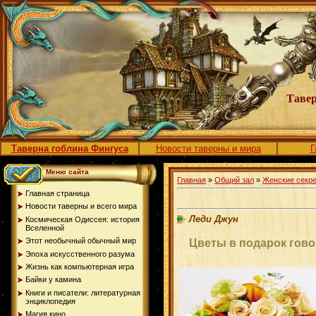
Тавер
Таверна гоблина Фингуса
Новости таверны и мира
Г
Меню сайта
Главная
»
Общий зал
»
Женские секре
Главная страница
Новости таверны и всего мира
Леди Джун
Космическая Одиссея: история
Вселенной
Этот необычный обычный мир
Цветы в подарок говор
Эпоха искусственного разума
Жизнь как компьютерная игра
Байки у камина
Книги и писатели: литературная
энциклопедия
Магия кино