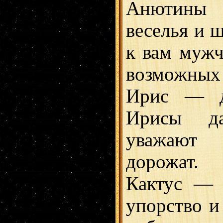
Анютины г
веселья и 
к вам мужч
возможных 
Ирис — др
Ирисы да
уважают
дорожат.
Кактус — (
упорство и