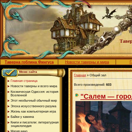
Тавер
Таверна гоблина Фингуса
Новости таверны и мира
Г
Меню сайта
Главная
» Общий зал
Главная страница
Всего произведений:
603
Новости таверны и всего мира
Космическая Одиссея: история
"Салем — горо
Вселенной
Этот необычный обычный мир
Эпоха искусственного разума
Жизнь как компьютерная игра
Байки у камина
Книги и писатели: литературная
энциклопедия
Магия кино