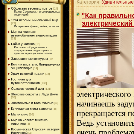
Категория:
Удивительные
Общество веселых поэтов
[24]
Поэты Средиземья и сопредельных
"Как правильн
территорий
Этот необычный обычный мир
электрический
[23]
Интересные факты, тайны, истории
Мир на колесах:
автомобильная энциклопедия
[33]
Байки у камина
[13]
Рассказы о Средиземье и
сопредельных территориях от
путешествующих автостопом.
Завершенные конкурсы
[39]
Книги и писатели: Литературная
энциклопедия
[14]
Храм высокой поэзии
[15]
Гостиная для
путешественников
[138]
Создаем уютный дом
[131]
электрического 
Женские секреты с Леди Джун
[70]
начинаешь заду
Знаменитые и талантливые
[6]
Кулинарная книга таверны
[46]
прекращается по
Магия кино
[16]
Ведь установит
Мир на холсте: мистика
живописи
[4]
Космическая Одиссея: история
очень проблема
Вселенной
[4]