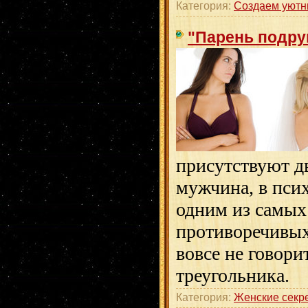
Категория:
Создаем уютн
"Парень подру
присутствуют д
мужчина, в пси
одним из самых
противоречивых
вовсе не говор
треугольника.
Категория:
Женские секр