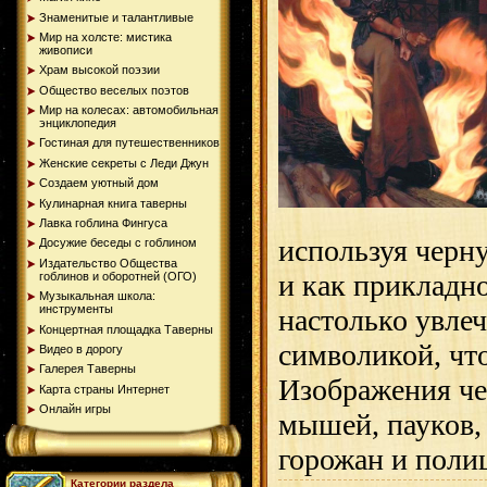
Знаменитые и талантливые
Мир на холсте: мистика
живописи
Храм высокой поэзии
Общество веселых поэтов
Мир на колесах: автомобильная
энциклопедия
Гостиная для путешественников
Женские секреты с Леди Джун
Создаем уютный дом
Кулинарная книга таверны
Лавка гоблина Фингуса
используя черн
Досужие беседы с гоблином
Издательство Общества
и как прикладно
гоблинов и оборотней (ОГО)
Музыкальная школа:
инструменты
настолько увле
Концертная площадка Таверны
символикой, что
Видео в дорогу
Галерея Таверны
Изображения че
Карта страны Интернет
Онлайн игры
мышей, пауков
горожан и поли
Категории раздела