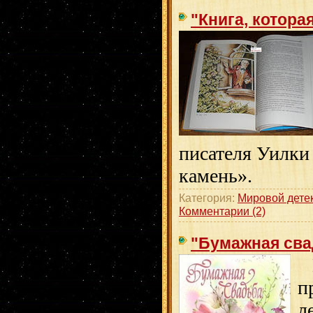
"Книга, котора
писателя Уилки
камень».
Категория:
Мировой дете
Комментарии (2)
"Бумажная сва
Ю
п
л