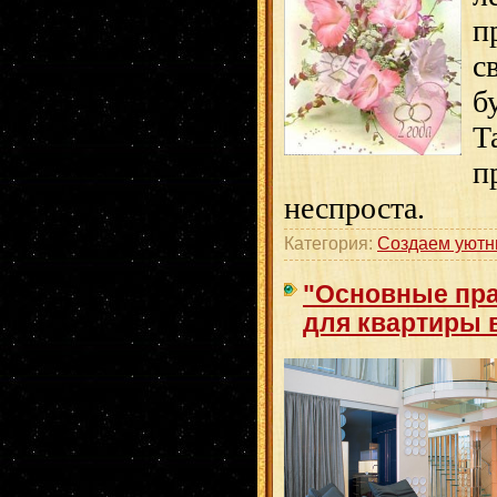
п
с
б
Т
п
неспроста.
Категория:
Создаем уютн
"Основные пр
для квартиры в