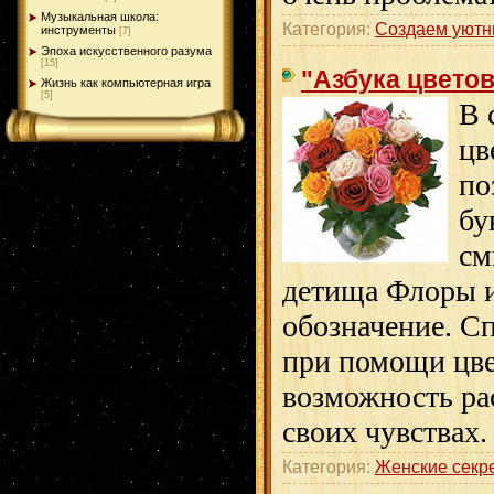
Музыкальная школа:
Категория:
Создаем уютн
инструменты
[7]
Эпоха искусственного разума
[15]
"Азбука цветов
Жизнь как компьютерная игра
[5]
В 
цв
по
бу
см
детища Флоры 
обозначение. С
при помощи цве
возможность ра
своих чувствах.
Категория:
Женские секр