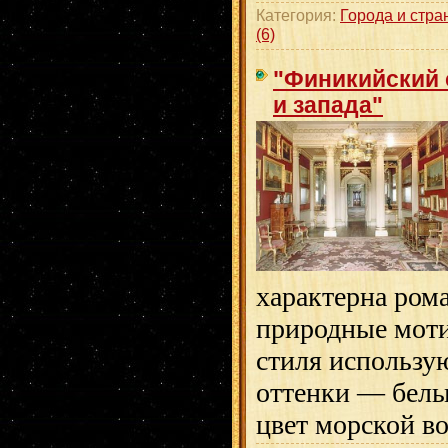
Категория:
Города и стра
(6)
"Финикийский 
и запада"
характерна ром
природные моти
стиля использу
оттенки — белы
цвет морской во