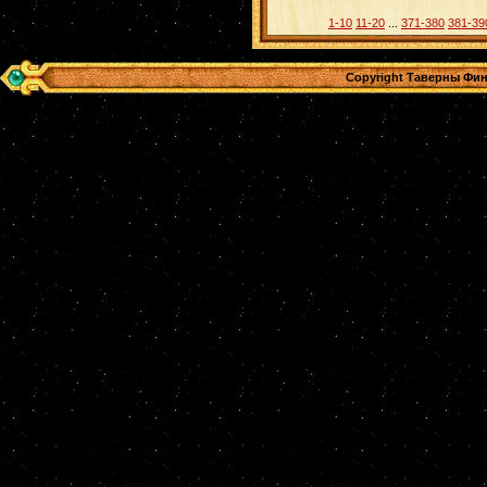
1-10
11-20
...
371-380
381-39
Copyright Таверны Фин