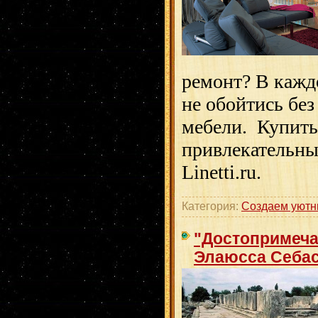
ремонт? В кажд
не обойтись бе
мебели. Купить
привлекательны
Linetti.ru.
Категория:
Создаем уютн
"Достопримеча
Элаюсса Себас