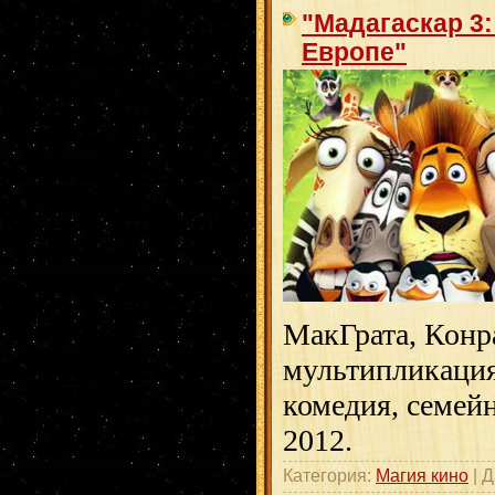
"Мадагаскар 3
Европе"
МакГрата, Конр
мультипликация
комедия, семей
2012.
Категория:
Магия кино
| Д