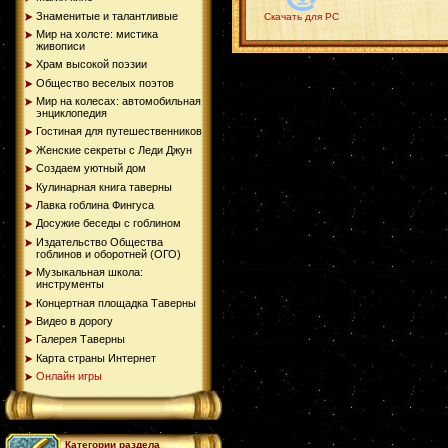
Знаменитые и талантливые
Скачать для PC
Мир на холсте: мистика
живописи
Храм высокой поэзии
Общество веселых поэтов
Мир на колесах: автомобильная
энциклопедия
Гостиная для путешественников
Женские секреты с Леди Джун
Создаем уютный дом
Кулинарная книга таверны
Лавка гоблина Фингуса
Досужие беседы с гоблином
Издательство Общества
гоблинов и оборотней (ОГО)
Музыкальная школа:
инструменты
Концертная площадка Таверны
Видео в дорогу
Галерея Таверны
Карта страны Интернет
Онлайн игры
Категории раздела