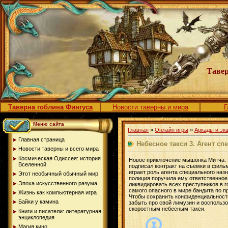
Тавер
Таверна гоблина Фингуса
Новости таверны и мира
Г
Меню сайта
Главная
»
Онлайн игры
»
Аркады и эк
Главная страница
Небесное такси 3. Агент с
Новости таверны и всего мира
Космическая Одиссея: история
Новое приключение мышонка Митча. Н
Вселенной
подписал контракт на съемки в фильм
играет роль агента специального наз
Этот необычный обычный мир
полиция поручила ему ответственное
Эпоха искусственного разума
ликвидировать всех преступников в г
самого опасного в мире бандита по п
Жизнь как компьютерная игра
Чтобы сохранить конфиденциальност
Байки у камина
забыть про свой лимузин и воспольз
скоростным небесным такси.
Книги и писатели: литературная
энциклопедия
Магия кино