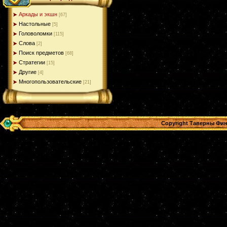
Аркады и экшн
[67]
Настольные
[5]
Головоломки
[115]
Слова
[2]
Поиск предметов
[68]
Стратегии
[15]
Другие
[4]
Многопользовательские
[21]
Copyright Таверны Фин