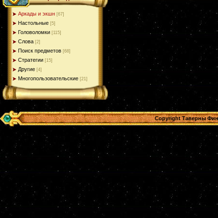
Аркады и экшн
[67]
Настольные
[5]
Головоломки
[115]
Слова
[2]
Поиск предметов
[68]
Стратегии
[15]
Другие
[4]
Многопользовательские
[21]
Copyright Таверны Фин