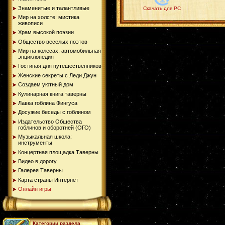
Знаменитые и талантливые
Скачать для PC
Мир на холсте: мистика
живописи
Храм высокой поэзии
Общество веселых поэтов
Мир на колесах: автомобильная
энциклопедия
Гостиная для путешественников
Женские секреты с Леди Джун
Создаем уютный дом
Кулинарная книга таверны
Лавка гоблина Фингуса
Досужие беседы с гоблином
Издательство Общества
гоблинов и оборотней (ОГО)
Музыкальная школа:
инструменты
Концертная площадка Таверны
Видео в дорогу
Галерея Таверны
Карта страны Интернет
Онлайн игры
Категории раздела