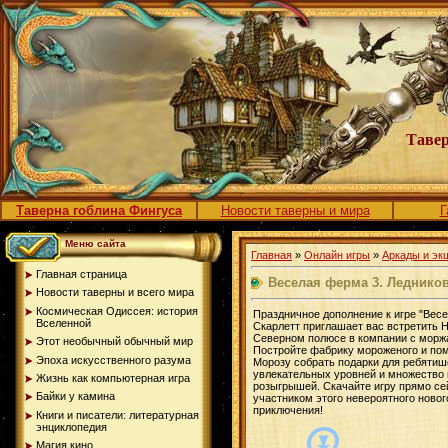
Тавер
Таверна гоблина Фингуса
Новости таверны и мира
Г
Меню сайта
Главная
»
Онлайн игры
»
Аркады и эк
Главная страница
Веселая ферма 3. Леднико
Новости таверны и всего мира
Космическая Одиссея: история
Праздничное дополнение к игре "Весе
Вселенной
Скарлетт приглашает вас встретить Н
Северном полюсе в компании с морж
Этот необычный обычный мир
Постройте фабрику мороженого и по
Эпоха искусственного разума
Морозу собрать подарки для ребятише
увлекательных уровней и множество 
Жизнь как компьютерная игра
розыгрышей. Скачайте игру прямо се
Байки у камина
участником этого невероятного новог
приключения!
Книги и писатели: литературная
энциклопедия
Магия кино