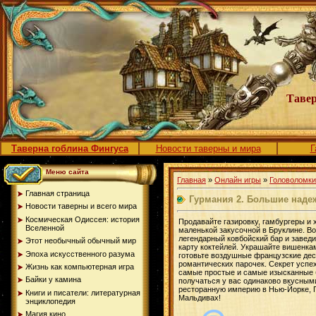
Тавер
Таверна гоблина Фингуса
Новости таверны и мира
Г
Меню сайта
Главная
»
Онлайн игры
»
Головоломки
Главная страница
Гурмания 2. Большие над
Новости таверны и всего мира
Космическая Одиссея: история
Продавайте газировку, гамбургеры и х
Вселенной
маленькой закусочной в Бруклине. В
легендарный ковбойский бар и заве
Этот необычный обычный мир
карту коктейлей. Украшайте вишенка
Эпоха искусственного разума
готовьте воздушные французские де
романтических парочек. Секрет успех
Жизнь как компьютерная игра
самые простые и самые изысканные
Байки у камина
получаться у вас одинаково вкусным
ресторанную империю в Нью-Йорке, 
Книги и писатели: литературная
Мальдивах!
энциклопедия
Магия кино