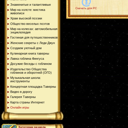
Знаменитые и талантливые
Скачать для PC
Мир на холсте: мистика
живописи
Храм высокой поэзии
Общество веселых поэтов
Мир на колесах: автомобильная
энциклопедия
Гостиная для путешественников
Женские секреты с Леди Джун
Создаем уютный дом
Кулинарная книга таверны
Лавка гоблина Фингуса
Досужие беседы с гоблином
Издательство Общества
гоблинов и оборотней (ОГО)
Музыкальная школа:
инструменты
Концертная площадка Таверны
Видео в дорогу
Галерея Таверны
Карта страны Интернет
Онлайн игры
Категории раздела