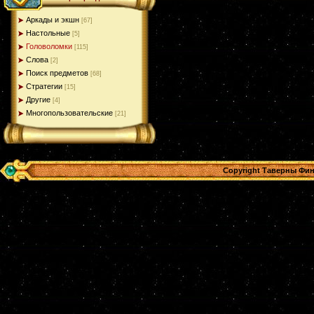
Аркады и экшн
[67]
Настольные
[5]
Головоломки
[115]
Слова
[2]
Поиск предметов
[68]
Стратегии
[15]
Другие
[4]
Многопользовательские
[21]
Copyright Таверны Фин