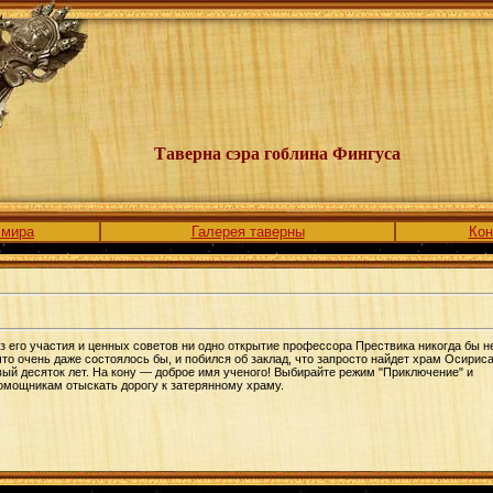
Таверна сэра гоблина Фингуса
 мира
Галерея таверны
Кон
 его участия и ценных советов ни одно открытие профессора Прествика никогда бы н
что очень даже состоялось бы, и побился об заклад, что запросто найдет храм Осириса
вый десяток лет. На кону — доброе имя ученого! Выбирайте режим "Приключение" и
омощникам отыскать дорогу к затерянному храму.