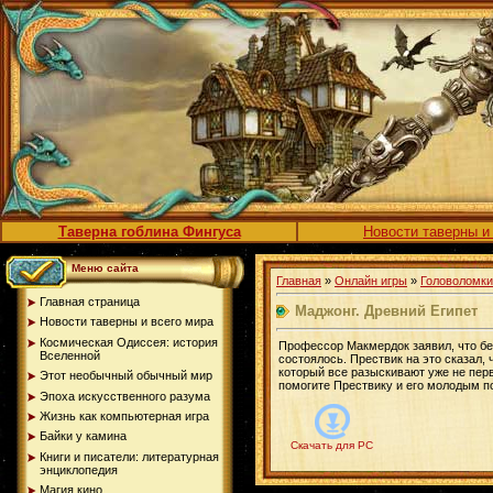
Таверна гоблина Фингуса
Новости таверны и
Меню сайта
Главная
»
Онлайн игры
»
Головоломки
Главная страница
Маджонг. Древний Египет
Новости таверны и всего мира
Космическая Одиссея: история
Профессор Макмердок заявил, что без
Вселенной
состоялось. Прествик на это сказал, 
который все разыскивают уже не пер
Этот необычный обычный мир
помогите Прествику и его молодым п
Эпоха искусственного разума
Жизнь как компьютерная игра
Байки у камина
Скачать для PC
Книги и писатели: литературная
энциклопедия
Магия кино