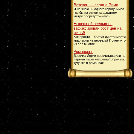
Ватикан — сердце Рима
Я не знаю ни одного города мира
где бы на одном квадратном
метре сосредоточилось...
Нынешней осенью не
зафиксирован рост цен на
жильё
Как просто... Хватит ли стоимости
квартирки на переезд? Почему-то
из сел многие ...
Романсеро
Девочка Лорки перечитала или на
Кармен пересмотрела? Впрочем,
куда же в романсах...