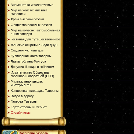
Знаменитые и талантливые
Мир на холсте: мистика
живописи
Храм высокой поэзии
Общество веселых поэтов
Мир на колесах: автомобильная
энциклопедия
Гостиная для путешественников
Женские секреты с Леди Джун
Создаем уютный дом
Кулинарная книга таверны
Лавка гоблина Фингуса
Досужие беседы с гоблином
Издательство Общества
гоблинов и оборотней (ОГО)
Музыкальная школа:
инструменты
Концертная площадка Таверны
Видео в дорогу
Галерея Таверны
Карта страны Интернет
Онлайн игры
Категории раздела