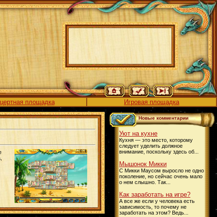
цертная площадка
Игровая площадка
Новые комментарии
Уют на кухне
Кухня — это место, которому
следует уделить должное
внимание, поскольку здесь об...
е
,
Мышонок Микки
С Микки Маусом выросло не одно
поколение, но сейчас очень мало
о нем слышно. Так...
Как заработать на игре?
А все же если у человека есть
зависимость, то почему не
заработать на этом? Ведь...