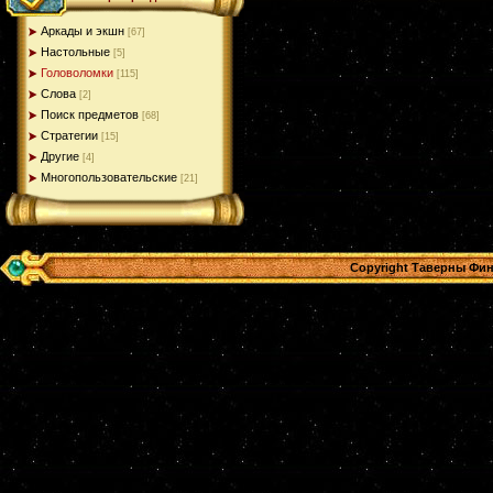
Аркады и экшн
[67]
Настольные
[5]
Головоломки
[115]
Слова
[2]
Поиск предметов
[68]
Стратегии
[15]
Другие
[4]
Многопользовательские
[21]
Copyright Таверны Фин