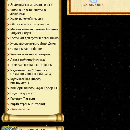
Знаменитые и талантливые
Скачать для PC
Мир на холсте: мистика
живописи
Храм высокой поэзии
Общество веселых поэтов
Мир на колесах: автомобильная
энциклопедия
Гостиная для путешественников
Женские секреты с Леди Джун
Создаем уютный дом
Кулинарная книга таверны
Лавка гоблина Фингуса
Досужие беседы с гоблином
Издательство Общества
гоблинов и оборотней (ОГО)
Музыкальная школа:
инструменты
Концертная площадка Таверны
Видео в дорогу
Галерея Таверны
Карта страны Интернет
Онлайн игры
Категории раздела