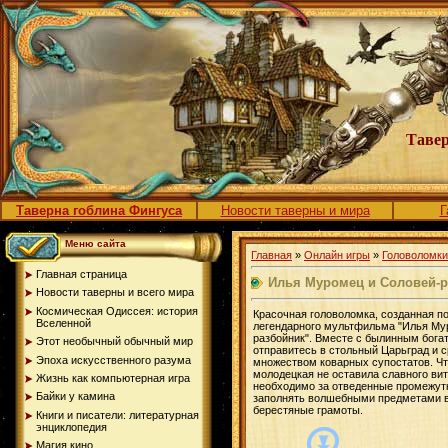
Тавер
Таверна гоблина Фингуса
Новости таверны и мира
Г
Меню сайта
Главная
»
Онлайн игры
»
Головоломки
Главная страница
Илья Муромец и Соловей-р
Новости таверны и всего мира
Космическая Одиссея: история
Красочная головоломка, созданная п
Вселенной
легендарного мультфильма "Илья Му
разбойник". Вместе с былинным бог
Этот необычный обычный мир
отправитесь в стольный Царьград и с
Эпоха искусственного разума
множеством коварных супостатов. Ч
молодецкая не оставила славного вит
Жизнь как компьютерная игра
необходимо за отведенные промежут
Байки у камина
заполнять волшебными предметами
берестяные грамоты.
Книги и писатели: литературная
энциклопедия
Магия кино