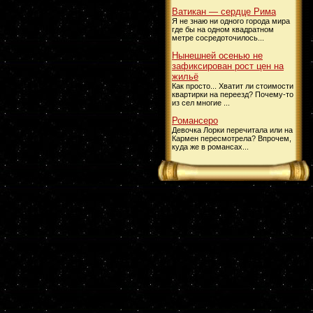
Ватикан — сердце Рима
Я не знаю ни одного города мира
где бы на одном квадратном
метре сосредоточилось...
Нынешней осенью не
зафиксирован рост цен на
жильё
Как просто... Хватит ли стоимости
квартирки на переезд? Почему-то
из сел многие ...
Романсеро
Девочка Лорки перечитала или на
Кармен пересмотрела? Впрочем,
куда же в романсах...