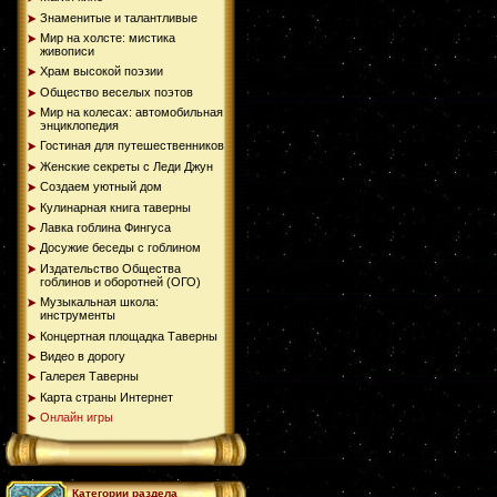
Знаменитые и талантливые
Мир на холсте: мистика
живописи
Храм высокой поэзии
Общество веселых поэтов
Мир на колесах: автомобильная
энциклопедия
Гостиная для путешественников
Женские секреты с Леди Джун
Создаем уютный дом
Кулинарная книга таверны
Лавка гоблина Фингуса
Досужие беседы с гоблином
Издательство Общества
гоблинов и оборотней (ОГО)
Музыкальная школа:
инструменты
Концертная площадка Таверны
Видео в дорогу
Галерея Таверны
Карта страны Интернет
Онлайн игры
Категории раздела