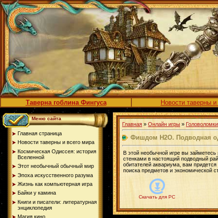
Таверна гоблина Фингуса
Новости таверны и
Меню сайта
Главная
»
Онлайн игры
»
Головоломки
Главная страница
Фишдом H2O. Подводная о
Новости таверны и всего мира
Космическая Одиссея: история
В этой необычной игре вы займетесь
Вселенной
стенками в настоящий подводный рай
обитателей аквариума, вам придется 
Этот необычный обычный мир
поиска предметов и экономической ст
Эпоха искусственного разума
Жизнь как компьютерная игра
Байки у камина
Скачать для PC
Книги и писатели: литературная
энциклопедия
Магия кино