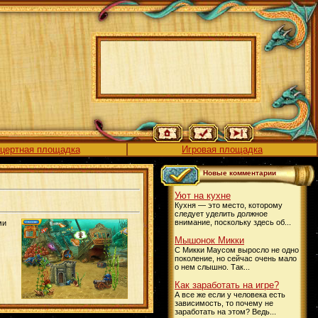
цертная площадка
Игровая площадка
Новые комментарии
Уют на кухне
Кухня — это место, которому
следует уделить должное
внимание, поскольку здесь об...
ми
Мышонок Микки
С Микки Маусом выросло не одно
поколение, но сейчас очень мало
о нем слышно. Так...
Как заработать на игре?
А все же если у человека есть
зависимость, то почему не
заработать на этом? Ведь...