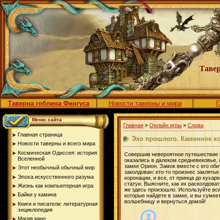
Тавер
Таверна гоблина Фингуса
Новости таверны и мира
Г
Меню сайта
Главная
»
Онлайн игры
»
Слова
Главная страница
Эхо прошлого. Каменное к
Новости таверны и всего мира
Космическая Одиссея: история
Совершив невероятное путешествие 
Вселенной
оказались в далеком средневековье,
замке Орион. Замок вместе с его об
Этот необычный обычный мир
заколдован: кто-то произнес заклятье
Эпоха искусственного разума
коронации, и все, от принца до кухар
статуи. Выясните, как их расколдовать
Жизнь как компьютерная игра
же здесь произошло. Используйте все
Байки у камина
которые найдете в замке, и вы сумее
волшебницу и вернуться домой!
Книги и писатели: литературная
энциклопедия
Магия кино