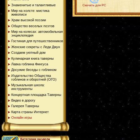
Знаменитые и талантливые
Скачать для PC
Мир на холсте: мистика
живописи
Храм высокой поэзии
Общество веселых поэтов
Мир на колесах: автомобильная
энциклопедия
Гостиная для путешественников
Женские секреты с Леди Джун
Создаем уютный дом
Кулинарная книга таверны
Лавка гоблина Фингуса
Досужие беседы с гоблином
Издательство Общества
гоблинов и оборотней (ОГО)
Музыкальная школа:
инструменты
Концертная площадка Таверны
Видео в дорогу
Галерея Таверны
Карта страны Интернет
Онлайн игры
Категории раздела