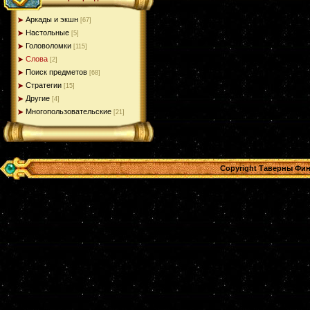
Аркады и экшн
[67]
Настольные
[5]
Головоломки
[115]
Слова
[2]
Поиск предметов
[68]
Стратегии
[15]
Другие
[4]
Многопользовательские
[21]
Copyright Таверны Фин