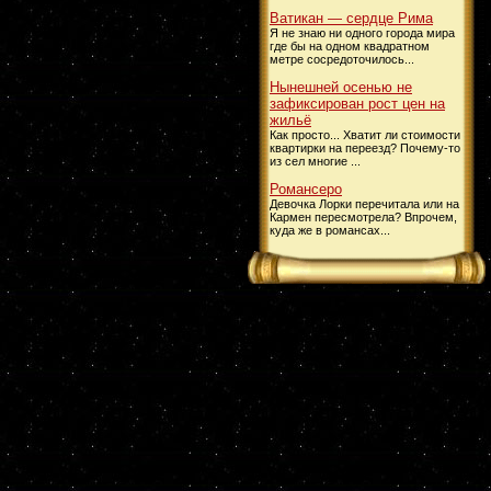
Ватикан — сердце Рима
Я не знаю ни одного города мира
где бы на одном квадратном
метре сосредоточилось...
Нынешней осенью не
зафиксирован рост цен на
жильё
Как просто... Хватит ли стоимости
квартирки на переезд? Почему-то
из сел многие ...
Романсеро
Девочка Лорки перечитала или на
Кармен пересмотрела? Впрочем,
куда же в романсах...