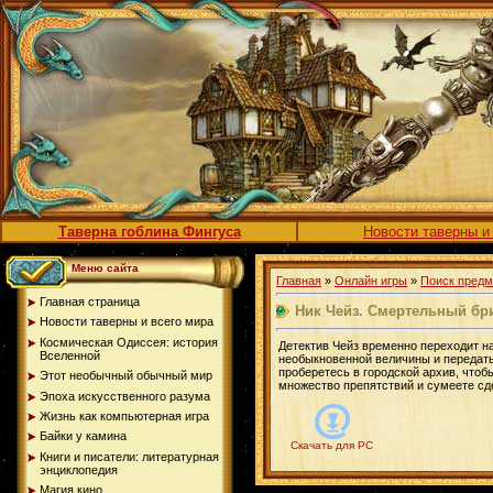
Таверна гоблина Фингуса
Новости таверны и
Меню сайта
Главная
»
Онлайн игры
»
Поиск предм
Главная страница
Ник Чейз. Смертельный бр
Новости таверны и всего мира
Космическая Одиссея: история
Детектив Чейз временно переходит н
Вселенной
необыкновенной величины и передать
проберетесь в городской архив, чтоб
Этот необычный обычный мир
множество препятствий и сумеете сде
Эпоха искусственного разума
Жизнь как компьютерная игра
Байки у камина
Скачать для PC
Книги и писатели: литературная
энциклопедия
Магия кино