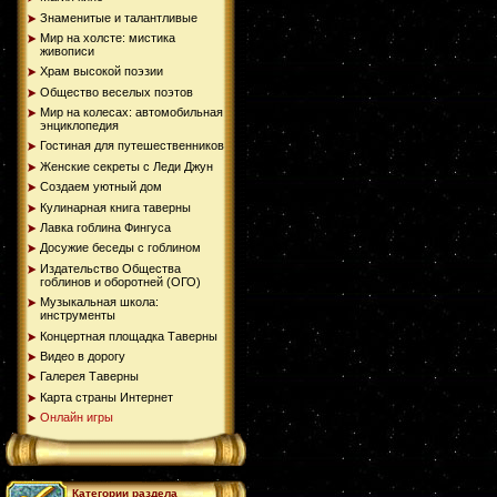
Знаменитые и талантливые
Мир на холсте: мистика
живописи
Храм высокой поэзии
Общество веселых поэтов
Мир на колесах: автомобильная
энциклопедия
Гостиная для путешественников
Женские секреты с Леди Джун
Создаем уютный дом
Кулинарная книга таверны
Лавка гоблина Фингуса
Досужие беседы с гоблином
Издательство Общества
гоблинов и оборотней (ОГО)
Музыкальная школа:
инструменты
Концертная площадка Таверны
Видео в дорогу
Галерея Таверны
Карта страны Интернет
Онлайн игры
Категории раздела