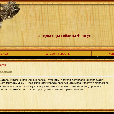
Таверна сэра гоблина Фингуса
 мира
Галерея таверны
Кон
етов
иллиант
а сторону плохих парней. Он должен стащить из музея легендарный бриллиант
 его мистеру Иксу — безымянному королю преступного мира. Вместе с Чейзом вы
ы скопировать чертежи музея, перехитрите охранную сигнализацию, преодолеете
лать так, чтобы настоящие преступники попали в руки полиции.