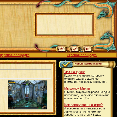
цертная площадка
Игровая площадка
Новые комментарии
Уют на кухне
Кухня — это место, которому
следует уделить должное
внимание, поскольку здесь об...
Мышонок Микки
С Микки Маусом выросло не одно
поколение, но сейчас очень мало
о нем слышно. Так...
Как заработать на игре?
А все же если у человека есть
зависимость, то почему не
заработать на этом? Ведь...