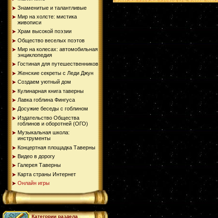
Знаменитые и талантливые
Мир на холсте: мистика
живописи
Храм высокой поэзии
Общество веселых поэтов
Мир на колесах: автомобильная
энциклопедия
Гостиная для путешественников
Женские секреты с Леди Джун
Создаем уютный дом
Кулинарная книга таверны
Лавка гоблина Фингуса
Досужие беседы с гоблином
Издательство Общества
гоблинов и оборотней (ОГО)
Музыкальная школа:
инструменты
Концертная площадка Таверны
Видео в дорогу
Галерея Таверны
Карта страны Интернет
Онлайн игры
Категории раздела