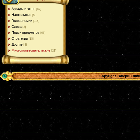
Аркады и экшн
[67]
Настольные
[5]
Головоломки
[115]
Слова
[2]
Поиск предметов
[68]
Стратегии
[15]
Другие
[4]
Многопользовательские
[21]
Copyright Таверны Фин