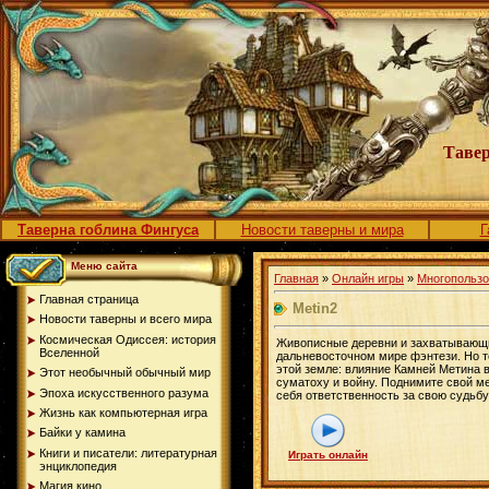
Тавер
Таверна гоблина Фингуса
Новости таверны и мира
Г
Меню сайта
Главная
»
Онлайн игры
»
Многопользо
Главная страница
Metin2
Новости таверны и всего мира
Космическая Одиссея: история
Живописные деревни и захватывающи
Вселенной
дальневосточном мире фэнтези. Но т
этой земле: влияние Камней Метина 
Этот необычный обычный мир
суматоху и войну. Поднимите свой ме
Эпоха искусственного разума
себя ответственность за свою судьбу
Жизнь как компьютерная игра
Байки у камина
Книги и писатели: литературная
Играть онлайн
энциклопедия
Магия кино