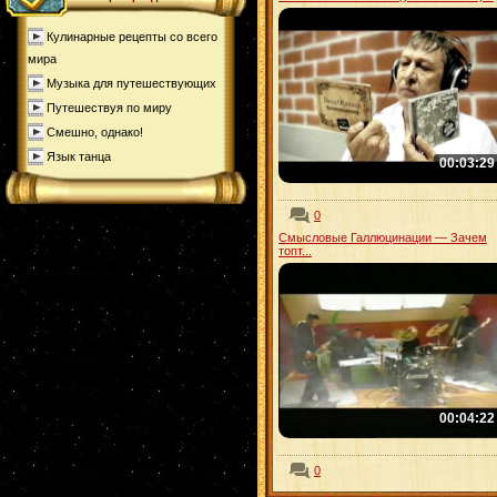
Кулинарные рецепты со всего
мира
Музыка для путешествующих
Путешествуя по миру
Смешно, однако!
Язык танца
00:03:29
0
Смысловые Галлюцинации — Зачем
топт...
00:04:22
0