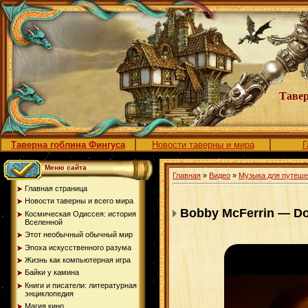
Тавер
Таверна гоблина Фингуса
Новости таверны и мира
Г
Меню сайта
Главная
»
Видео
»
Музыка для путеш
Главная страница
Новости таверны и всего мира
Bobby McFerrin — Do
Космическая Одиссея: история
Вселенной
Этот необычный обычный мир
Эпоха искусственного разума
Жизнь как компьютерная игра
Байки у камина
Книги и писатели: литературная
энциклопедия
Магия кино