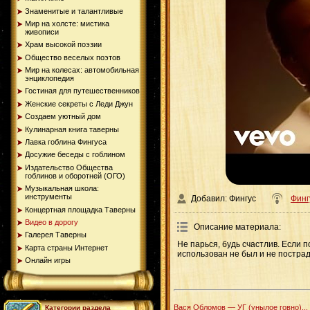
Знаменитые и талантливые
Мир на холсте: мистика
живописи
Храм высокой поэзии
Общество веселых поэтов
Мир на колесах: автомобильная
энциклопедия
Гостиная для путешественников
Женские секреты с Леди Джун
Создаем уютный дом
Кулинарная книга таверны
Лавка гоблина Фингуса
Досужие беседы с гоблином
Издательство Общества
гоблинов и оборотней (ОГО)
Музыкальная школа:
инструменты
Добавил: Фингус
Финг
Концертная площадка Таверны
Видео в дорогу
Описание материала:
Галерея Таверны
Не парься, будь счастлив. Если 
Карта страны Интернет
использован не был и не пострад
Онлайн игры
Вася Обломов — УГ (унылое говно)...
Категории раздела