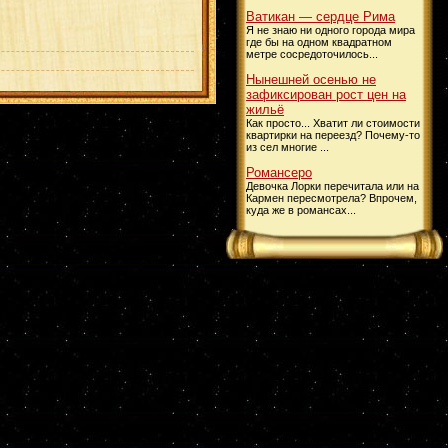
Ватикан — сердце Рима
Я не знаю ни одного города мира
где бы на одном квадратном
метре сосредоточилось...
Нынешней осенью не
зафиксирован рост цен на
жильё
Как просто... Хватит ли стоимости
квартирки на переезд? Почему-то
из сел многие ...
Романсеро
Девочка Лорки перечитала или на
Кармен пересмотрела? Впрочем,
куда же в романсах...