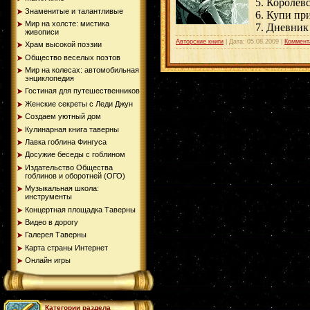
5. Королев
Знаменитые и талантливые
6. Купи пр
Мир на холсте: мистика
7. Дневник
живописи
Авторские книги
| Дата:
05.08.2009
|
Коммент
Храм высокой поэзии
Общество веселых поэтов
Мир на колесах: автомобильная
энциклопедия
Гостиная для путешественников
Женские секреты с Леди Джун
Создаем уютный дом
Кулинарная книга таверны
Лавка гоблина Фингуса
Досужие беседы с гоблином
Издательство Общества
гоблинов и оборотней (ОГО)
Музыкальная школа:
инструменты
Концертная площадка Таверны
Видео в дорогу
Галерея Таверны
Карта страны Интернет
Онлайн игры
Категории раздела