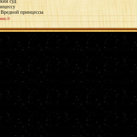
ский суд
инцессу
 Вредной принцессы
арии (3)