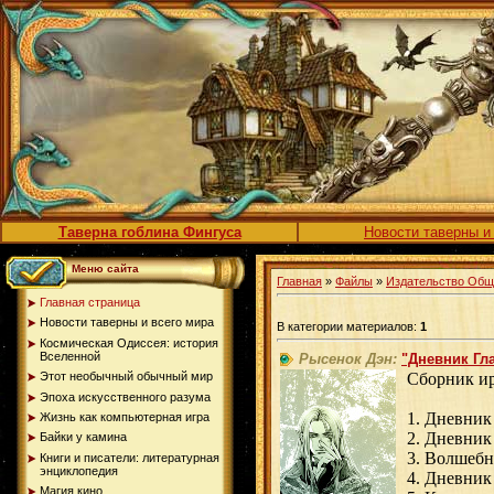
Таверна гоблина Фингуса
Новости таверны и
Меню сайта
Главная
»
Файлы
»
Издательство Обще
Главная страница
Новости таверны и всего мира
В категории материалов:
1
Космическая Одиссея: история
Вселенной
Рысенок Дэн:
"Дневник Гл
Этот необычный обычный мир
Сборник ир
Эпоха искусственного разума
1. Дневник
Жизнь как компьютерная игра
2. Дневник
Байки у камина
3. Волшебн
Книги и писатели: литературная
энциклопедия
4. Дневник
Магия кино