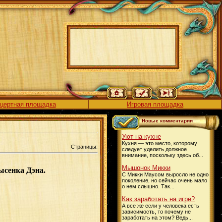
цертная площадка
Игровая площадка
Новые комментарии
Уют на кухне
Кухня — это место, которому
Страницы:
следует уделить должное
внимание, поскольку здесь об...
Мышонок Микки
ысенка Дэна.
С Микки Маусом выросло не одно
поколение, но сейчас очень мало
о нем слышно. Так...
Как заработать на игре?
А все же если у человека есть
зависимость, то почему не
заработать на этом? Ведь...