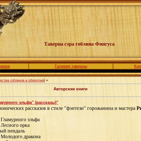
Таверна сэра гоблина Фингуса
 мира
Галерея таверны
Кон
ства гоблинов и оборотней
»
Авторские книги
амурного эльфа" (рассказы)"
онических рассказов в стиле "фэнтези" горожанина и мастера
Р
 Гламурного эльфа
 Лесного орка
ый пендаль
 Молодого дракона