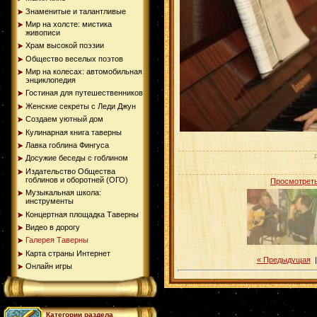
Знаменитые и талантливые
Мир на холсте: мистика
живописи
Храм высокой поэзии
Общество веселых поэтов
Мир на колесах: автомобильная
энциклопедия
Гостиная для путешественников
Женские секреты с Леди Джун
Создаем уютный дом
Кулинарная книга таверны
Лавка гоблина Фингуса
Досужие беседы с гоблином
Издательство Общества
гоблинов и оборотней (ОГО)
Просмотреть
Музыкальная школа:
инструменты
Концертная площадка Таверны
Видео в дорогу
Галерея Таверны
Карта страны Интернет
« Предыдущая
Онлайн игры
Категории раздела