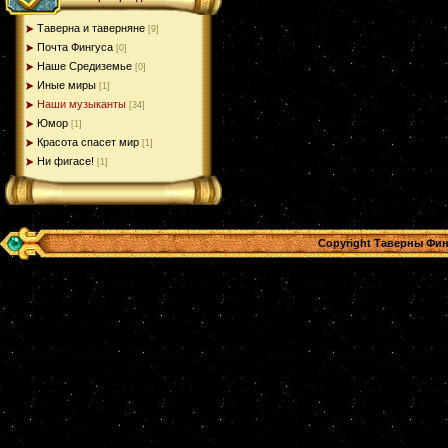
Таверна и таверняне
[9]
Почта Фингуса
[0]
Наше Средиземье
[0]
Иные миры
[1]
Наши музыканты
[34]
Юмор
[1]
Красота спасет мир
[1]
Ни фигасе!
[1]
Copyright Таверны Фин