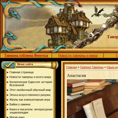
Тавер
Таверна гоблина Фингуса
Новости таверны и мира
Г
Меню сайта
Главная
»
Галерея Таверны
»
Наши м
Главная страница
Анастасия
Новости таверны и всего мира
Космическая Одиссея: история
Вселенной
Этот необычный обычный мир
Эпоха искусственного разума
Жизнь как компьютерная игра
Байки у камина
Книги и писатели: литературная
энциклопедия
Магия кино