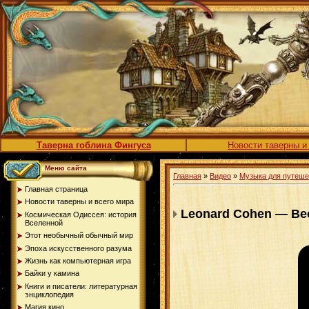
Таверна гоблина Фингуса
Новости таверны и
Меню сайта
Главная
»
Видео
»
Музыка для путеш
Главная страница
Новости таверны и всего мира
Leonard Cohen — Be
Космическая Одиссея: история
Вселенной
Этот необычный обычный мир
Эпоха искусственного разума
Жизнь как компьютерная игра
Байки у камина
Книги и писатели: литературная
энциклопедия
Магия кино