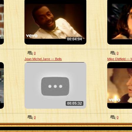
00:04:04
0
0
Jean Michel Jarre — Bells
Mike Oldfield — M
00:05:32
0
0