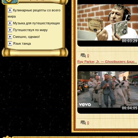
Кулинарные рецепты со всего
мира
Музыка для путешествующих
Путешествуя по миру
Смешно, однако!
00:03:29
Язык танца
0
Ray Parker, Jr. — Ghostbusters &quo...
00:04:05
0