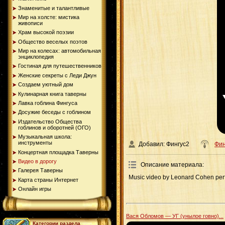
Знаменитые и талантливые
Мир на холсте: мистика
живописи
Храм высокой поэзии
Общество веселых поэтов
Мир на колесах: автомобильная
энциклопедия
Гостиная для путешественников
Женские секреты с Леди Джун
Создаем уютный дом
Кулинарная книга таверны
Лавка гоблина Фингуса
Досужие беседы с гоблином
Издательство Общества
гоблинов и оборотней (ОГО)
Музыкальная школа:
инструменты
Добавил: Фингус2
Фин
Концертная площадка Таверны
Видео в дорогу
Описание материала:
Галерея Таверны
Music video by Leonard Cohen pe
Карта страны Интернет
Онлайн игры
Вася Обломов — УГ (унылое говно)...
Категории раздела