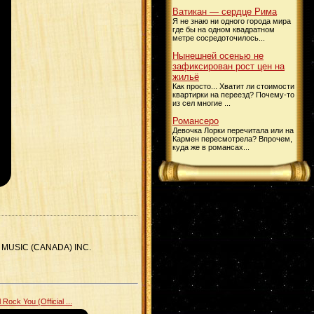
Ватикан — сердце Рима
Я не знаю ни одного города мира
где бы на одном квадратном
метре сосредоточилось...
Нынешней осенью не
зафиксирован рост цен на
жильё
Как просто... Хватит ли стоимости
квартирки на переезд? Почему-то
из сел многие ...
Романсеро
Девочка Лорки перечитала или на
Кармен пересмотрела? Впрочем,
куда же в романсах...
MG MUSIC (CANADA) INC.
ock You (Official ...