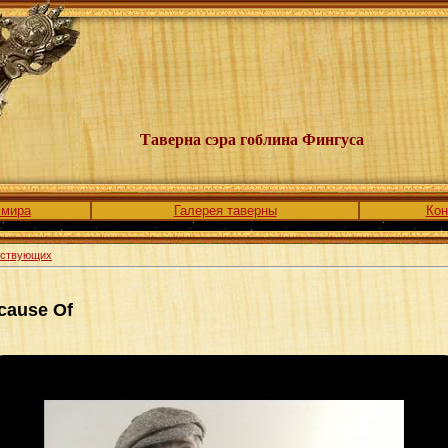
Таверна сэра гоблина Фингуса
 мира
Галерея таверны
Кон
ествующих
cause Of