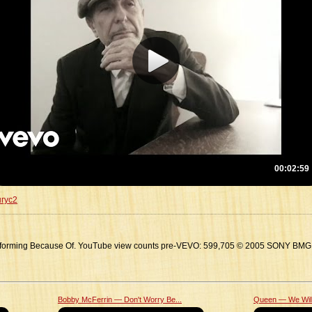
00:02:59
гус2
rforming Because Of. YouTube view counts pre-VEVO: 599,705 © 2005 SONY B
Bobby McFerrin — Don't Worry Be...
Queen — We Will R