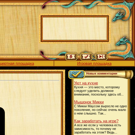
цертная площадка
Игровая площадка
Новые комментарии
Уют на кухне
Кухня — это место, которому
следует уделить должное
внимание, поскольку здесь об...
Мышонок Микки
С Микки Маусом выросло не одно
поколение, но сейчас очень мало
о нем слышно. Так...
Как заработать на игре?
А все же если у человека есть
зависимость, то почему не
заработать на этом? Ведь...