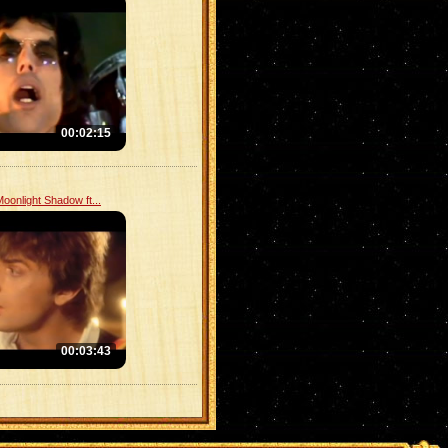
00:02:15
oonlight Shadow ft...
00:03:43